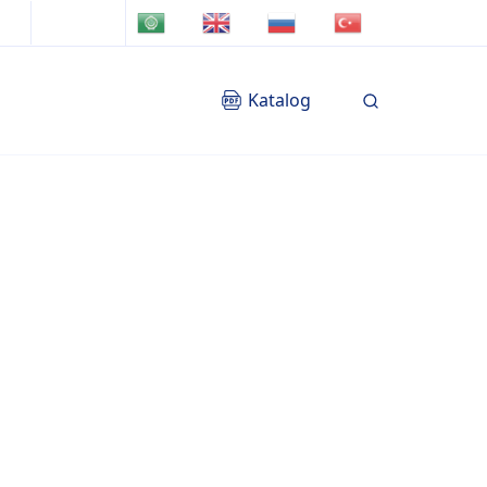
TR
AR
EN
RU
Katalog
Blog
İletişim