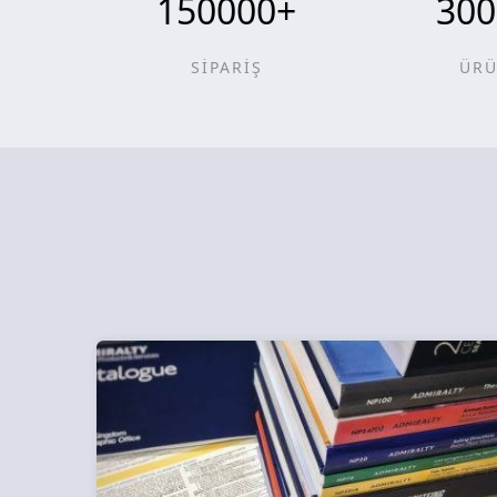
150000
+
300
SİPARİŞ
ÜR