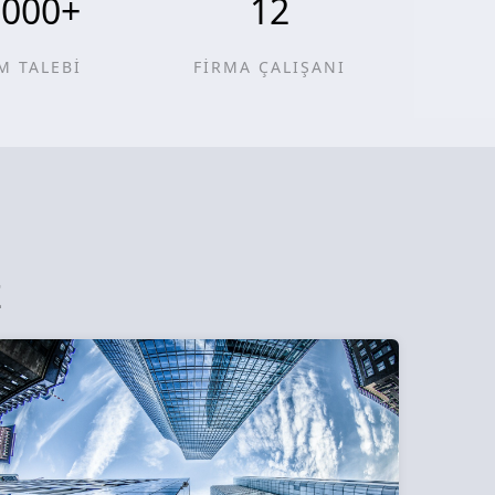
0000
+
12
M TALEBİ
FİRMA ÇALIŞANI
z