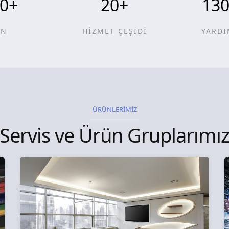
0
+
20
+
13
ÜN
HİZMET ÇEŞİDİ
YARDI
ÜRÜNLERİMİZ
Servis ve Ürün Gruplarımı