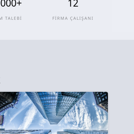
0000
+
12
M TALEBİ
FİRMA ÇALIŞANI
z