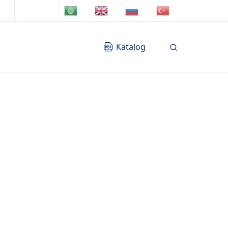
TR
AR
EN
RU
Katalog
Blog
İletişim