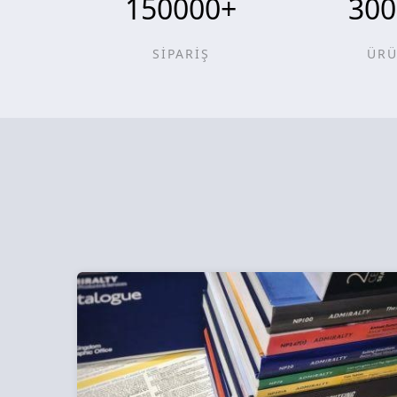
150000
+
300
SİPARİŞ
ÜR