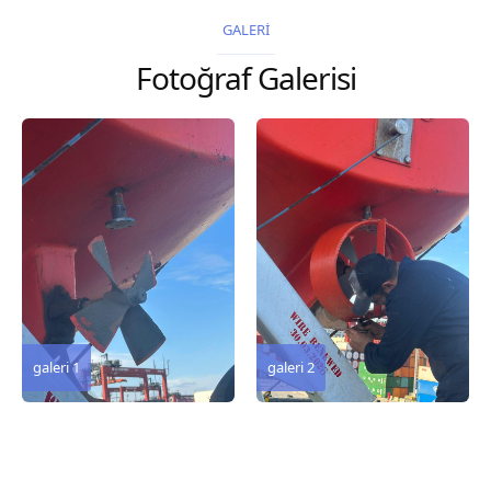
2026 Chart
2026 Chart
GALERİ
Title, limits and other
Title, limits and other
Fotoğraf Galerisi
remarks 127 Korea
remarks 67 Gulf of...
and Japan,...
galeri 3
galeri 2