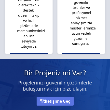
güvenilir
olarak teknik
ürünler ve
destek,
profesyonel
düzenli takip
hizmet
ve hızlı
anlayışımızla
çözümlerle
müşterilerimize
memnuniyetinizi
uzun vadeli
en üst
çözümler
seviyede
sunuyoruz.
tutuyoruz.
Bir Projeniz mi Var?
Projelerinizi güvenilir çözümlerle
buluşturmak için bize ulaşın.
İletişime Geç