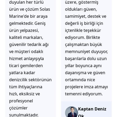
üzere, göstermiş
çözüm üretmeye
oldukları güven,
odaklı olduğunu
samimiyet, destek ve
hemen fark
değerli iş birliği için
ediyorsunuz.
içtenlikle teşekkür
İhtiyaçlarınıza hızlı ve
ediyorum. Birlikte
doğru çözümler
çalışmaktan büyük
sunmaya çalışıyorlar.
memnuniyet duyuyor,
Müşteri
başarılarla dolu uzun
memnuniyetini ön
yıllar boyunca aynı
planda tutan
dayanışma ve güven
yaklaşımları, ilgili
ortamında nice
iletişimleri ve
projelere imza atmayı
güvenilir hizmet
temenni ediyorum.
anlayışları sayesinde
tercih edilebilecek
başarılı bir ekip
Kaptan Deniz
olduklarını
Ok