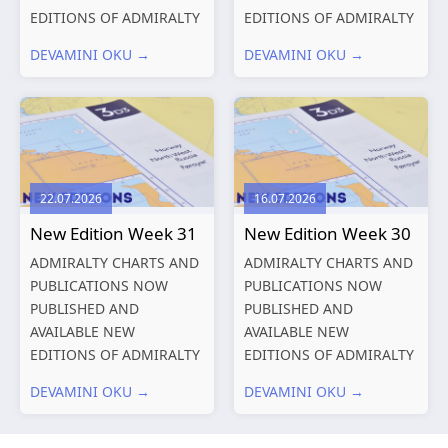
EDITIONS OF ADMIRALTY
EDITIONS OF ADMIRALTY
CHARTS AND
CHARTS AND
DEVAMINI OKU →
DEVAMINI OKU →
PUBLICATIONS New
PUBLICATIONS New
Editions of ADMIRALTY
Editions of ADMIRALTY
Charts published 13
Charts published 06
August 2026 Chart
August 2026 Chart Title,
Title, limits
limits and other remarks
and other remarks
1602 China – Chang...
22.07.2026
16.07.2026
319
International chart
New Edition Week 31
New Edition Week 30
series,...
ADMIRALTY CHARTS AND
ADMIRALTY CHARTS AND
PUBLICATIONS NOW
PUBLICATIONS NOW
PUBLISHED AND
PUBLISHED AND
AVAILABLE NEW
AVAILABLE NEW
EDITIONS OF ADMIRALTY
EDITIONS OF ADMIRALTY
CHARTS AND
CHARTS AND
DEVAMINI OKU →
DEVAMINI OKU →
PUBLICATIONS New
PUBLICATIONS New
Editions of ADMIRALTY
Editions of ADMIRALTY
Charts published 30 July
Charts published 23 July