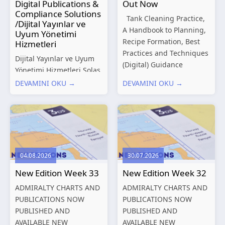
Digital Publications &
Out Now
Compliance Solutions
Tank Cleaning Practice,
/Dijital Yayınlar ve
A Handbook to Planning,
Uyum Yönetimi
Recipe Formation, Best
Hizmetleri
Practices and Techniques
Dijital Yayınlar ve Uyum
(Digital) Guidance
Yönetimi Hizmetleri Solas
Manual for Tanker
Marine, denizcilik
DEVAMINI OKU →
DEVAMINI OKU →
Structures – Consolidated
sektörünün gelişen
Edition 2027 (Digital)
düzenleyici gereklilikleri
Shipping and the
ve dijitalleşen
Environment – A Guide to
operasyonel ihtiyaçları
Environmental
doğrultusunda kapsamlı
Compliance...
Dijital Yayınlar ve Uyum
04.08.2026
30.07.2026
Yönetimi çözümleri
New Edition Week 33
New Edition Week 32
sunmaktadır.
Hizmetlerimiz; gemi
ADMIRALTY CHARTS AND
ADMIRALTY CHARTS AND
işletmecileri, armatörler,
PUBLICATIONS NOW
PUBLICATIONS NOW
teknik yönetim şirketleri
PUBLISHED AND
PUBLISHED AND
ve denizcilik...
AVAILABLE NEW
AVAILABLE NEW