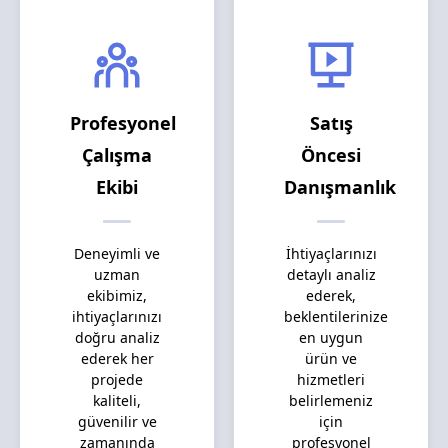
Profesyonel
Satış
Çalışma
Öncesi
Ekibi
Danışmanlık
Deneyimli ve
İhtiyaçlarınızı
uzman
detaylı analiz
ekibimiz,
ederek,
ihtiyaçlarınızı
beklentilerinize
doğru analiz
en uygun
ederek her
ürün ve
projede
hizmetleri
kaliteli,
belirlemeniz
güvenilir ve
için
zamanında
profesyonel