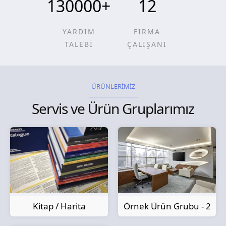
130000
+
12
YARDIM
FİRMA
TALEBİ
ÇALIŞANI
ÜRÜNLERİMİZ
Servis ve Ürün Gruplarımız
Kitap / Harita
Örnek Ürün Grubu - 2