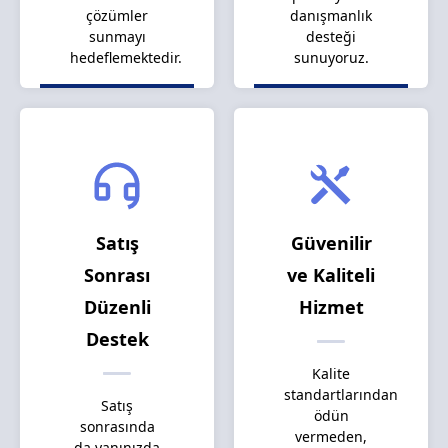
çözümler
danışmanlık
sunmayı
desteği
hedeflemektedir.
sunuyoruz.
Satış
Güvenilir
Sonrası
ve Kaliteli
Düzenli
Hizmet
Destek
Kalite
standartlarından
Satış
ödün
sonrasında
vermeden,
da yanınızda