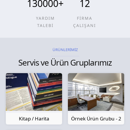
130000
+
12
YARDIM
FİRMA
TALEBİ
ÇALIŞANI
ÜRÜNLERİMİZ
Servis ve Ürün Gruplarımız
Kitap / Harita
Örnek Ürün Grubu - 2