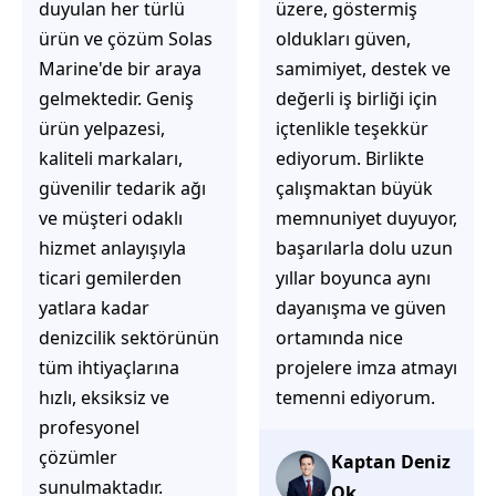
üzere, göstermiş
çözüm üretmeye
oldukları güven,
odaklı olduğunu
samimiyet, destek ve
hemen fark
değerli iş birliği için
ediyorsunuz.
içtenlikle teşekkür
İhtiyaçlarınıza hızlı ve
ediyorum. Birlikte
doğru çözümler
çalışmaktan büyük
sunmaya çalışıyorlar.
memnuniyet duyuyor,
Müşteri
başarılarla dolu uzun
memnuniyetini ön
yıllar boyunca aynı
planda tutan
dayanışma ve güven
yaklaşımları, ilgili
ortamında nice
iletişimleri ve
projelere imza atmayı
güvenilir hizmet
temenni ediyorum.
anlayışları sayesinde
tercih edilebilecek
başarılı bir ekip
Kaptan Deniz
olduklarını
Ok