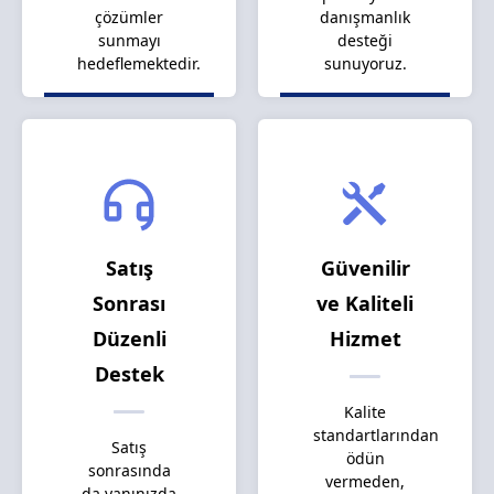
çözümler
danışmanlık
sunmayı
desteği
hedeflemektedir.
sunuyoruz.
Satış
Güvenilir
Sonrası
ve Kaliteli
Düzenli
Hizmet
Destek
Kalite
standartlarından
Satış
ödün
sonrasında
vermeden,
da yanınızda