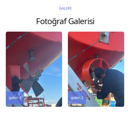
2026 Chart
GALERİ
Title, limits and other
Fotoğraf Galerisi
remarks 67 Gulf of...
galeri 3
galeri 2