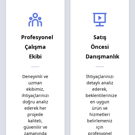
Profesyonel
Satış
Çalışma
Öncesi
Ekibi
Danışmanlık
Deneyimli ve
İhtiyaçlarınızı
uzman
detaylı analiz
ekibimiz,
ederek,
ihtiyaçlarınızı
beklentilerinize
doğru analiz
en uygun
ederek her
ürün ve
projede
hizmetleri
kaliteli,
belirlemeniz
güvenilir ve
için
zamanında
profesyonel