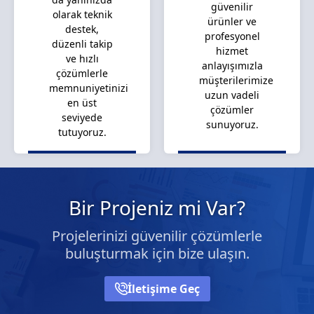
güvenilir
olarak teknik
ürünler ve
destek,
profesyonel
düzenli takip
hizmet
ve hızlı
anlayışımızla
çözümlerle
müşterilerimize
memnuniyetinizi
uzun vadeli
en üst
çözümler
seviyede
sunuyoruz.
tutuyoruz.
Bir Projeniz mi Var?
Projelerinizi güvenilir çözümlerle
buluşturmak için bize ulaşın.
İletişime Geç