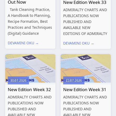
Out Now
New Edition Week 33
Tank Cleaning Practice,
ADMIRALTY CHARTS AND
A Handbook to Planning,
PUBLICATIONS NOW
Recipe Formation, Best
PUBLISHED AND
Practices and Techniques
AVAILABLE NEW
(Digital) Guidance
EDITIONS OF ADMIRALTY
Manual for Tanker
CHARTS AND
DEVAMINI OKU →
DEVAMINI OKU →
Structures – Consolidated
PUBLICATIONS New
Edition 2027 (Digital)
Editions of ADMIRALTY
Shipping and the
Charts published 13
Environment – A Guide to
August 2026 Chart
Environmental
Title, limits
Compliance...
and other remarks
30.07.2026
22.07.2026
319
International chart
New Edition Week 32
New Edition Week 31
series,...
ADMIRALTY CHARTS AND
ADMIRALTY CHARTS AND
PUBLICATIONS NOW
PUBLICATIONS NOW
PUBLISHED AND
PUBLISHED AND
AVAILABLE NEW
AVAILABLE NEW