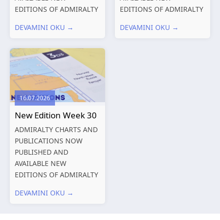
EDITIONS OF ADMIRALTY
EDITIONS OF ADMIRALTY
CHARTS AND
CHARTS AND
DEVAMINI OKU →
DEVAMINI OKU →
PUBLICATIONS New
PUBLICATIONS New
Editions of ADMIRALTY
Editions of ADMIRALTY
Charts published 06
Charts published 30 July
August 2026 Chart Title,
2026 Chart
limits and other remarks
Title, limits and other
1602 China – Chang...
remarks 127 Korea
16.07.2026
and Japan,...
New Edition Week 30
ADMIRALTY CHARTS AND
PUBLICATIONS NOW
PUBLISHED AND
AVAILABLE NEW
EDITIONS OF ADMIRALTY
CHARTS AND
DEVAMINI OKU →
PUBLICATIONS New
Editions of ADMIRALTY
Charts published 23 July