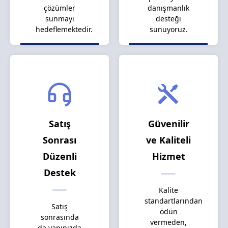
çözümler
danışmanlık
sunmayı
desteği
hedeflemektedir.
sunuyoruz.
Satış
Güvenilir
Sonrası
ve Kaliteli
Düzenli
Hizmet
Destek
Kalite
standartlarından
Satış
ödün
sonrasında
vermeden,
da yanınızda