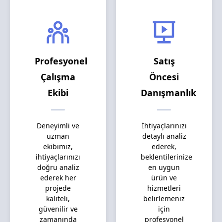
Profesyonel
Satış
Çalışma
Öncesi
Ekibi
Danışmanlık
Deneyimli ve
İhtiyaçlarınızı
uzman
detaylı analiz
ekibimiz,
ederek,
ihtiyaçlarınızı
beklentilerinize
doğru analiz
en uygun
ederek her
ürün ve
projede
hizmetleri
kaliteli,
belirlemeniz
güvenilir ve
için
zamanında
profesyonel