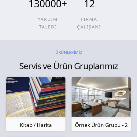
130000
+
12
YARDIM
FİRMA
TALEBİ
ÇALIŞANI
ÜRÜNLERİMİZ
Servis ve Ürün Gruplarımız
Kitap / Harita
Örnek Ürün Grubu - 2