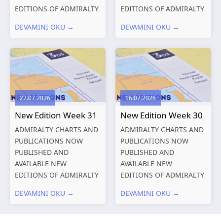
EDITIONS OF ADMIRALTY
EDITIONS OF ADMIRALTY
CHARTS AND
CHARTS AND
DEVAMINI OKU →
DEVAMINI OKU →
PUBLICATIONS New
PUBLICATIONS New
Editions of ADMIRALTY
Editions of ADMIRALTY
Charts published 13
Charts published 06
August 2026 Chart
August 2026 Chart Title,
Title, limits
limits and other remarks
and other remarks
1602 China – Chang...
22.07.2026
16.07.2026
319
International chart
New Edition Week 31
New Edition Week 30
series,...
ADMIRALTY CHARTS AND
ADMIRALTY CHARTS AND
PUBLICATIONS NOW
PUBLICATIONS NOW
PUBLISHED AND
PUBLISHED AND
AVAILABLE NEW
AVAILABLE NEW
EDITIONS OF ADMIRALTY
EDITIONS OF ADMIRALTY
CHARTS AND
CHARTS AND
DEVAMINI OKU →
DEVAMINI OKU →
PUBLICATIONS New
PUBLICATIONS New
Editions of ADMIRALTY
Editions of ADMIRALTY
Charts published 30 July
Charts published 23 July