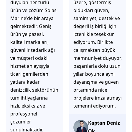
üzere, göstermiş
çözüm üretmeye
oldukları güven,
odaklı olduğunu
samimiyet, destek ve
hemen fark
değerli iş birliği için
ediyorsunuz.
içtenlikle teşekkür
İhtiyaçlarınıza hızlı ve
ediyorum. Birlikte
doğru çözümler
çalışmaktan büyük
sunmaya çalışıyorlar.
memnuniyet duyuyor,
Müşteri
başarılarla dolu uzun
memnuniyetini ön
yıllar boyunca aynı
planda tutan
dayanışma ve güven
yaklaşımları, ilgili
ortamında nice
iletişimleri ve
projelere imza atmayı
güvenilir hizmet
temenni ediyorum.
anlayışları sayesinde
tercih edilebilecek
başarılı bir ekip
Kaptan Deniz
olduklarını
Ok