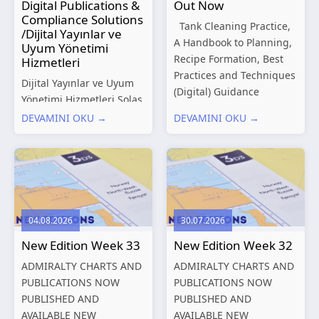
Digital Publications &
Out Now
Compliance Solutions
Tank Cleaning Practice,
/Dijital Yayınlar ve
A Handbook to Planning,
Uyum Yönetimi
Recipe Formation, Best
Hizmetleri
Practices and Techniques
Dijital Yayınlar ve Uyum
(Digital) Guidance
Yönetimi Hizmetleri Solas
Manual for Tanker
Marine, denizcilik
DEVAMINI OKU →
DEVAMINI OKU →
Structures – Consolidated
sektörünün gelişen
Edition 2027 (Digital)
düzenleyici gereklilikleri
Shipping and the
ve dijitalleşen
Environment – A Guide to
operasyonel ihtiyaçları
Environmental
doğrultusunda kapsamlı
Compliance...
Dijital Yayınlar ve Uyum
04.08.2026
30.07.2026
Yönetimi çözümleri
New Edition Week 33
New Edition Week 32
sunmaktadır.
Hizmetlerimiz; gemi
ADMIRALTY CHARTS AND
ADMIRALTY CHARTS AND
işletmecileri, armatörler,
PUBLICATIONS NOW
PUBLICATIONS NOW
teknik yönetim şirketleri
PUBLISHED AND
PUBLISHED AND
ve denizcilik...
AVAILABLE NEW
AVAILABLE NEW