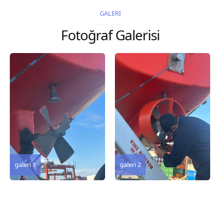
2026 Chart
2026 Chart
GALERİ
Title, limits and other
Title, limits and other
Fotoğraf Galerisi
remarks 127 Korea
remarks 67 Gulf of...
and Japan,...
galeri 3
galeri 2