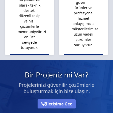
güvenilir
olarak teknik
ürünler ve
destek,
profesyonel
düzenli takip
hizmet
ve hızlı
anlayışımızla
çözümlerle
müşterilerimize
memnuniyetinizi
uzun vadeli
en üst
çözümler
seviyede
sunuyoruz.
tutuyoruz.
Bir Projeniz mi Var?
Projelerinizi güvenilir çözümlerle
buluşturmak için bize ulaşın.
İletişime Geç