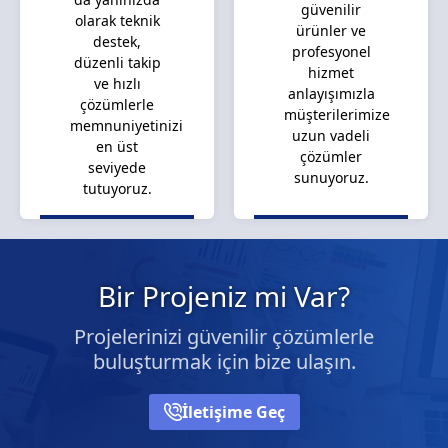
güvenilir
olarak teknik
ürünler ve
destek,
profesyonel
düzenli takip
hizmet
ve hızlı
anlayışımızla
çözümlerle
müşterilerimize
memnuniyetinizi
uzun vadeli
en üst
çözümler
seviyede
sunuyoruz.
tutuyoruz.
Bir Projeniz mi Var?
Projelerinizi güvenilir çözümlerle
buluşturmak için bize ulaşın.
İletişime Geç