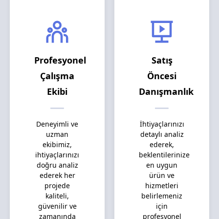
Profesyonel
Satış
Çalışma
Öncesi
Ekibi
Danışmanlık
Deneyimli ve
İhtiyaçlarınızı
uzman
detaylı analiz
ekibimiz,
ederek,
ihtiyaçlarınızı
beklentilerinize
doğru analiz
en uygun
ederek her
ürün ve
projede
hizmetleri
kaliteli,
belirlemeniz
güvenilir ve
için
zamanında
profesyonel