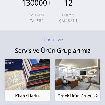
130000
+
12
YARDIM
FİRMA
TALEBİ
ÇALIŞANI
ÜRÜNLERİMİZ
Servis ve Ürün Gruplarımız
Kitap / Harita
Örnek Ürün Grubu - 2