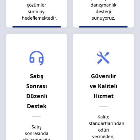
çözümler
danışmanlık
sunmayı
desteği
hedeflemektedir.
sunuyoruz.
Satış
Güvenilir
Sonrası
ve Kaliteli
Düzenli
Hizmet
Destek
Kalite
standartlarından
Satış
ödün
sonrasında
vermeden,
da yanınızda