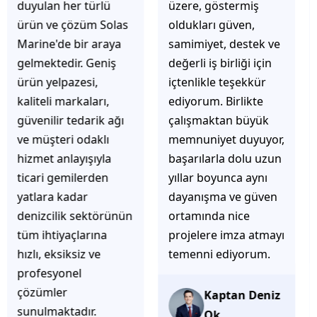
üzere, göstermiş
çözüm üretmeye
oldukları güven,
odaklı olduğunu
samimiyet, destek ve
hemen fark
değerli iş birliği için
ediyorsunuz.
içtenlikle teşekkür
İhtiyaçlarınıza hızlı ve
ediyorum. Birlikte
doğru çözümler
çalışmaktan büyük
sunmaya çalışıyorlar.
memnuniyet duyuyor,
Müşteri
başarılarla dolu uzun
memnuniyetini ön
yıllar boyunca aynı
planda tutan
dayanışma ve güven
yaklaşımları, ilgili
ortamında nice
iletişimleri ve
projelere imza atmayı
güvenilir hizmet
temenni ediyorum.
anlayışları sayesinde
tercih edilebilecek
başarılı bir ekip
Kaptan Deniz
olduklarını
Ok