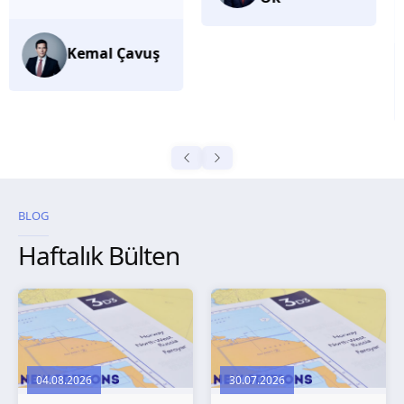
düşünüyorum.
Selma
Güroğlu
BLOG
Haftalık Bülten
04.08.2026
30.07.2026