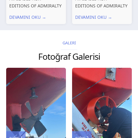
EDITIONS OF ADMIRALTY
EDITIONS OF ADMIRALTY
CHARTS AND
CHARTS AND
DEVAMINI OKU →
DEVAMINI OKU →
PUBLICATIONS New
PUBLICATIONS New
Editions of ADMIRALTY
Editions of ADMIRALTY
Charts published 30 July
Charts published 23 July
2026 Chart
2026 Chart
GALERİ
Title, limits and other
Title, limits and other
Fotoğraf Galerisi
remarks 127 Korea
remarks 67 Gulf of...
and Japan,...
galeri 3
galeri 2