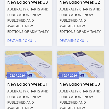
New Edition Week 33
New Edition Week 32
ADMIRALTY CHARTS AND
ADMIRALTY CHARTS AND
PUBLICATIONS NOW
PUBLICATIONS NOW
PUBLISHED AND
PUBLISHED AND
AVAILABLE NEW
AVAILABLE NEW
EDITIONS OF ADMIRALTY
EDITIONS OF ADMIRALTY
CHARTS AND
CHARTS AND
DEVAMINI OKU →
DEVAMINI OKU →
PUBLICATIONS New
PUBLICATIONS New
Editions of ADMIRALTY
Editions of ADMIRALTY
Charts published 13
Charts published 06
August 2026 Chart
August 2026 Chart Title,
Title, limits
limits and other remarks
and other remarks
1602 China – Chang...
22.07.2026
16.07.2026
319
International chart
New Edition Week 31
New Edition Week 30
series,...
ADMIRALTY CHARTS AND
ADMIRALTY CHARTS AND
PUBLICATIONS NOW
PUBLICATIONS NOW
PUBLISHED AND
PUBLISHED AND
AVAILABLE NEW
AVAILABLE NEW