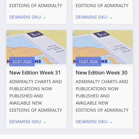
EDITIONS OF ADMIRALTY
EDITIONS OF ADMIRALTY
CHARTS AND
CHARTS AND
DEVAMINI OKU →
DEVAMINI OKU →
PUBLICATIONS New
PUBLICATIONS New
Editions of ADMIRALTY
Editions of ADMIRALTY
Charts published 13
Charts published 06
August 2026 Chart
August 2026 Chart Title,
Title, limits
limits and other remarks
and other remarks
1602 China – Chang...
22.07.2026
16.07.2026
319
International chart
New Edition Week 31
New Edition Week 30
series,...
ADMIRALTY CHARTS AND
ADMIRALTY CHARTS AND
PUBLICATIONS NOW
PUBLICATIONS NOW
PUBLISHED AND
PUBLISHED AND
AVAILABLE NEW
AVAILABLE NEW
EDITIONS OF ADMIRALTY
EDITIONS OF ADMIRALTY
CHARTS AND
CHARTS AND
DEVAMINI OKU →
DEVAMINI OKU →
PUBLICATIONS New
PUBLICATIONS New
Editions of ADMIRALTY
Editions of ADMIRALTY
Charts published 30 July
Charts published 23 July