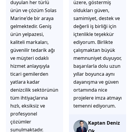
üzere, göstermiş
çözüm üretmeye
oldukları güven,
odaklı olduğunu
samimiyet, destek ve
hemen fark
değerli iş birliği için
ediyorsunuz.
içtenlikle teşekkür
İhtiyaçlarınıza hızlı ve
ediyorum. Birlikte
doğru çözümler
çalışmaktan büyük
sunmaya çalışıyorlar.
memnuniyet duyuyor,
Müşteri
başarılarla dolu uzun
memnuniyetini ön
yıllar boyunca aynı
planda tutan
dayanışma ve güven
yaklaşımları, ilgili
ortamında nice
iletişimleri ve
projelere imza atmayı
güvenilir hizmet
temenni ediyorum.
anlayışları sayesinde
tercih edilebilecek
başarılı bir ekip
Kaptan Deniz
olduklarını
Ok