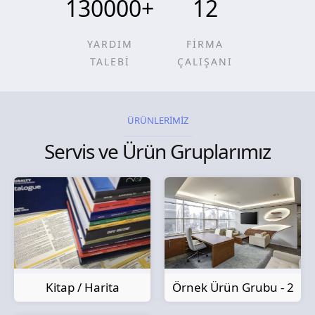
130000
+
12
YARDIM
FİRMA
TALEBİ
ÇALIŞANI
ÜRÜNLERİMİZ
Servis ve Ürün Gruplarımız
Kitap / Harita
Örnek Ürün Grubu - 2