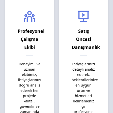
Profesyonel
Satış
Çalışma
Öncesi
Ekibi
Danışmanlık
Deneyimli ve
İhtiyaçlarınızı
uzman
detaylı analiz
ekibimiz,
ederek,
ihtiyaçlarınızı
beklentilerinize
doğru analiz
en uygun
ederek her
ürün ve
projede
hizmetleri
kaliteli,
belirlemeniz
güvenilir ve
için
zamanında
profesyonel