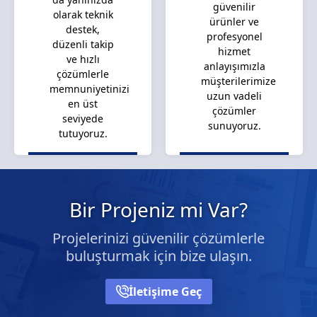
güvenilir
olarak teknik
ürünler ve
destek,
profesyonel
düzenli takip
hizmet
ve hızlı
anlayışımızla
çözümlerle
müşterilerimize
memnuniyetinizi
uzun vadeli
en üst
çözümler
seviyede
sunuyoruz.
tutuyoruz.
Bir Projeniz mi Var?
Projelerinizi güvenilir çözümlerle
buluşturmak için bize ulaşın.
İletişime Geç