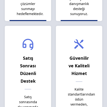
çözümler
danışmanlık
sunmayı
desteği
hedeflemektedir.
sunuyoruz.
Satış
Güvenilir
Sonrası
ve Kaliteli
Düzenli
Hizmet
Destek
Kalite
standartlarından
Satış
ödün
sonrasında
vermeden,
da yanınızda