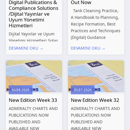
Digital Publications &
Out Now
Compliance Solutions
Tank Cleaning Practice,
/Dijital Yayınlar ve
A Handbook to Planning,
Uyum Yönetimi
Recipe Formation, Best
Hizmetleri
Practices and Techniques
Dijital Yayınlar ve Uyum
(Digital) Guidance
Yönetimi Hizmetleri Solas
Manual for Tanker
Marine, denizcilik
DEVAMINI OKU →
DEVAMINI OKU →
Structures – Consolidated
sektörünün gelişen
Edition 2027 (Digital)
düzenleyici gereklilikleri
Shipping and the
ve dijitalleşen
Environment – A Guide to
operasyonel ihtiyaçları
Environmental
doğrultusunda kapsamlı
Compliance...
Dijital Yayınlar ve Uyum
04.08.2026
30.07.2026
Yönetimi çözümleri
New Edition Week 33
New Edition Week 32
sunmaktadır.
Hizmetlerimiz; gemi
ADMIRALTY CHARTS AND
ADMIRALTY CHARTS AND
işletmecileri, armatörler,
PUBLICATIONS NOW
PUBLICATIONS NOW
teknik yönetim şirketleri
PUBLISHED AND
PUBLISHED AND
ve denizcilik...
AVAILABLE NEW
AVAILABLE NEW