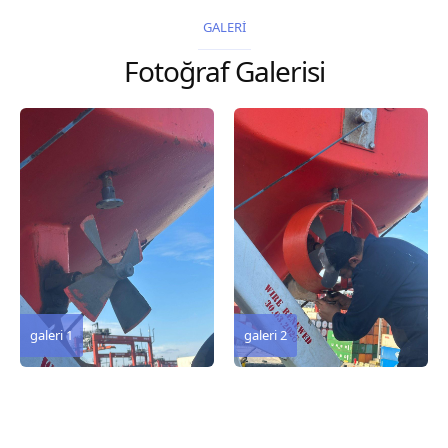
2026 Chart
2026 Chart
GALERİ
Title, limits and other
Title, limits and other
Fotoğraf Galerisi
remarks 127 Korea
remarks 67 Gulf of...
and Japan,...
galeri 3
galeri 2