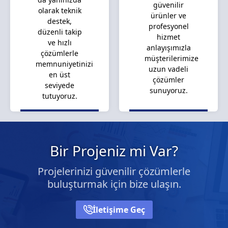
güvenilir
olarak teknik
ürünler ve
destek,
profesyonel
düzenli takip
hizmet
ve hızlı
anlayışımızla
çözümlerle
müşterilerimize
memnuniyetinizi
uzun vadeli
en üst
çözümler
seviyede
sunuyoruz.
tutuyoruz.
Bir Projeniz mi Var?
Projelerinizi güvenilir çözümlerle
buluşturmak için bize ulaşın.
İletişime Geç