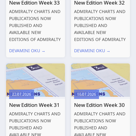
New Edition Week 33
New Edition Week 32
ADMIRALTY CHARTS AND
ADMIRALTY CHARTS AND
PUBLICATIONS NOW
PUBLICATIONS NOW
PUBLISHED AND
PUBLISHED AND
AVAILABLE NEW
AVAILABLE NEW
EDITIONS OF ADMIRALTY
EDITIONS OF ADMIRALTY
CHARTS AND
CHARTS AND
DEVAMINI OKU →
DEVAMINI OKU →
PUBLICATIONS New
PUBLICATIONS New
Editions of ADMIRALTY
Editions of ADMIRALTY
Charts published 13
Charts published 06
August 2026 Chart
August 2026 Chart Title,
Title, limits
limits and other remarks
and other remarks
1602 China – Chang...
22.07.2026
16.07.2026
319
International chart
New Edition Week 31
New Edition Week 30
series,...
ADMIRALTY CHARTS AND
ADMIRALTY CHARTS AND
PUBLICATIONS NOW
PUBLICATIONS NOW
PUBLISHED AND
PUBLISHED AND
AVAILABLE NEW
AVAILABLE NEW