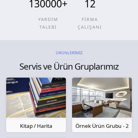
130000
+
12
YARDIM
FİRMA
TALEBİ
ÇALIŞANI
ÜRÜNLERİMİZ
Servis ve Ürün Gruplarımız
Kitap / Harita
Örnek Ürün Grubu - 2