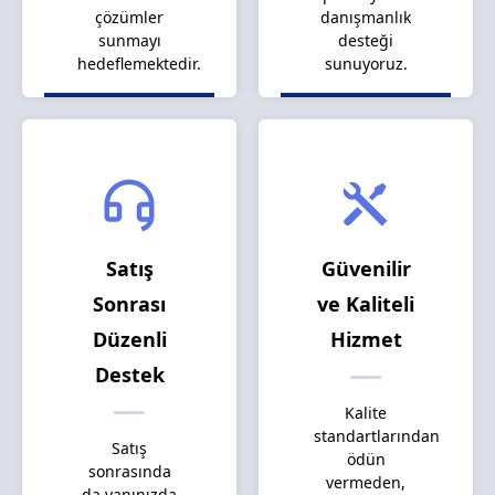
çözümler
danışmanlık
sunmayı
desteği
hedeflemektedir.
sunuyoruz.
Satış
Güvenilir
Sonrası
ve Kaliteli
Düzenli
Hizmet
Destek
Kalite
standartlarından
Satış
ödün
sonrasında
vermeden,
da yanınızda