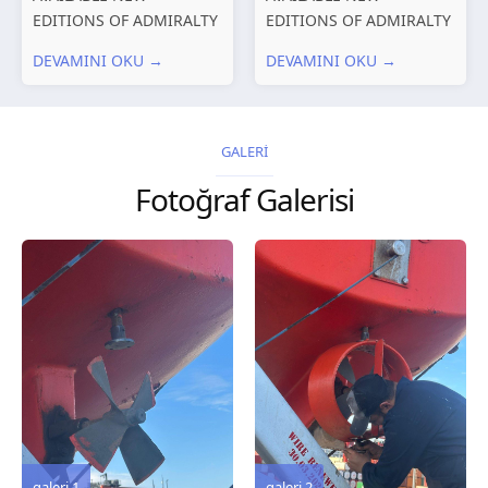
EDITIONS OF ADMIRALTY
EDITIONS OF ADMIRALTY
CHARTS AND
CHARTS AND
DEVAMINI OKU →
DEVAMINI OKU →
PUBLICATIONS New
PUBLICATIONS New
Editions of ADMIRALTY
Editions of ADMIRALTY
Charts published 30 July
Charts published 23 July
2026 Chart
2026 Chart
GALERİ
Title, limits and other
Title, limits and other
Fotoğraf Galerisi
remarks 127 Korea
remarks 67 Gulf of...
and Japan,...
galeri 3
galeri 2