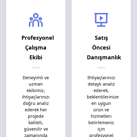
Profesyonel
Satış
Çalışma
Öncesi
Ekibi
Danışmanlık
Deneyimli ve
İhtiyaçlarınızı
uzman
detaylı analiz
ekibimiz,
ederek,
ihtiyaçlarınızı
beklentilerinize
doğru analiz
en uygun
ederek her
ürün ve
projede
hizmetleri
kaliteli,
belirlemeniz
güvenilir ve
için
zamanında
profesyonel