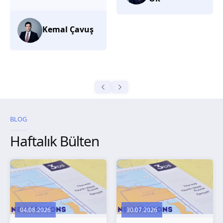
düşünüyorum.
Selma
Güroğlu
BLOG
Haftalık Bülten
04.08.2026
30.07.2026