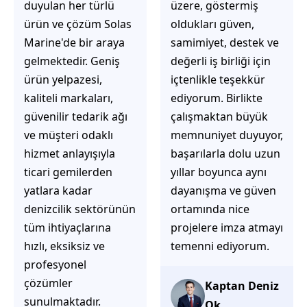
üzere, göstermiş
çözüm üretmeye
oldukları güven,
odaklı olduğunu
samimiyet, destek ve
hemen fark
değerli iş birliği için
ediyorsunuz.
içtenlikle teşekkür
İhtiyaçlarınıza hızlı ve
ediyorum. Birlikte
doğru çözümler
çalışmaktan büyük
sunmaya çalışıyorlar.
memnuniyet duyuyor,
Müşteri
başarılarla dolu uzun
memnuniyetini ön
yıllar boyunca aynı
planda tutan
dayanışma ve güven
yaklaşımları, ilgili
ortamında nice
iletişimleri ve
projelere imza atmayı
güvenilir hizmet
temenni ediyorum.
anlayışları sayesinde
tercih edilebilecek
başarılı bir ekip
Kaptan Deniz
olduklarını
Ok