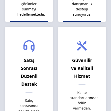
çözümler
danışmanlık
sunmayı
desteği
hedeflemektedir.
sunuyoruz.
Satış
Güvenilir
Sonrası
ve Kaliteli
Düzenli
Hizmet
Destek
Kalite
standartlarından
Satış
ödün
sonrasında
vermeden,
da yanınızda