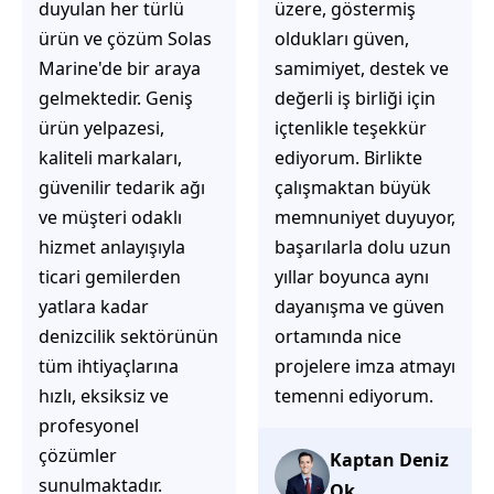
üzere, göstermiş
çözüm üretmeye
oldukları güven,
odaklı olduğunu
samimiyet, destek ve
hemen fark
değerli iş birliği için
ediyorsunuz.
içtenlikle teşekkür
İhtiyaçlarınıza hızlı ve
ediyorum. Birlikte
doğru çözümler
çalışmaktan büyük
sunmaya çalışıyorlar.
memnuniyet duyuyor,
Müşteri
başarılarla dolu uzun
memnuniyetini ön
yıllar boyunca aynı
planda tutan
dayanışma ve güven
yaklaşımları, ilgili
ortamında nice
iletişimleri ve
projelere imza atmayı
güvenilir hizmet
temenni ediyorum.
anlayışları sayesinde
tercih edilebilecek
başarılı bir ekip
Kaptan Deniz
olduklarını
Ok