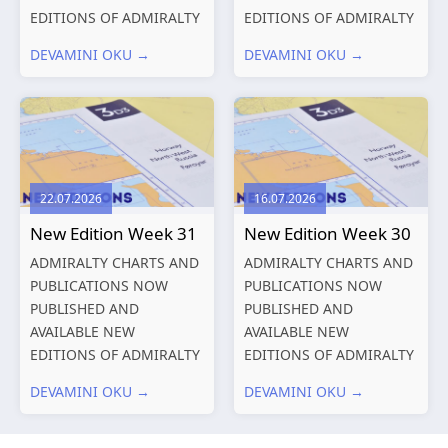
EDITIONS OF ADMIRALTY
EDITIONS OF ADMIRALTY
CHARTS AND
CHARTS AND
DEVAMINI OKU →
DEVAMINI OKU →
PUBLICATIONS New
PUBLICATIONS New
Editions of ADMIRALTY
Editions of ADMIRALTY
Charts published 13
Charts published 06
August 2026 Chart
August 2026 Chart Title,
Title, limits
limits and other remarks
and other remarks
1602 China – Chang...
22.07.2026
16.07.2026
319
International chart
New Edition Week 31
New Edition Week 30
series,...
ADMIRALTY CHARTS AND
ADMIRALTY CHARTS AND
PUBLICATIONS NOW
PUBLICATIONS NOW
PUBLISHED AND
PUBLISHED AND
AVAILABLE NEW
AVAILABLE NEW
EDITIONS OF ADMIRALTY
EDITIONS OF ADMIRALTY
CHARTS AND
CHARTS AND
DEVAMINI OKU →
DEVAMINI OKU →
PUBLICATIONS New
PUBLICATIONS New
Editions of ADMIRALTY
Editions of ADMIRALTY
Charts published 30 July
Charts published 23 July