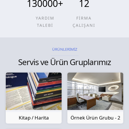
130000
+
12
YARDIM
FİRMA
TALEBİ
ÇALIŞANI
ÜRÜNLERİMİZ
Servis ve Ürün Gruplarımız
Kitap / Harita
Örnek Ürün Grubu - 2