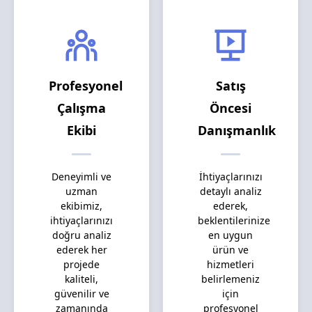
Profesyonel
Satış
Çalışma
Öncesi
Ekibi
Danışmanlık
Deneyimli ve
İhtiyaçlarınızı
uzman
detaylı analiz
ekibimiz,
ederek,
ihtiyaçlarınızı
beklentilerinize
doğru analiz
en uygun
ederek her
ürün ve
projede
hizmetleri
kaliteli,
belirlemeniz
güvenilir ve
için
zamanında
profesyonel