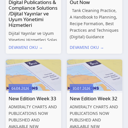
Digital Publications &
Out Now
Compliance Solutions
Tank Cleaning Practice,
/Dijital Yayınlar ve
A Handbook to Planning,
Uyum Yönetimi
Recipe Formation, Best
Hizmetleri
Practices and Techniques
Dijital Yayınlar ve Uyum
(Digital) Guidance
Yönetimi Hizmetleri Solas
Manual for Tanker
Marine, denizcilik
DEVAMINI OKU →
DEVAMINI OKU →
Structures – Consolidated
sektörünün gelişen
Edition 2027 (Digital)
düzenleyici gereklilikleri
Shipping and the
ve dijitalleşen
Environment – A Guide to
operasyonel ihtiyaçları
Environmental
doğrultusunda kapsamlı
Compliance...
Dijital Yayınlar ve Uyum
04.08.2026
30.07.2026
Yönetimi çözümleri
New Edition Week 33
New Edition Week 32
sunmaktadır.
Hizmetlerimiz; gemi
ADMIRALTY CHARTS AND
ADMIRALTY CHARTS AND
işletmecileri, armatörler,
PUBLICATIONS NOW
PUBLICATIONS NOW
teknik yönetim şirketleri
PUBLISHED AND
PUBLISHED AND
ve denizcilik...
AVAILABLE NEW
AVAILABLE NEW