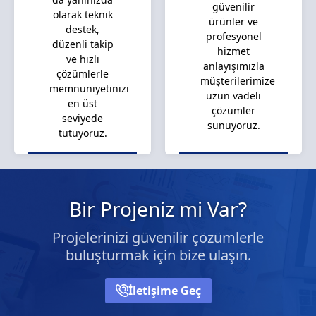
güvenilir
olarak teknik
ürünler ve
destek,
profesyonel
düzenli takip
hizmet
ve hızlı
anlayışımızla
çözümlerle
müşterilerimize
memnuniyetinizi
uzun vadeli
en üst
çözümler
seviyede
sunuyoruz.
tutuyoruz.
Bir Projeniz mi Var?
Projelerinizi güvenilir çözümlerle
buluşturmak için bize ulaşın.
İletişime Geç