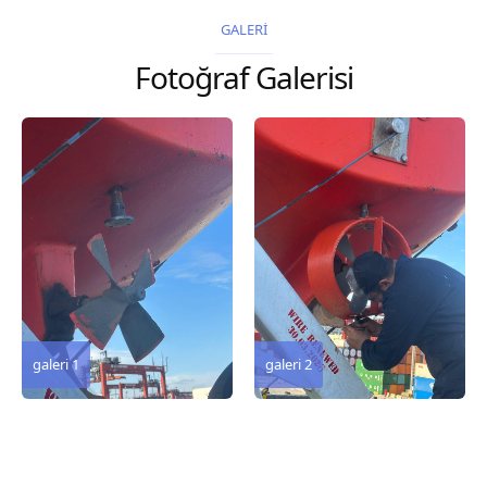
2026 Chart
2026 Chart
GALERİ
Title, limits and other
Title, limits and other
Fotoğraf Galerisi
remarks 127 Korea
remarks 67 Gulf of...
and Japan,...
galeri 3
galeri 2