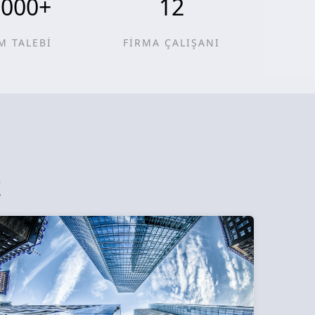
0000
+
12
M TALEBİ
FİRMA ÇALIŞANI
z