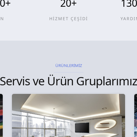
0
+
20
+
13
ÜN
HİZMET ÇEŞİDİ
YARDI
ÜRÜNLERİMİZ
Servis ve Ürün Gruplarımı