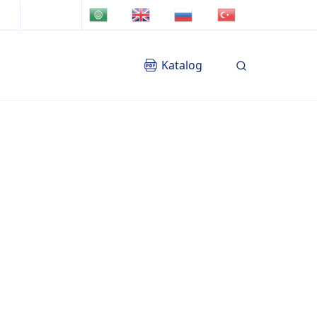
TR
AR
EN
RU
Katalog
Blog
İletişim