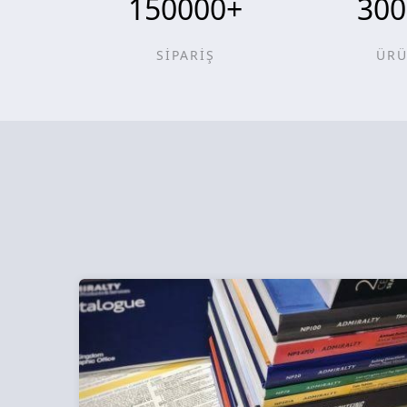
150000
+
300
SİPARİŞ
ÜR