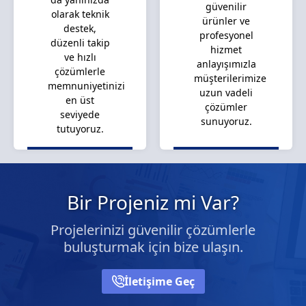
güvenilir
olarak teknik
ürünler ve
destek,
profesyonel
düzenli takip
hizmet
ve hızlı
anlayışımızla
çözümlerle
müşterilerimize
memnuniyetinizi
uzun vadeli
en üst
çözümler
seviyede
sunuyoruz.
tutuyoruz.
Bir Projeniz mi Var?
Projelerinizi güvenilir çözümlerle
buluşturmak için bize ulaşın.
İletişime Geç