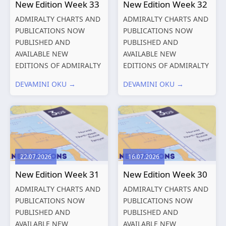
New Edition Week 33
New Edition Week 32
ADMIRALTY CHARTS AND
ADMIRALTY CHARTS AND
PUBLICATIONS NOW
PUBLICATIONS NOW
PUBLISHED AND
PUBLISHED AND
AVAILABLE NEW
AVAILABLE NEW
EDITIONS OF ADMIRALTY
EDITIONS OF ADMIRALTY
CHARTS AND
CHARTS AND
DEVAMINI OKU →
DEVAMINI OKU →
PUBLICATIONS New
PUBLICATIONS New
Editions of ADMIRALTY
Editions of ADMIRALTY
Charts published 13
Charts published 06
August 2026 Chart
August 2026 Chart Title,
Title, limits
limits and other remarks
and other remarks
1602 China – Chang...
22.07.2026
16.07.2026
319
International chart
New Edition Week 31
New Edition Week 30
series,...
ADMIRALTY CHARTS AND
ADMIRALTY CHARTS AND
PUBLICATIONS NOW
PUBLICATIONS NOW
PUBLISHED AND
PUBLISHED AND
AVAILABLE NEW
AVAILABLE NEW