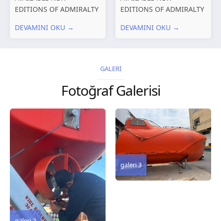
EDITIONS OF ADMIRALTY
EDITIONS OF ADMIRALTY
CHARTS AND
CHARTS AND
DEVAMINI OKU →
DEVAMINI OKU →
PUBLICATIONS New
PUBLICATIONS New
Editions of ADMIRALTY
Editions of ADMIRALTY
Charts published 30 July
Charts published 23 July
2026 Chart
2026 Chart
GALERİ
Title, limits and other
Title, limits and other
Fotoğraf Galerisi
remarks 127 Korea
remarks 67 Gulf of...
and Japan,...
galeri 3
galeri 2