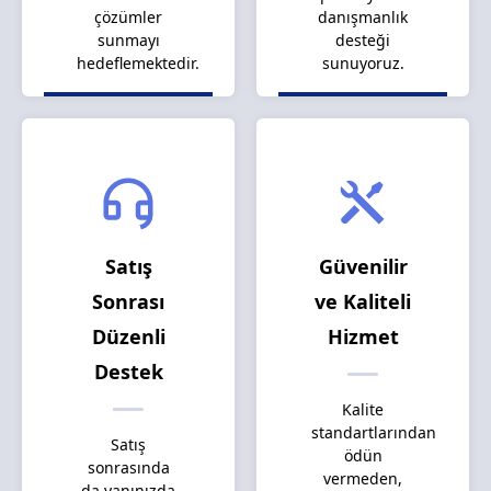
çözümler
danışmanlık
sunmayı
desteği
hedeflemektedir.
sunuyoruz.
Satış
Güvenilir
Sonrası
ve Kaliteli
Düzenli
Hizmet
Destek
Kalite
standartlarından
Satış
ödün
sonrasında
vermeden,
da yanınızda