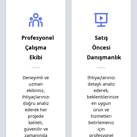
Profesyonel
Satış
Çalışma
Öncesi
Ekibi
Danışmanlık
Deneyimli ve
İhtiyaçlarınızı
uzman
detaylı analiz
ekibimiz,
ederek,
ihtiyaçlarınızı
beklentilerinize
doğru analiz
en uygun
ederek her
ürün ve
projede
hizmetleri
kaliteli,
belirlemeniz
güvenilir ve
için
zamanında
profesyonel