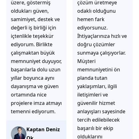
üzere, göstermiş
çözüm üretmeye
oldukları güven,
odaklı olduğunu
samimiyet, destek ve
hemen fark
değerli iş birliği için
ediyorsunuz.
içtenlikle teşekkür
İhtiyaçlarınıza hızlı ve
ediyorum. Birlikte
doğru çözümler
çalışmaktan büyük
sunmaya çalışıyorlar.
memnuniyet duyuyor,
Müşteri
başarılarla dolu uzun
memnuniyetini ön
yıllar boyunca aynı
planda tutan
dayanışma ve güven
yaklaşımları, ilgili
ortamında nice
iletişimleri ve
projelere imza atmayı
güvenilir hizmet
temenni ediyorum.
anlayışları sayesinde
tercih edilebilecek
başarılı bir ekip
Kaptan Deniz
olduklarını
Ok