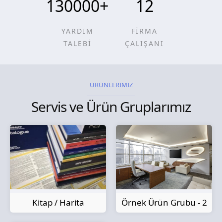
130000
+
12
YARDIM
FİRMA
TALEBİ
ÇALIŞANI
ÜRÜNLERİMİZ
Servis ve Ürün Gruplarımız
Kitap / Harita
Örnek Ürün Grubu - 2