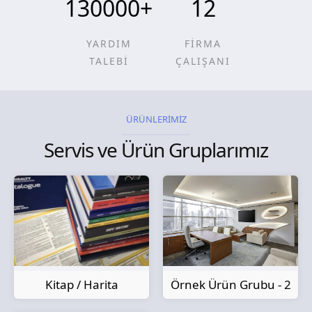
130000
+
12
YARDIM
FİRMA
TALEBİ
ÇALIŞANI
ÜRÜNLERİMİZ
Servis ve Ürün Gruplarımız
Kitap / Harita
Örnek Ürün Grubu - 2