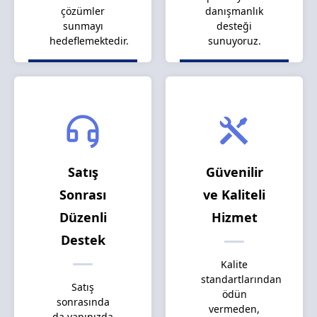
çözümler
danışmanlık
sunmayı
desteği
hedeflemektedir.
sunuyoruz.
Satış
Güvenilir
Sonrası
ve Kaliteli
Düzenli
Hizmet
Destek
Kalite
standartlarından
Satış
ödün
sonrasında
vermeden,
da yanınızda