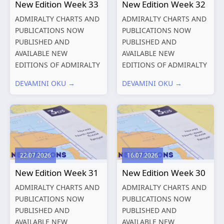
New Edition Week 33
New Edition Week 32
ADMIRALTY CHARTS AND
ADMIRALTY CHARTS AND
PUBLICATIONS NOW
PUBLICATIONS NOW
PUBLISHED AND
PUBLISHED AND
AVAILABLE NEW
AVAILABLE NEW
EDITIONS OF ADMIRALTY
EDITIONS OF ADMIRALTY
CHARTS AND
CHARTS AND
DEVAMINI OKU →
DEVAMINI OKU →
PUBLICATIONS New
PUBLICATIONS New
Editions of ADMIRALTY
Editions of ADMIRALTY
Charts published 13
Charts published 06
August 2026 Chart
August 2026 Chart Title,
Title, limits
limits and other remarks
and other remarks
1602 China – Chang...
22.07.2026
16.07.2026
319
International chart
New Edition Week 31
New Edition Week 30
series,...
ADMIRALTY CHARTS AND
ADMIRALTY CHARTS AND
PUBLICATIONS NOW
PUBLICATIONS NOW
PUBLISHED AND
PUBLISHED AND
AVAILABLE NEW
AVAILABLE NEW