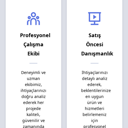
Profesyonel
Satış
Çalışma
Öncesi
Ekibi
Danışmanlık
Deneyimli ve
İhtiyaçlarınızı
uzman
detaylı analiz
ekibimiz,
ederek,
ihtiyaçlarınızı
beklentilerinize
doğru analiz
en uygun
ederek her
ürün ve
projede
hizmetleri
kaliteli,
belirlemeniz
güvenilir ve
için
zamanında
profesyonel