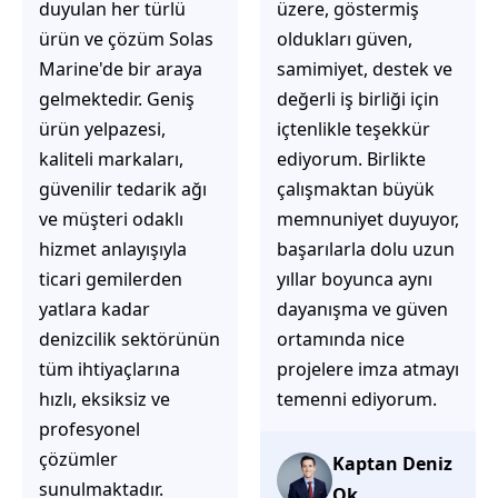
üzere, göstermiş
çözüm üretmeye
oldukları güven,
odaklı olduğunu
samimiyet, destek ve
hemen fark
değerli iş birliği için
ediyorsunuz.
içtenlikle teşekkür
İhtiyaçlarınıza hızlı ve
ediyorum. Birlikte
doğru çözümler
çalışmaktan büyük
sunmaya çalışıyorlar.
memnuniyet duyuyor,
Müşteri
başarılarla dolu uzun
memnuniyetini ön
yıllar boyunca aynı
planda tutan
dayanışma ve güven
yaklaşımları, ilgili
ortamında nice
iletişimleri ve
projelere imza atmayı
güvenilir hizmet
temenni ediyorum.
anlayışları sayesinde
tercih edilebilecek
başarılı bir ekip
Kaptan Deniz
olduklarını
Ok