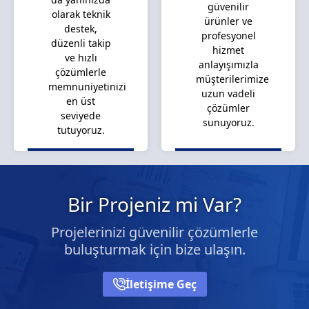
güvenilir
olarak teknik
ürünler ve
destek,
profesyonel
düzenli takip
hizmet
ve hızlı
anlayışımızla
çözümlerle
müşterilerimize
memnuniyetinizi
uzun vadeli
en üst
çözümler
seviyede
sunuyoruz.
tutuyoruz.
Bir Projeniz mi Var?
Projelerinizi güvenilir çözümlerle
buluşturmak için bize ulaşın.
İletişime Geç