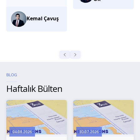
düşünüyorum.
Selma
Güroğlu
BLOG
Haftalık Bülten
04.08.2026
30.07.2026