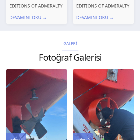
EDITIONS OF ADMIRALTY
EDITIONS OF ADMIRALTY
CHARTS AND
CHARTS AND
DEVAMINI OKU →
DEVAMINI OKU →
PUBLICATIONS New
PUBLICATIONS New
Editions of ADMIRALTY
Editions of ADMIRALTY
Charts published 30 July
Charts published 23 July
2026 Chart
2026 Chart
GALERİ
Title, limits and other
Title, limits and other
Fotoğraf Galerisi
remarks 127 Korea
remarks 67 Gulf of...
and Japan,...
galeri 3
galeri 2