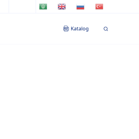
TR
AR
EN
RU
Katalog
Blog
İletişim