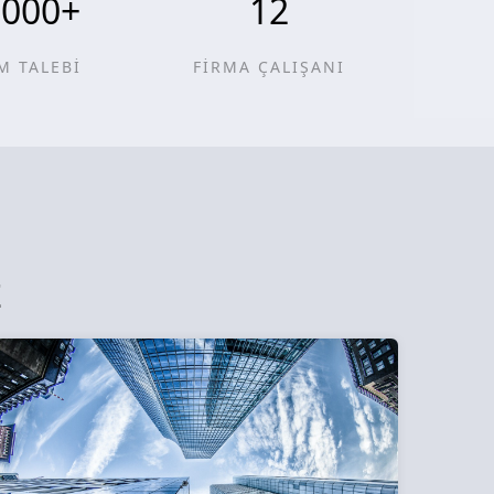
0000
+
12
M TALEBİ
FİRMA ÇALIŞANI
z