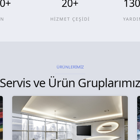
0
+
20
+
13
ÜN
HİZMET ÇEŞİDİ
YARDI
ÜRÜNLERİMİZ
Servis ve Ürün Gruplarımı