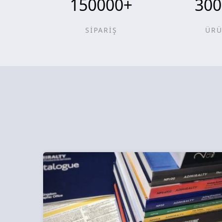
150000
+
300
SİPARİŞ
ÜR