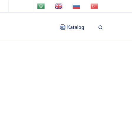
TR
AR
EN
RU
Katalog
Blog
İletişim