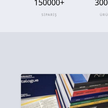
150000
+
300
SİPARİŞ
ÜR