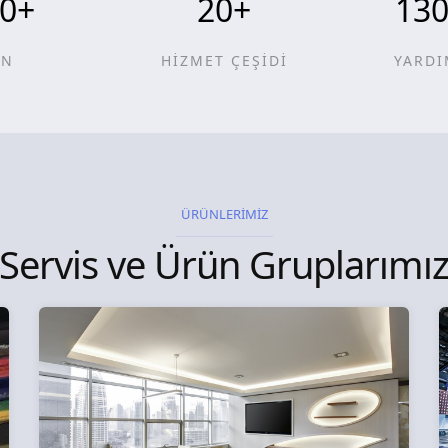
0
+
20
+
13
ÜN
HİZMET ÇEŞİDİ
YARDI
ÜRÜNLERİMİZ
Servis ve Ürün Gruplarımı