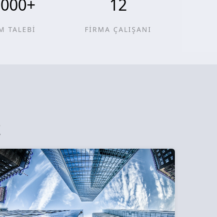
0000
+
12
M TALEBİ
FİRMA ÇALIŞANI
z