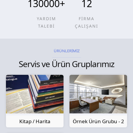
130000
+
12
YARDIM
FİRMA
TALEBİ
ÇALIŞANI
ÜRÜNLERİMİZ
Servis ve Ürün Gruplarımız
Kitap / Harita
Örnek Ürün Grubu - 2