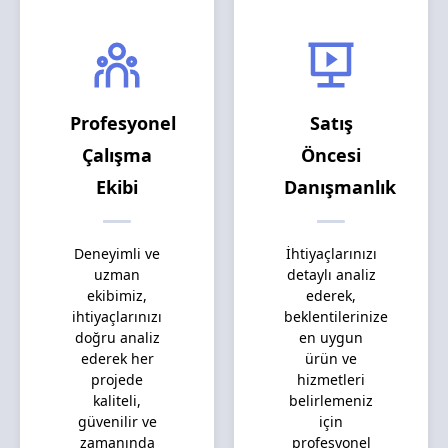
Profesyonel
Satış
Çalışma
Öncesi
Ekibi
Danışmanlık
Deneyimli ve
İhtiyaçlarınızı
uzman
detaylı analiz
ekibimiz,
ederek,
ihtiyaçlarınızı
beklentilerinize
doğru analiz
en uygun
ederek her
ürün ve
projede
hizmetleri
kaliteli,
belirlemeniz
güvenilir ve
için
zamanında
profesyonel