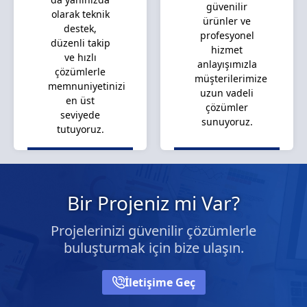
güvenilir
olarak teknik
ürünler ve
destek,
profesyonel
düzenli takip
hizmet
ve hızlı
anlayışımızla
çözümlerle
müşterilerimize
memnuniyetinizi
uzun vadeli
en üst
çözümler
seviyede
sunuyoruz.
tutuyoruz.
Bir Projeniz mi Var?
Projelerinizi güvenilir çözümlerle
buluşturmak için bize ulaşın.
İletişime Geç