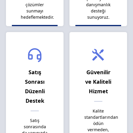
çözümler
danışmanlık
sunmayı
desteği
hedeflemektedir.
sunuyoruz.
Satış
Güvenilir
Sonrası
ve Kaliteli
Düzenli
Hizmet
Destek
Kalite
standartlarından
Satış
ödün
sonrasında
vermeden,
da yanınızda