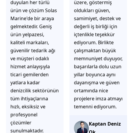
üzere, göstermiş
çözüm üretmeye
oldukları güven,
odaklı olduğunu
samimiyet, destek ve
hemen fark
değerli iş birliği için
ediyorsunuz.
içtenlikle teşekkür
İhtiyaçlarınıza hızlı ve
ediyorum. Birlikte
doğru çözümler
çalışmaktan büyük
sunmaya çalışıyorlar.
memnuniyet duyuyor,
Müşteri
başarılarla dolu uzun
memnuniyetini ön
yıllar boyunca aynı
planda tutan
dayanışma ve güven
yaklaşımları, ilgili
ortamında nice
iletişimleri ve
projelere imza atmayı
güvenilir hizmet
temenni ediyorum.
anlayışları sayesinde
tercih edilebilecek
başarılı bir ekip
Kaptan Deniz
olduklarını
Ok