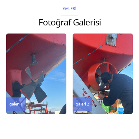
2026 Chart
2026 Chart
GALERİ
Title, limits and other
Title, limits and other
Fotoğraf Galerisi
remarks 127 Korea
remarks 67 Gulf of...
and Japan,...
galeri 3
galeri 2