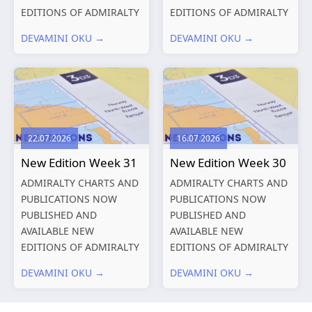
EDITIONS OF ADMIRALTY
EDITIONS OF ADMIRALTY
CHARTS AND
CHARTS AND
DEVAMINI OKU →
DEVAMINI OKU →
PUBLICATIONS New
PUBLICATIONS New
Editions of ADMIRALTY
Editions of ADMIRALTY
Charts published 13
Charts published 06
August 2026 Chart
August 2026 Chart Title,
Title, limits
limits and other remarks
and other remarks
1602 China – Chang...
22.07.2026
16.07.2026
319
International chart
New Edition Week 31
New Edition Week 30
series,...
ADMIRALTY CHARTS AND
ADMIRALTY CHARTS AND
PUBLICATIONS NOW
PUBLICATIONS NOW
PUBLISHED AND
PUBLISHED AND
AVAILABLE NEW
AVAILABLE NEW
EDITIONS OF ADMIRALTY
EDITIONS OF ADMIRALTY
CHARTS AND
CHARTS AND
DEVAMINI OKU →
DEVAMINI OKU →
PUBLICATIONS New
PUBLICATIONS New
Editions of ADMIRALTY
Editions of ADMIRALTY
Charts published 30 July
Charts published 23 July