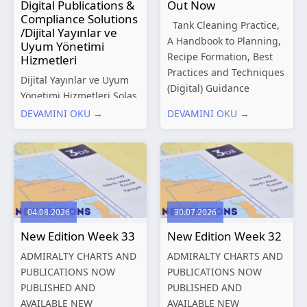
Digital Publications &
Out Now
Compliance Solutions
Tank Cleaning Practice,
/Dijital Yayınlar ve
A Handbook to Planning,
Uyum Yönetimi
Recipe Formation, Best
Hizmetleri
Practices and Techniques
Dijital Yayınlar ve Uyum
(Digital) Guidance
Yönetimi Hizmetleri Solas
Manual for Tanker
Marine, denizcilik
DEVAMINI OKU →
DEVAMINI OKU →
Structures – Consolidated
sektörünün gelişen
Edition 2027 (Digital)
düzenleyici gereklilikleri
Shipping and the
ve dijitalleşen
Environment – A Guide to
operasyonel ihtiyaçları
Environmental
doğrultusunda kapsamlı
Compliance...
Dijital Yayınlar ve Uyum
04.08.2026
30.07.2026
Yönetimi çözümleri
New Edition Week 33
New Edition Week 32
sunmaktadır.
Hizmetlerimiz; gemi
ADMIRALTY CHARTS AND
ADMIRALTY CHARTS AND
işletmecileri, armatörler,
PUBLICATIONS NOW
PUBLICATIONS NOW
teknik yönetim şirketleri
PUBLISHED AND
PUBLISHED AND
ve denizcilik...
AVAILABLE NEW
AVAILABLE NEW