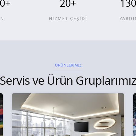
0
+
20
+
13
ÜN
HİZMET ÇEŞİDİ
YARDI
ÜRÜNLERİMİZ
Servis ve Ürün Gruplarımı