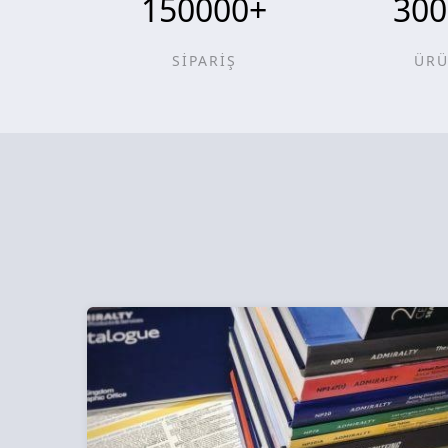
150000
+
300
SİPARİŞ
ÜR