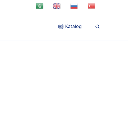
TR
AR
EN
RU
Katalog
Blog
İletişim