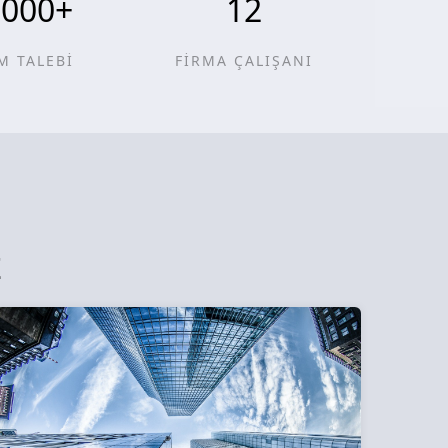
0000
+
12
M TALEBİ
FİRMA ÇALIŞANI
z