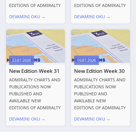
EDITIONS OF ADMIRALTY
EDITIONS OF ADMIRALTY
CHARTS AND
CHARTS AND
DEVAMINI OKU →
DEVAMINI OKU →
PUBLICATIONS New
PUBLICATIONS New
Editions of ADMIRALTY
Editions of ADMIRALTY
Charts published 13
Charts published 06
August 2026 Chart
August 2026 Chart Title,
Title, limits
limits and other remarks
and other remarks
1602 China – Chang...
22.07.2026
16.07.2026
319
International chart
New Edition Week 31
New Edition Week 30
series,...
ADMIRALTY CHARTS AND
ADMIRALTY CHARTS AND
PUBLICATIONS NOW
PUBLICATIONS NOW
PUBLISHED AND
PUBLISHED AND
AVAILABLE NEW
AVAILABLE NEW
EDITIONS OF ADMIRALTY
EDITIONS OF ADMIRALTY
CHARTS AND
CHARTS AND
DEVAMINI OKU →
DEVAMINI OKU →
PUBLICATIONS New
PUBLICATIONS New
Editions of ADMIRALTY
Editions of ADMIRALTY
Charts published 30 July
Charts published 23 July