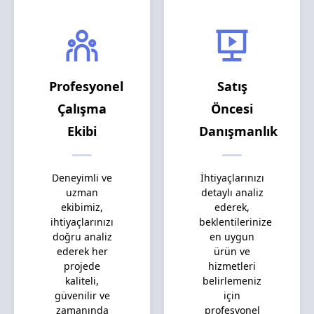
Profesyonel
Satış
Çalışma
Öncesi
Ekibi
Danışmanlık
Deneyimli ve
İhtiyaçlarınızı
uzman
detaylı analiz
ekibimiz,
ederek,
ihtiyaçlarınızı
beklentilerinize
doğru analiz
en uygun
ederek her
ürün ve
projede
hizmetleri
kaliteli,
belirlemeniz
güvenilir ve
için
zamanında
profesyonel