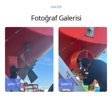
2026 Chart
2026 Chart
GALERİ
Title, limits and other
Title, limits and other
Fotoğraf Galerisi
remarks 127 Korea
remarks 67 Gulf of...
and Japan,...
galeri 3
galeri 2