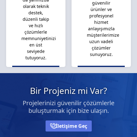
güvenilir
olarak teknik
ürünler ve
destek,
profesyonel
düzenli takip
hizmet
ve hızlı
anlayışımızla
çözümlerle
müşterilerimize
memnuniyetinizi
uzun vadeli
en üst
çözümler
seviyede
sunuyoruz.
tutuyoruz.
Bir Projeniz mi Var?
Projelerinizi güvenilir çözümlerle
buluşturmak için bize ulaşın.
İletişime Geç