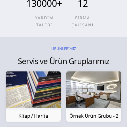
130000
+
12
YARDIM
FİRMA
TALEBİ
ÇALIŞANI
ÜRÜNLERİMİZ
Servis ve Ürün Gruplarımız
Kitap / Harita
Örnek Ürün Grubu - 2