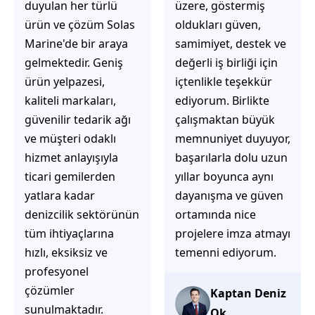
üzere, göstermiş
çözüm üretmeye
oldukları güven,
odaklı olduğunu
samimiyet, destek ve
hemen fark
değerli iş birliği için
ediyorsunuz.
içtenlikle teşekkür
İhtiyaçlarınıza hızlı ve
ediyorum. Birlikte
doğru çözümler
çalışmaktan büyük
sunmaya çalışıyorlar.
memnuniyet duyuyor,
Müşteri
başarılarla dolu uzun
memnuniyetini ön
yıllar boyunca aynı
planda tutan
dayanışma ve güven
yaklaşımları, ilgili
ortamında nice
iletişimleri ve
projelere imza atmayı
güvenilir hizmet
temenni ediyorum.
anlayışları sayesinde
tercih edilebilecek
başarılı bir ekip
Kaptan Deniz
olduklarını
Ok