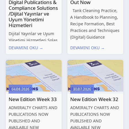
Digital Publications &
Out Now
Compliance Solutions
Tank Cleaning Practice,
/Dijital Yayınlar ve
A Handbook to Planning,
Uyum Yönetimi
Recipe Formation, Best
Hizmetleri
Practices and Techniques
Dijital Yayınlar ve Uyum
(Digital) Guidance
Yönetimi Hizmetleri Solas
Manual for Tanker
Marine, denizcilik
DEVAMINI OKU →
DEVAMINI OKU →
Structures – Consolidated
sektörünün gelişen
Edition 2027 (Digital)
düzenleyici gereklilikleri
Shipping and the
ve dijitalleşen
Environment – A Guide to
operasyonel ihtiyaçları
Environmental
doğrultusunda kapsamlı
Compliance...
Dijital Yayınlar ve Uyum
04.08.2026
30.07.2026
Yönetimi çözümleri
New Edition Week 33
New Edition Week 32
sunmaktadır.
Hizmetlerimiz; gemi
ADMIRALTY CHARTS AND
ADMIRALTY CHARTS AND
işletmecileri, armatörler,
PUBLICATIONS NOW
PUBLICATIONS NOW
teknik yönetim şirketleri
PUBLISHED AND
PUBLISHED AND
ve denizcilik...
AVAILABLE NEW
AVAILABLE NEW