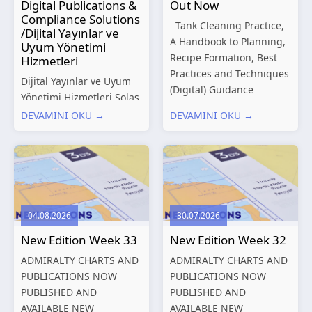
Digital Publications &
Out Now
Compliance Solutions
Tank Cleaning Practice,
/Dijital Yayınlar ve
A Handbook to Planning,
Uyum Yönetimi
Recipe Formation, Best
Hizmetleri
Practices and Techniques
Dijital Yayınlar ve Uyum
(Digital) Guidance
Yönetimi Hizmetleri Solas
Manual for Tanker
Marine, denizcilik
DEVAMINI OKU →
DEVAMINI OKU →
Structures – Consolidated
sektörünün gelişen
Edition 2027 (Digital)
düzenleyici gereklilikleri
Shipping and the
ve dijitalleşen
Environment – A Guide to
operasyonel ihtiyaçları
Environmental
doğrultusunda kapsamlı
Compliance...
Dijital Yayınlar ve Uyum
04.08.2026
30.07.2026
Yönetimi çözümleri
New Edition Week 33
New Edition Week 32
sunmaktadır.
Hizmetlerimiz; gemi
ADMIRALTY CHARTS AND
ADMIRALTY CHARTS AND
işletmecileri, armatörler,
PUBLICATIONS NOW
PUBLICATIONS NOW
teknik yönetim şirketleri
PUBLISHED AND
PUBLISHED AND
ve denizcilik...
AVAILABLE NEW
AVAILABLE NEW