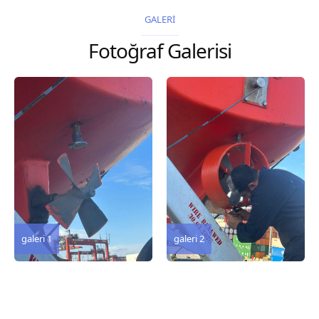
2026 Chart
2026 Chart
GALERİ
Title, limits and other
Title, limits and other
Fotoğraf Galerisi
remarks 127 Korea
remarks 67 Gulf of...
and Japan,...
galeri 3
galeri 2