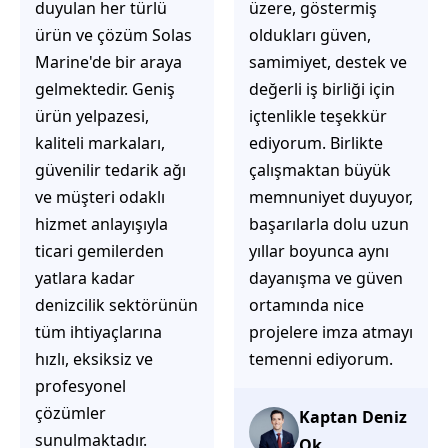
üzere, göstermiş
çözüm üretmeye
oldukları güven,
odaklı olduğunu
samimiyet, destek ve
hemen fark
değerli iş birliği için
ediyorsunuz.
içtenlikle teşekkür
İhtiyaçlarınıza hızlı ve
ediyorum. Birlikte
doğru çözümler
çalışmaktan büyük
sunmaya çalışıyorlar.
memnuniyet duyuyor,
Müşteri
başarılarla dolu uzun
memnuniyetini ön
yıllar boyunca aynı
planda tutan
dayanışma ve güven
yaklaşımları, ilgili
ortamında nice
iletişimleri ve
projelere imza atmayı
güvenilir hizmet
temenni ediyorum.
anlayışları sayesinde
tercih edilebilecek
başarılı bir ekip
Kaptan Deniz
olduklarını
Ok