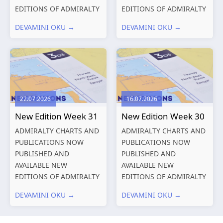
EDITIONS OF ADMIRALTY
EDITIONS OF ADMIRALTY
CHARTS AND
CHARTS AND
DEVAMINI OKU →
DEVAMINI OKU →
PUBLICATIONS New
PUBLICATIONS New
Editions of ADMIRALTY
Editions of ADMIRALTY
Charts published 13
Charts published 06
August 2026 Chart
August 2026 Chart Title,
Title, limits
limits and other remarks
and other remarks
1602 China – Chang...
22.07.2026
16.07.2026
319
International chart
New Edition Week 31
New Edition Week 30
series,...
ADMIRALTY CHARTS AND
ADMIRALTY CHARTS AND
PUBLICATIONS NOW
PUBLICATIONS NOW
PUBLISHED AND
PUBLISHED AND
AVAILABLE NEW
AVAILABLE NEW
EDITIONS OF ADMIRALTY
EDITIONS OF ADMIRALTY
CHARTS AND
CHARTS AND
DEVAMINI OKU →
DEVAMINI OKU →
PUBLICATIONS New
PUBLICATIONS New
Editions of ADMIRALTY
Editions of ADMIRALTY
Charts published 30 July
Charts published 23 July