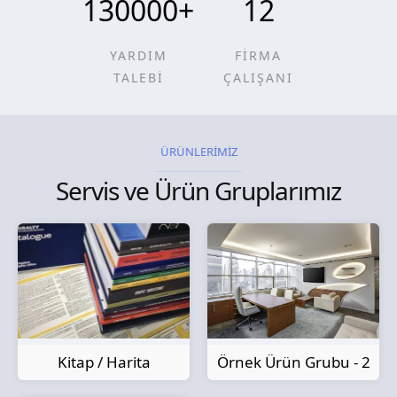
130000
+
12
YARDIM
FİRMA
TALEBİ
ÇALIŞANI
ÜRÜNLERİMİZ
Servis ve Ürün Gruplarımız
Kitap / Harita
Örnek Ürün Grubu - 2