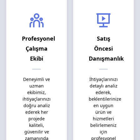
Profesyonel
Satış
Çalışma
Öncesi
Ekibi
Danışmanlık
Deneyimli ve
İhtiyaçlarınızı
uzman
detaylı analiz
ekibimiz,
ederek,
ihtiyaçlarınızı
beklentilerinize
doğru analiz
en uygun
ederek her
ürün ve
projede
hizmetleri
kaliteli,
belirlemeniz
güvenilir ve
için
zamanında
profesyonel