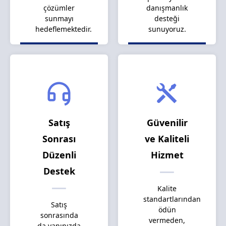
çözümler
danışmanlık
sunmayı
desteği
hedeflemektedir.
sunuyoruz.
Satış
Güvenilir
Sonrası
ve Kaliteli
Düzenli
Hizmet
Destek
Kalite
standartlarından
Satış
ödün
sonrasında
vermeden,
da yanınızda