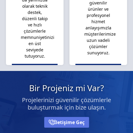
güvenilir
olarak teknik
ürünler ve
destek,
profesyonel
düzenli takip
hizmet
ve hızlı
anlayışımızla
çözümlerle
müşterilerimize
memnuniyetinizi
uzun vadeli
en üst
çözümler
seviyede
sunuyoruz.
tutuyoruz.
Bir Projeniz mi Var?
Projelerinizi güvenilir çözümlerle
buluşturmak için bize ulaşın.
İletişime Geç