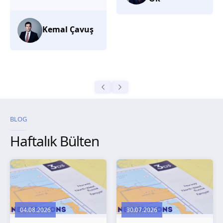
düşünüyorum.
Selma
Güroğlu
BLOG
Haftalık Bülten
04.08.2026
30.07.2026