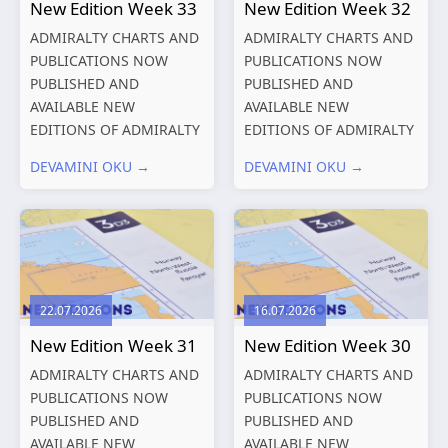
New Edition Week 33
New Edition Week 32
ADMIRALTY CHARTS AND
ADMIRALTY CHARTS AND
PUBLICATIONS NOW
PUBLICATIONS NOW
PUBLISHED AND
PUBLISHED AND
AVAILABLE NEW
AVAILABLE NEW
EDITIONS OF ADMIRALTY
EDITIONS OF ADMIRALTY
CHARTS AND
CHARTS AND
DEVAMINI OKU →
DEVAMINI OKU →
PUBLICATIONS New
PUBLICATIONS New
Editions of ADMIRALTY
Editions of ADMIRALTY
Charts published 13
Charts published 06
August 2026 Chart
August 2026 Chart Title,
Title, limits
limits and other remarks
and other remarks
1602 China – Chang...
22.07.2026
16.07.2026
319
International chart
New Edition Week 31
New Edition Week 30
series,...
ADMIRALTY CHARTS AND
ADMIRALTY CHARTS AND
PUBLICATIONS NOW
PUBLICATIONS NOW
PUBLISHED AND
PUBLISHED AND
AVAILABLE NEW
AVAILABLE NEW