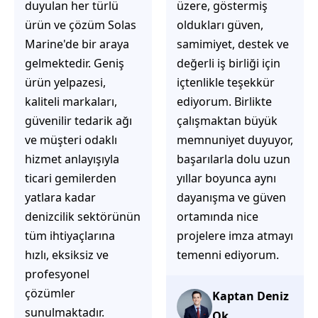
üzere, göstermiş
çözüm üretmeye
oldukları güven,
odaklı olduğunu
samimiyet, destek ve
hemen fark
değerli iş birliği için
ediyorsunuz.
içtenlikle teşekkür
İhtiyaçlarınıza hızlı ve
ediyorum. Birlikte
doğru çözümler
çalışmaktan büyük
sunmaya çalışıyorlar.
memnuniyet duyuyor,
Müşteri
başarılarla dolu uzun
memnuniyetini ön
yıllar boyunca aynı
planda tutan
dayanışma ve güven
yaklaşımları, ilgili
ortamında nice
iletişimleri ve
projelere imza atmayı
güvenilir hizmet
temenni ediyorum.
anlayışları sayesinde
tercih edilebilecek
başarılı bir ekip
Kaptan Deniz
olduklarını
Ok