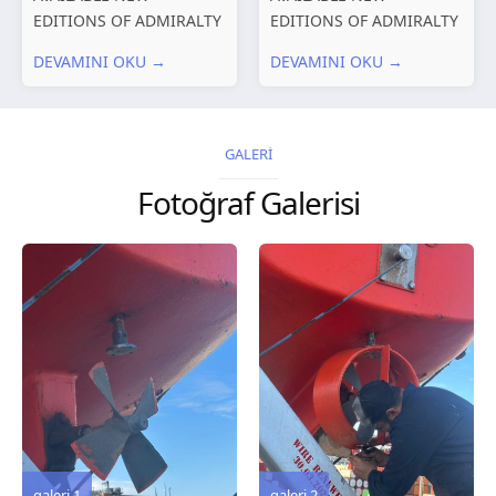
EDITIONS OF ADMIRALTY
EDITIONS OF ADMIRALTY
CHARTS AND
CHARTS AND
DEVAMINI OKU →
DEVAMINI OKU →
PUBLICATIONS New
PUBLICATIONS New
Editions of ADMIRALTY
Editions of ADMIRALTY
Charts published 30 July
Charts published 23 July
2026 Chart
2026 Chart
GALERİ
Title, limits and other
Title, limits and other
Fotoğraf Galerisi
remarks 127 Korea
remarks 67 Gulf of...
and Japan,...
galeri 3
galeri 2