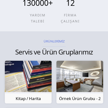
130000
+
12
YARDIM
FİRMA
TALEBİ
ÇALIŞANI
ÜRÜNLERİMİZ
Servis ve Ürün Gruplarımız
Kitap / Harita
Örnek Ürün Grubu - 2