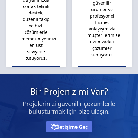
güvenilir
olarak teknik
ürünler ve
destek,
profesyonel
düzenli takip
hizmet
ve hızlı
anlayışımızla
çözümlerle
müşterilerimize
memnuniyetinizi
uzun vadeli
en üst
çözümler
seviyede
sunuyoruz.
tutuyoruz.
Bir Projeniz mi Var?
Projelerinizi güvenilir çözümlerle
buluşturmak için bize ulaşın.
İletişime Geç