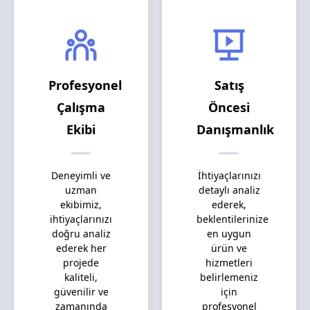
Profesyonel
Satış
Çalışma
Öncesi
Ekibi
Danışmanlık
Deneyimli ve
İhtiyaçlarınızı
uzman
detaylı analiz
ekibimiz,
ederek,
ihtiyaçlarınızı
beklentilerinize
doğru analiz
en uygun
ederek her
ürün ve
projede
hizmetleri
kaliteli,
belirlemeniz
güvenilir ve
için
zamanında
profesyonel