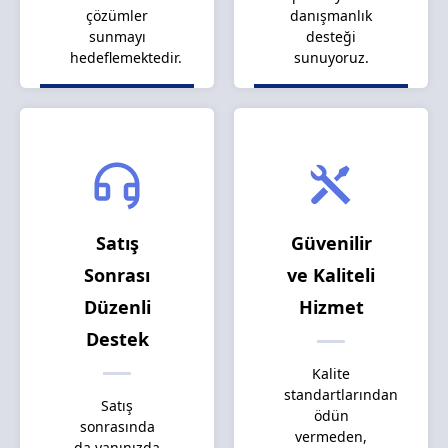
çözümler
danışmanlık
sunmayı
desteği
hedeflemektedir.
sunuyoruz.
Satış
Güvenilir
Sonrası
ve Kaliteli
Düzenli
Hizmet
Destek
Kalite
standartlarından
Satış
ödün
sonrasında
vermeden,
da yanınızda