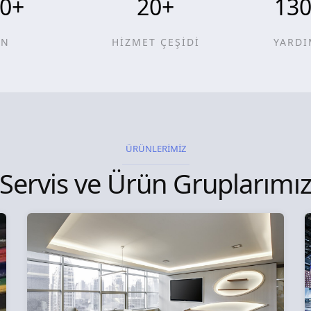
0
+
20
+
13
ÜN
HİZMET ÇEŞİDİ
YARDI
ÜRÜNLERİMİZ
Servis ve Ürün Gruplarımı