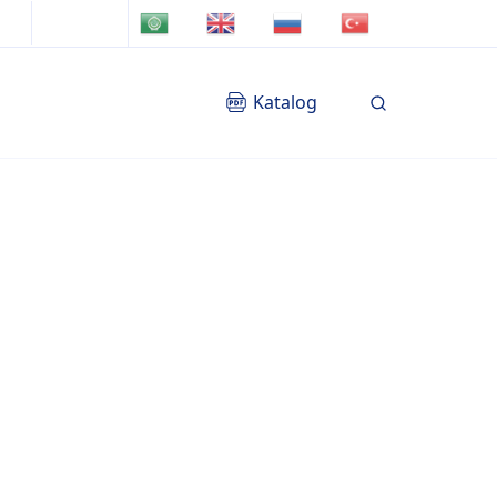
TR
AR
EN
RU
Katalog
Blog
İletişim