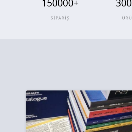
150000
+
300
SİPARİŞ
ÜR