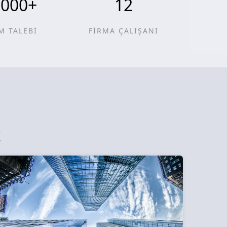
0000
+
12
M TALEBİ
FİRMA ÇALIŞANI
z