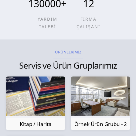
130000
+
12
YARDIM
FİRMA
TALEBİ
ÇALIŞANI
ÜRÜNLERİMİZ
Servis ve Ürün Gruplarımız
Kitap / Harita
Örnek Ürün Grubu - 2