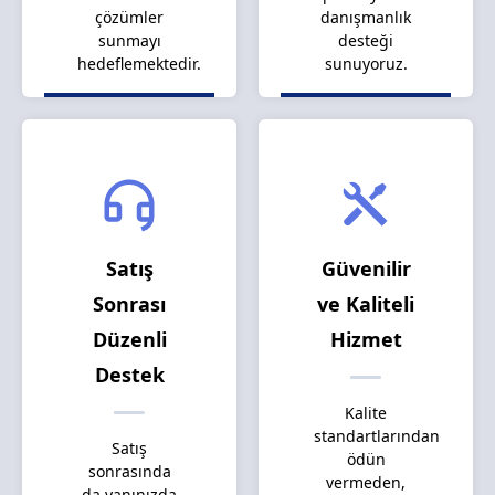
çözümler
danışmanlık
sunmayı
desteği
hedeflemektedir.
sunuyoruz.
Satış
Güvenilir
Sonrası
ve Kaliteli
Düzenli
Hizmet
Destek
Kalite
standartlarından
Satış
ödün
sonrasında
vermeden,
da yanınızda