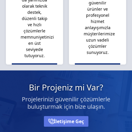
güvenilir
olarak teknik
ürünler ve
destek,
profesyonel
düzenli takip
hizmet
ve hızlı
anlayışımızla
çözümlerle
müşterilerimize
memnuniyetinizi
uzun vadeli
en üst
çözümler
seviyede
sunuyoruz.
tutuyoruz.
Bir Projeniz mi Var?
Projelerinizi güvenilir çözümlerle
buluşturmak için bize ulaşın.
İletişime Geç