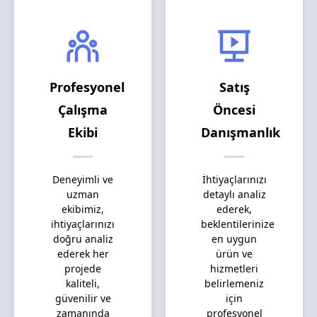
Profesyonel
Satış
Çalışma
Öncesi
Ekibi
Danışmanlık
Deneyimli ve
İhtiyaçlarınızı
uzman
detaylı analiz
ekibimiz,
ederek,
ihtiyaçlarınızı
beklentilerinize
doğru analiz
en uygun
ederek her
ürün ve
projede
hizmetleri
kaliteli,
belirlemeniz
güvenilir ve
için
zamanında
profesyonel