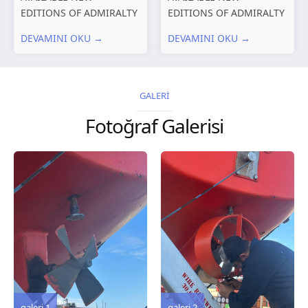
EDITIONS OF ADMIRALTY
EDITIONS OF ADMIRALTY
CHARTS AND
CHARTS AND
DEVAMINI OKU →
DEVAMINI OKU →
PUBLICATIONS New
PUBLICATIONS New
Editions of ADMIRALTY
Editions of ADMIRALTY
Charts published 30 July
Charts published 23 July
2026 Chart
2026 Chart
GALERİ
Title, limits and other
Title, limits and other
Fotoğraf Galerisi
remarks 127 Korea
remarks 67 Gulf of...
and Japan,...
galeri 3
galeri 2