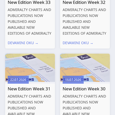
New Edition Week 33
New Edition Week 32
ADMIRALTY CHARTS AND
ADMIRALTY CHARTS AND
PUBLICATIONS NOW
PUBLICATIONS NOW
PUBLISHED AND
PUBLISHED AND
AVAILABLE NEW
AVAILABLE NEW
EDITIONS OF ADMIRALTY
EDITIONS OF ADMIRALTY
CHARTS AND
CHARTS AND
DEVAMINI OKU →
DEVAMINI OKU →
PUBLICATIONS New
PUBLICATIONS New
Editions of ADMIRALTY
Editions of ADMIRALTY
Charts published 13
Charts published 06
August 2026 Chart
August 2026 Chart Title,
Title, limits
limits and other remarks
and other remarks
1602 China – Chang...
22.07.2026
16.07.2026
319
International chart
New Edition Week 31
New Edition Week 30
series,...
ADMIRALTY CHARTS AND
ADMIRALTY CHARTS AND
PUBLICATIONS NOW
PUBLICATIONS NOW
PUBLISHED AND
PUBLISHED AND
AVAILABLE NEW
AVAILABLE NEW