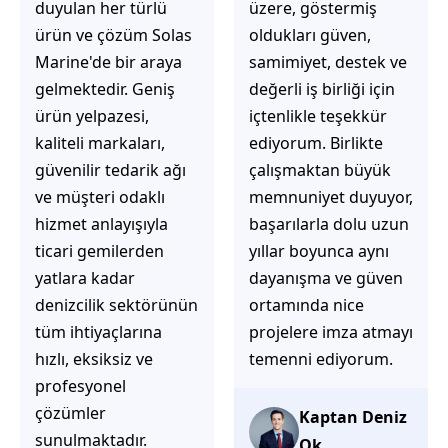
üzere, göstermiş
çözüm üretmeye
oldukları güven,
odaklı olduğunu
samimiyet, destek ve
hemen fark
değerli iş birliği için
ediyorsunuz.
içtenlikle teşekkür
İhtiyaçlarınıza hızlı ve
ediyorum. Birlikte
doğru çözümler
çalışmaktan büyük
sunmaya çalışıyorlar.
memnuniyet duyuyor,
Müşteri
başarılarla dolu uzun
memnuniyetini ön
yıllar boyunca aynı
planda tutan
dayanışma ve güven
yaklaşımları, ilgili
ortamında nice
iletişimleri ve
projelere imza atmayı
güvenilir hizmet
temenni ediyorum.
anlayışları sayesinde
tercih edilebilecek
başarılı bir ekip
Kaptan Deniz
olduklarını
Ok