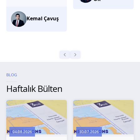
düşünüyorum.
Selma
Güroğlu
BLOG
Haftalık Bülten
04.08.2026
30.07.2026