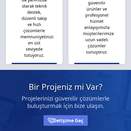
güvenilir
olarak teknik
ürünler ve
destek,
profesyonel
düzenli takip
hizmet
ve hızlı
anlayışımızla
çözümlerle
müşterilerimize
memnuniyetinizi
uzun vadeli
en üst
çözümler
seviyede
sunuyoruz.
tutuyoruz.
Bir Projeniz mi Var?
Projelerinizi güvenilir çözümlerle
buluşturmak için bize ulaşın.
İletişime Geç