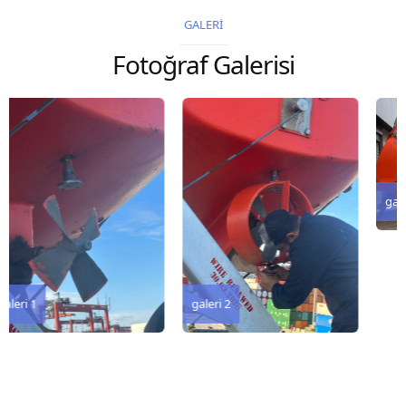
2026 Chart
2026 Chart
GALERİ
Title, limits and other
Title, limits and other
Fotoğraf Galerisi
remarks 127 Korea
remarks 67 Gulf of...
and Japan,...
galeri 3
galeri 2