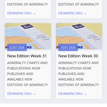
EDITIONS OF ADMIRALTY
EDITIONS OF ADMIRALTY
CHARTS AND
CHARTS AND
DEVAMINI OKU →
DEVAMINI OKU →
PUBLICATIONS New
PUBLICATIONS New
Editions of ADMIRALTY
Editions of ADMIRALTY
Charts published 13
Charts published 06
August 2026 Chart
August 2026 Chart Title,
Title, limits
limits and other remarks
and other remarks
1602 China – Chang...
22.07.2026
16.07.2026
319
International chart
New Edition Week 31
New Edition Week 30
series,...
ADMIRALTY CHARTS AND
ADMIRALTY CHARTS AND
PUBLICATIONS NOW
PUBLICATIONS NOW
PUBLISHED AND
PUBLISHED AND
AVAILABLE NEW
AVAILABLE NEW
EDITIONS OF ADMIRALTY
EDITIONS OF ADMIRALTY
CHARTS AND
CHARTS AND
DEVAMINI OKU →
DEVAMINI OKU →
PUBLICATIONS New
PUBLICATIONS New
Editions of ADMIRALTY
Editions of ADMIRALTY
Charts published 30 July
Charts published 23 July