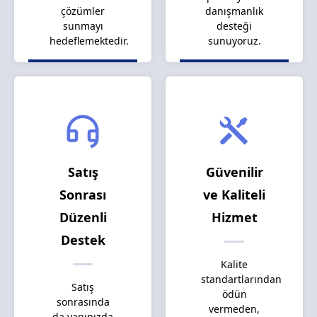
çözümler
danışmanlık
sunmayı
desteği
hedeflemektedir.
sunuyoruz.
Satış
Güvenilir
Sonrası
ve Kaliteli
Düzenli
Hizmet
Destek
Kalite
standartlarından
Satış
ödün
sonrasında
vermeden,
da yanınızda