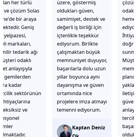
üzere, göstermiş
çözüm üretmeye
oldukları güven,
odaklı olduğunu
samimiyet, destek ve
hemen fark
değerli iş birliği için
ediyorsunuz.
içtenlikle teşekkür
İhtiyaçlarınıza hızlı ve
ediyorum. Birlikte
doğru çözümler
çalışmaktan büyük
sunmaya çalışıyorlar.
memnuniyet duyuyor,
Müşteri
başarılarla dolu uzun
memnuniyetini ön
yıllar boyunca aynı
planda tutan
dayanışma ve güven
yaklaşımları, ilgili
ortamında nice
iletişimleri ve
projelere imza atmayı
güvenilir hizmet
temenni ediyorum.
anlayışları sayesinde
tercih edilebilecek
başarılı bir ekip
Kaptan Deniz
olduklarını
Ok