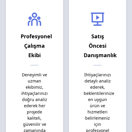
Profesyonel
Satış
Çalışma
Öncesi
Ekibi
Danışmanlık
Deneyimli ve
İhtiyaçlarınızı
uzman
detaylı analiz
ekibimiz,
ederek,
ihtiyaçlarınızı
beklentilerinize
doğru analiz
en uygun
ederek her
ürün ve
projede
hizmetleri
kaliteli,
belirlemeniz
güvenilir ve
için
zamanında
profesyonel