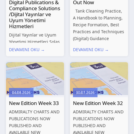
Digital Publications &
Out Now
Compliance Solutions
Tank Cleaning Practice,
/Dijital Yayınlar ve
A Handbook to Planning,
Uyum Yönetimi
Recipe Formation, Best
Hizmetleri
Practices and Techniques
Dijital Yayınlar ve Uyum
(Digital) Guidance
Yönetimi Hizmetleri Solas
Manual for Tanker
Marine, denizcilik
DEVAMINI OKU →
DEVAMINI OKU →
Structures – Consolidated
sektörünün gelişen
Edition 2027 (Digital)
düzenleyici gereklilikleri
Shipping and the
ve dijitalleşen
Environment – A Guide to
operasyonel ihtiyaçları
Environmental
doğrultusunda kapsamlı
Compliance...
Dijital Yayınlar ve Uyum
04.08.2026
30.07.2026
Yönetimi çözümleri
New Edition Week 33
New Edition Week 32
sunmaktadır.
Hizmetlerimiz; gemi
ADMIRALTY CHARTS AND
ADMIRALTY CHARTS AND
işletmecileri, armatörler,
PUBLICATIONS NOW
PUBLICATIONS NOW
teknik yönetim şirketleri
PUBLISHED AND
PUBLISHED AND
ve denizcilik...
AVAILABLE NEW
AVAILABLE NEW