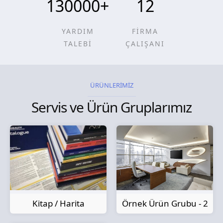
130000
+
12
YARDIM
FİRMA
TALEBİ
ÇALIŞANI
ÜRÜNLERİMİZ
Servis ve Ürün Gruplarımız
Kitap / Harita
Örnek Ürün Grubu - 2