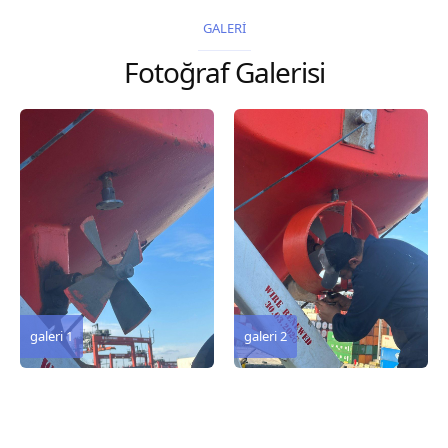
2026 Chart
GALERİ
Title, limits and other
Fotoğraf Galerisi
remarks 67 Gulf of...
galeri 3
galeri 2