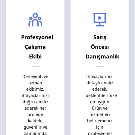
Profesyonel
Satış
Çalışma
Öncesi
Ekibi
Danışmanlık
Deneyimli ve
İhtiyaçlarınızı
uzman
detaylı analiz
ekibimiz,
ederek,
ihtiyaçlarınızı
beklentilerinize
doğru analiz
en uygun
ederek her
ürün ve
projede
hizmetleri
kaliteli,
belirlemeniz
güvenilir ve
için
zamanında
profesyonel