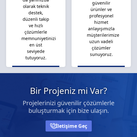
güvenilir
olarak teknik
ürünler ve
destek,
profesyonel
düzenli takip
hizmet
ve hızlı
anlayışımızla
çözümlerle
müşterilerimize
memnuniyetinizi
uzun vadeli
en üst
çözümler
seviyede
sunuyoruz.
tutuyoruz.
Bir Projeniz mi Var?
Projelerinizi güvenilir çözümlerle
buluşturmak için bize ulaşın.
İletişime Geç