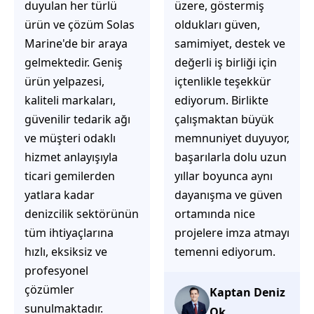
üzere, göstermiş
çözüm üretmeye
oldukları güven,
odaklı olduğunu
samimiyet, destek ve
hemen fark
değerli iş birliği için
ediyorsunuz.
içtenlikle teşekkür
İhtiyaçlarınıza hızlı ve
ediyorum. Birlikte
doğru çözümler
çalışmaktan büyük
sunmaya çalışıyorlar.
memnuniyet duyuyor,
Müşteri
başarılarla dolu uzun
memnuniyetini ön
yıllar boyunca aynı
planda tutan
dayanışma ve güven
yaklaşımları, ilgili
ortamında nice
iletişimleri ve
projelere imza atmayı
güvenilir hizmet
temenni ediyorum.
anlayışları sayesinde
tercih edilebilecek
başarılı bir ekip
Kaptan Deniz
olduklarını
Ok