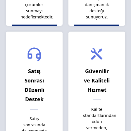
çözümler
danışmanlık
sunmayı
desteği
hedeflemektedir.
sunuyoruz.
Satış
Güvenilir
Sonrası
ve Kaliteli
Düzenli
Hizmet
Destek
Kalite
standartlarından
Satış
ödün
sonrasında
vermeden,
da yanınızda