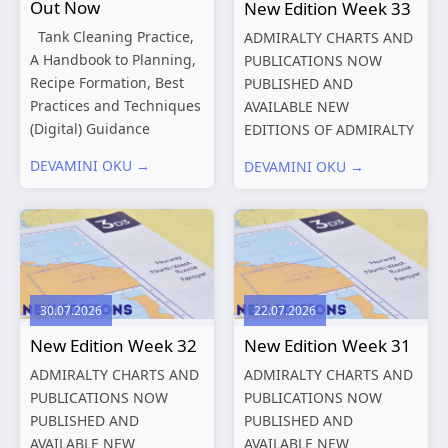
Out Now
New Edition Week 33
Tank Cleaning Practice,
ADMIRALTY CHARTS AND
A Handbook to Planning,
PUBLICATIONS NOW
Recipe Formation, Best
PUBLISHED AND
Practices and Techniques
AVAILABLE NEW
(Digital) Guidance
EDITIONS OF ADMIRALTY
Manual for Tanker
CHARTS AND
DEVAMINI OKU →
DEVAMINI OKU →
Structures – Consolidated
PUBLICATIONS New
Edition 2027 (Digital)
Editions of ADMIRALTY
Shipping and the
Charts published 13
Environment – A Guide to
August 2026 Chart
Environmental
Title, limits
Compliance...
and other remarks
30.07.2026
22.07.2026
319
International chart
New Edition Week 32
New Edition Week 31
series,...
ADMIRALTY CHARTS AND
ADMIRALTY CHARTS AND
PUBLICATIONS NOW
PUBLICATIONS NOW
PUBLISHED AND
PUBLISHED AND
AVAILABLE NEW
AVAILABLE NEW