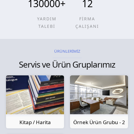
130000
+
12
YARDIM
FİRMA
TALEBİ
ÇALIŞANI
ÜRÜNLERİMİZ
Servis ve Ürün Gruplarımız
Kitap / Harita
Örnek Ürün Grubu - 2