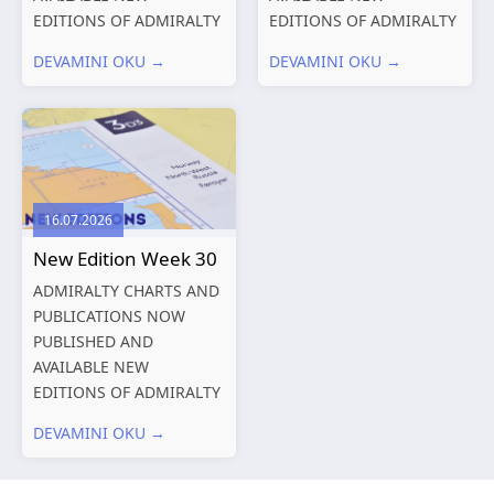
EDITIONS OF ADMIRALTY
EDITIONS OF ADMIRALTY
CHARTS AND
CHARTS AND
DEVAMINI OKU →
DEVAMINI OKU →
PUBLICATIONS New
PUBLICATIONS New
Editions of ADMIRALTY
Editions of ADMIRALTY
Charts published 06
Charts published 30 July
August 2026 Chart Title,
2026 Chart
limits and other remarks
Title, limits and other
1602 China – Chang...
remarks 127 Korea
16.07.2026
and Japan,...
New Edition Week 30
ADMIRALTY CHARTS AND
PUBLICATIONS NOW
PUBLISHED AND
AVAILABLE NEW
EDITIONS OF ADMIRALTY
CHARTS AND
DEVAMINI OKU →
PUBLICATIONS New
Editions of ADMIRALTY
Charts published 23 July