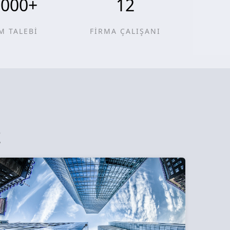
0000
+
12
M TALEBİ
FİRMA ÇALIŞANI
z