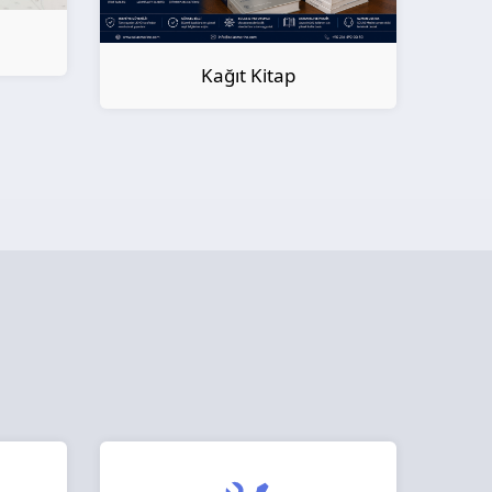
Kağıt Kitap
Ö