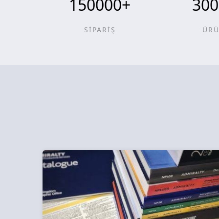
150000
+
300
SİPARİŞ
ÜR