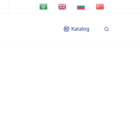
TR
AR
EN
RU
Katalog
Blog
İletişim