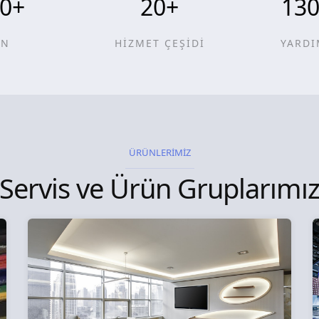
0
+
20
+
13
ÜN
HİZMET ÇEŞİDİ
YARDI
ÜRÜNLERİMİZ
Servis ve Ürün Gruplarımı