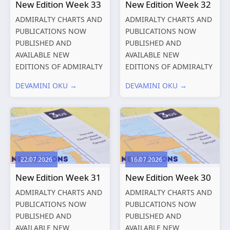
New Edition Week 33
New Edition Week 32
ADMIRALTY CHARTS AND
ADMIRALTY CHARTS AND
PUBLICATIONS NOW
PUBLICATIONS NOW
PUBLISHED AND
PUBLISHED AND
AVAILABLE NEW
AVAILABLE NEW
EDITIONS OF ADMIRALTY
EDITIONS OF ADMIRALTY
CHARTS AND
CHARTS AND
DEVAMINI OKU →
DEVAMINI OKU →
PUBLICATIONS New
PUBLICATIONS New
Editions of ADMIRALTY
Editions of ADMIRALTY
Charts published 13
Charts published 06
August 2026 Chart
August 2026 Chart Title,
Title, limits
limits and other remarks
and other remarks
1602 China – Chang...
22.07.2026
16.07.2026
319
International chart
New Edition Week 31
New Edition Week 30
series,...
ADMIRALTY CHARTS AND
ADMIRALTY CHARTS AND
PUBLICATIONS NOW
PUBLICATIONS NOW
PUBLISHED AND
PUBLISHED AND
AVAILABLE NEW
AVAILABLE NEW