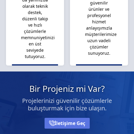
güvenilir
olarak teknik
ürünler ve
destek,
profesyonel
düzenli takip
hizmet
ve hızlı
anlayışımızla
çözümlerle
müşterilerimize
memnuniyetinizi
uzun vadeli
en üst
çözümler
seviyede
sunuyoruz.
tutuyoruz.
Bir Projeniz mi Var?
Projelerinizi güvenilir çözümlerle
buluşturmak için bize ulaşın.
İletişime Geç