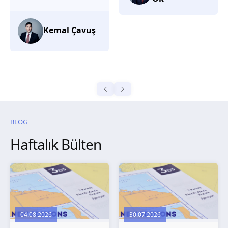
düşünüyorum.
Selma
Güroğlu
BLOG
Haftalık Bülten
04.08.2026
30.07.2026