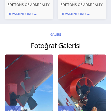
EDITIONS OF ADMIRALTY
EDITIONS OF ADMIRALTY
CHARTS AND
CHARTS AND
DEVAMINI OKU →
DEVAMINI OKU →
PUBLICATIONS New
PUBLICATIONS New
Editions of ADMIRALTY
Editions of ADMIRALTY
Charts published 30 July
Charts published 23 July
2026 Chart
2026 Chart
GALERİ
Title, limits and other
Title, limits and other
Fotoğraf Galerisi
remarks 127 Korea
remarks 67 Gulf of...
and Japan,...
galeri 3
galeri 2