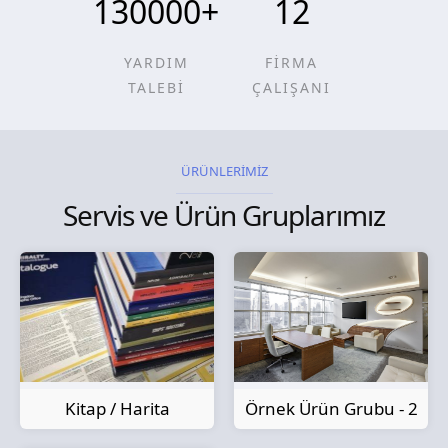
130000
+
12
YARDIM
FİRMA
TALEBİ
ÇALIŞANI
ÜRÜNLERİMİZ
Servis ve Ürün Gruplarımız
Kitap / Harita
Örnek Ürün Grubu - 2