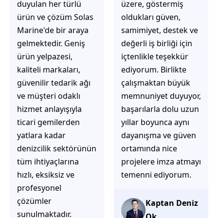
üzere, göstermiş
çözüm üretmeye
oldukları güven,
odaklı olduğunu
samimiyet, destek ve
hemen fark
değerli iş birliği için
ediyorsunuz.
içtenlikle teşekkür
İhtiyaçlarınıza hızlı ve
ediyorum. Birlikte
doğru çözümler
çalışmaktan büyük
sunmaya çalışıyorlar.
memnuniyet duyuyor,
Müşteri
başarılarla dolu uzun
memnuniyetini ön
yıllar boyunca aynı
planda tutan
dayanışma ve güven
yaklaşımları, ilgili
ortamında nice
iletişimleri ve
projelere imza atmayı
güvenilir hizmet
temenni ediyorum.
anlayışları sayesinde
tercih edilebilecek
başarılı bir ekip
Kaptan Deniz
olduklarını
Ok