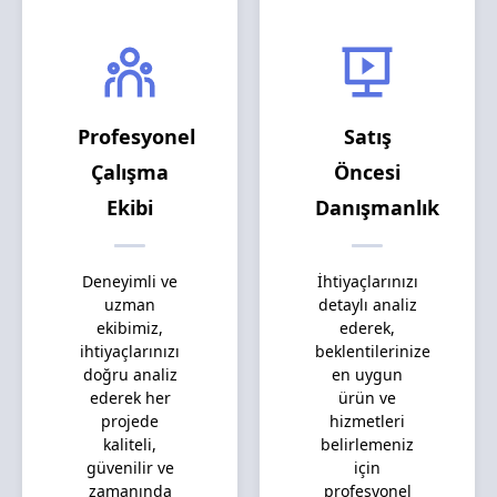
Profesyonel
Satış
Çalışma
Öncesi
Ekibi
Danışmanlık
Deneyimli ve
İhtiyaçlarınızı
uzman
detaylı analiz
ekibimiz,
ederek,
ihtiyaçlarınızı
beklentilerinize
doğru analiz
en uygun
ederek her
ürün ve
projede
hizmetleri
kaliteli,
belirlemeniz
güvenilir ve
için
zamanında
profesyonel