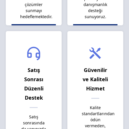
çözümler
danışmanlık
sunmayı
desteği
hedeflemektedir.
sunuyoruz.
Satış
Güvenilir
Sonrası
ve Kaliteli
Düzenli
Hizmet
Destek
Kalite
standartlarından
Satış
ödün
sonrasında
vermeden,
da yanınızda