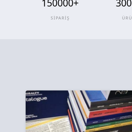
150000
+
300
SİPARİŞ
ÜR