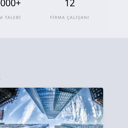
0000
+
12
M TALEBİ
FİRMA ÇALIŞANI
z