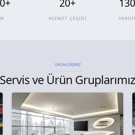
0
+
20
+
13
ÜN
HİZMET ÇEŞİDİ
YARDI
ÜRÜNLERİMİZ
Servis ve Ürün Gruplarımı