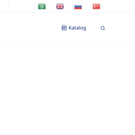
TR
AR
EN
RU
Katalog
Blog
İletişim