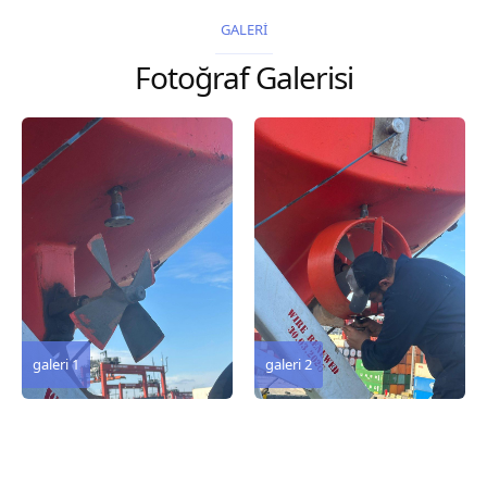
2026 Chart
2026 Chart
GALERİ
Title, limits and other
Title, limits and other
Fotoğraf Galerisi
remarks 127 Korea
remarks 67 Gulf of...
and Japan,...
galeri 3
galeri 2