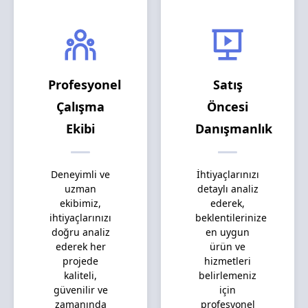
Profesyonel
Satış
Çalışma
Öncesi
Ekibi
Danışmanlık
Deneyimli ve
İhtiyaçlarınızı
uzman
detaylı analiz
ekibimiz,
ederek,
ihtiyaçlarınızı
beklentilerinize
doğru analiz
en uygun
ederek her
ürün ve
projede
hizmetleri
kaliteli,
belirlemeniz
güvenilir ve
için
zamanında
profesyonel