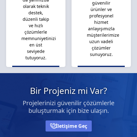
güvenilir
olarak teknik
ürünler ve
destek,
profesyonel
düzenli takip
hizmet
ve hızlı
anlayışımızla
çözümlerle
müşterilerimize
memnuniyetinizi
uzun vadeli
en üst
çözümler
seviyede
sunuyoruz.
tutuyoruz.
Bir Projeniz mi Var?
Projelerinizi güvenilir çözümlerle
buluşturmak için bize ulaşın.
İletişime Geç