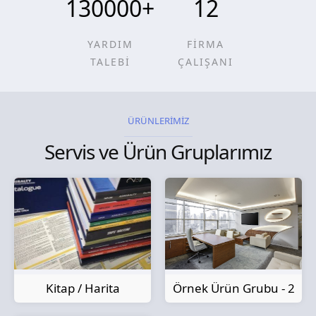
130000
+
12
YARDIM
FİRMA
TALEBİ
ÇALIŞANI
ÜRÜNLERİMİZ
Servis ve Ürün Gruplarımız
Kitap / Harita
Örnek Ürün Grubu - 2