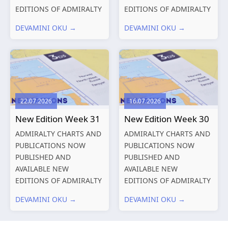
EDITIONS OF ADMIRALTY
EDITIONS OF ADMIRALTY
CHARTS AND
CHARTS AND
DEVAMINI OKU →
DEVAMINI OKU →
PUBLICATIONS New
PUBLICATIONS New
Editions of ADMIRALTY
Editions of ADMIRALTY
Charts published 13
Charts published 06
August 2026 Chart
August 2026 Chart Title,
Title, limits
limits and other remarks
and other remarks
1602 China – Chang...
22.07.2026
16.07.2026
319
International chart
New Edition Week 31
New Edition Week 30
series,...
ADMIRALTY CHARTS AND
ADMIRALTY CHARTS AND
PUBLICATIONS NOW
PUBLICATIONS NOW
PUBLISHED AND
PUBLISHED AND
AVAILABLE NEW
AVAILABLE NEW
EDITIONS OF ADMIRALTY
EDITIONS OF ADMIRALTY
CHARTS AND
CHARTS AND
DEVAMINI OKU →
DEVAMINI OKU →
PUBLICATIONS New
PUBLICATIONS New
Editions of ADMIRALTY
Editions of ADMIRALTY
Charts published 30 July
Charts published 23 July