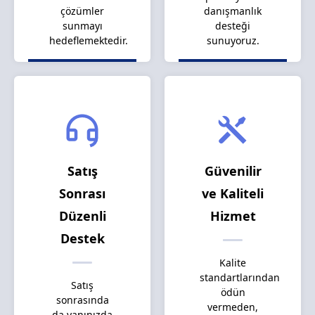
çözümler
danışmanlık
sunmayı
desteği
hedeflemektedir.
sunuyoruz.
Satış
Güvenilir
Sonrası
ve Kaliteli
Düzenli
Hizmet
Destek
Kalite
standartlarından
Satış
ödün
sonrasında
vermeden,
da yanınızda