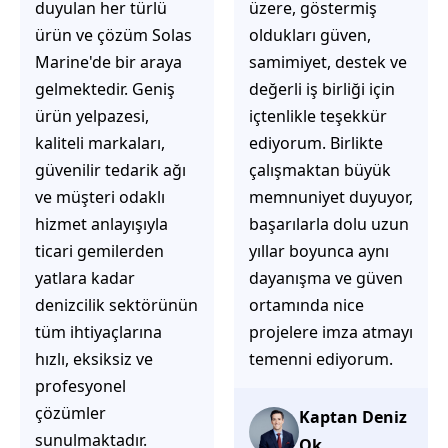
üzere, göstermiş
çözüm üretmeye
oldukları güven,
odaklı olduğunu
samimiyet, destek ve
hemen fark
değerli iş birliği için
ediyorsunuz.
içtenlikle teşekkür
İhtiyaçlarınıza hızlı ve
ediyorum. Birlikte
doğru çözümler
çalışmaktan büyük
sunmaya çalışıyorlar.
memnuniyet duyuyor,
Müşteri
başarılarla dolu uzun
memnuniyetini ön
yıllar boyunca aynı
planda tutan
dayanışma ve güven
yaklaşımları, ilgili
ortamında nice
iletişimleri ve
projelere imza atmayı
güvenilir hizmet
temenni ediyorum.
anlayışları sayesinde
tercih edilebilecek
başarılı bir ekip
Kaptan Deniz
olduklarını
Ok