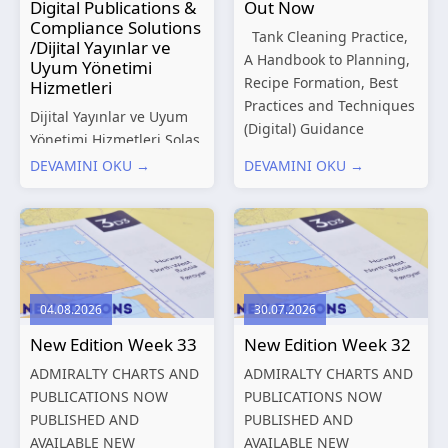
Digital Publications &
Out Now
Compliance Solutions
Tank Cleaning Practice,
/Dijital Yayınlar ve
A Handbook to Planning,
Uyum Yönetimi
Recipe Formation, Best
Hizmetleri
Practices and Techniques
Dijital Yayınlar ve Uyum
(Digital) Guidance
Yönetimi Hizmetleri Solas
Manual for Tanker
Marine, denizcilik
DEVAMINI OKU →
DEVAMINI OKU →
Structures – Consolidated
sektörünün gelişen
Edition 2027 (Digital)
düzenleyici gereklilikleri
Shipping and the
ve dijitalleşen
Environment – A Guide to
operasyonel ihtiyaçları
Environmental
doğrultusunda kapsamlı
Compliance...
Dijital Yayınlar ve Uyum
04.08.2026
30.07.2026
Yönetimi çözümleri
New Edition Week 33
New Edition Week 32
sunmaktadır.
Hizmetlerimiz; gemi
ADMIRALTY CHARTS AND
ADMIRALTY CHARTS AND
işletmecileri, armatörler,
PUBLICATIONS NOW
PUBLICATIONS NOW
teknik yönetim şirketleri
PUBLISHED AND
PUBLISHED AND
ve denizcilik...
AVAILABLE NEW
AVAILABLE NEW