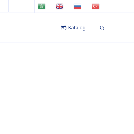
TR
AR
EN
RU
Katalog
Blog
İletişim