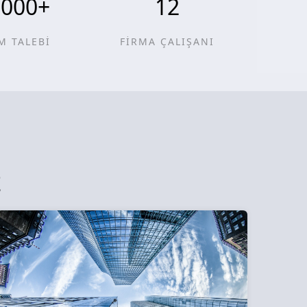
0000
+
12
M TALEBİ
FİRMA ÇALIŞANI
z