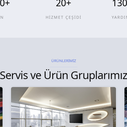
0
+
20
+
13
ÜN
HİZMET ÇEŞİDİ
YARDI
ÜRÜNLERİMİZ
Servis ve Ürün Gruplarımı