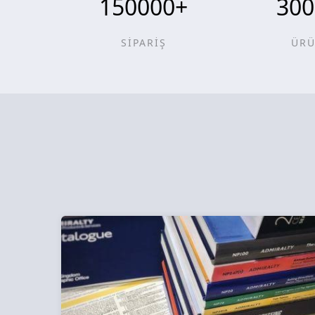
150000
+
300
SİPARİŞ
ÜR