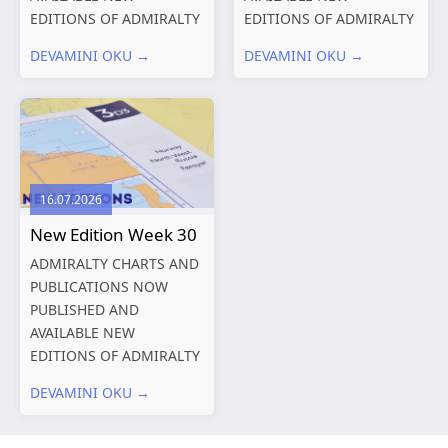
EDITIONS OF ADMIRALTY
EDITIONS OF ADMIRALTY
CHARTS AND
CHARTS AND
DEVAMINI OKU →
DEVAMINI OKU →
PUBLICATIONS New
PUBLICATIONS New
Editions of ADMIRALTY
Editions of ADMIRALTY
Charts published 06
Charts published 30 July
August 2026 Chart Title,
2026 Chart
limits and other remarks
Title, limits and other
1602 China – Chang...
remarks 127 Korea
16.07.2026
and Japan,...
New Edition Week 30
ADMIRALTY CHARTS AND
PUBLICATIONS NOW
PUBLISHED AND
AVAILABLE NEW
EDITIONS OF ADMIRALTY
CHARTS AND
DEVAMINI OKU →
PUBLICATIONS New
Editions of ADMIRALTY
Charts published 23 July