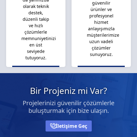
güvenilir
olarak teknik
ürünler ve
destek,
profesyonel
düzenli takip
hizmet
ve hızlı
anlayışımızla
çözümlerle
müşterilerimize
memnuniyetinizi
uzun vadeli
en üst
çözümler
seviyede
sunuyoruz.
tutuyoruz.
Bir Projeniz mi Var?
Projelerinizi güvenilir çözümlerle
buluşturmak için bize ulaşın.
İletişime Geç