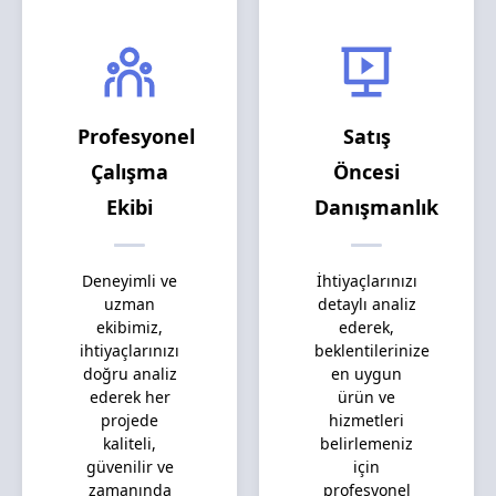
Profesyonel
Satış
Çalışma
Öncesi
Ekibi
Danışmanlık
Deneyimli ve
İhtiyaçlarınızı
uzman
detaylı analiz
ekibimiz,
ederek,
ihtiyaçlarınızı
beklentilerinize
doğru analiz
en uygun
ederek her
ürün ve
projede
hizmetleri
kaliteli,
belirlemeniz
güvenilir ve
için
zamanında
profesyonel