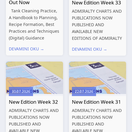
Out Now
New Edition Week 33
Tank Cleaning Practice,
ADMIRALTY CHARTS AND
A Handbook to Planning,
PUBLICATIONS NOW
Recipe Formation, Best
PUBLISHED AND
Practices and Techniques
AVAILABLE NEW
(Digital) Guidance
EDITIONS OF ADMIRALTY
Manual for Tanker
CHARTS AND
DEVAMINI OKU →
DEVAMINI OKU →
Structures – Consolidated
PUBLICATIONS New
Edition 2027 (Digital)
Editions of ADMIRALTY
Shipping and the
Charts published 13
Environment – A Guide to
August 2026 Chart
Environmental
Title, limits
Compliance...
and other remarks
30.07.2026
22.07.2026
319
International chart
New Edition Week 32
New Edition Week 31
series,...
ADMIRALTY CHARTS AND
ADMIRALTY CHARTS AND
PUBLICATIONS NOW
PUBLICATIONS NOW
PUBLISHED AND
PUBLISHED AND
AVAILABLE NEW
AVAILABLE NEW