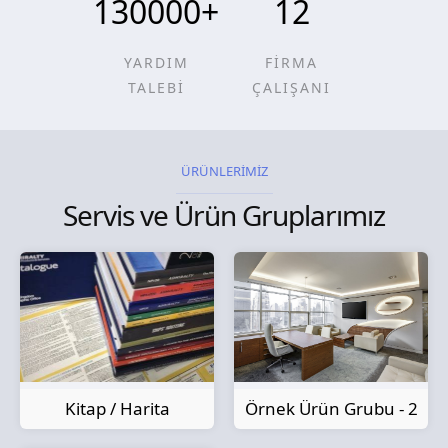
130000
+
12
YARDIM
FİRMA
TALEBİ
ÇALIŞANI
ÜRÜNLERİMİZ
Servis ve Ürün Gruplarımız
Kitap / Harita
Örnek Ürün Grubu - 2