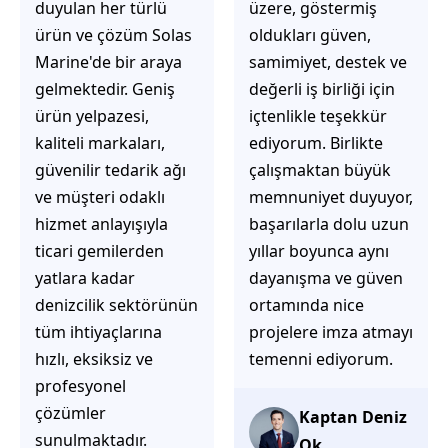
üzere, göstermiş
çözüm üretmeye
oldukları güven,
odaklı olduğunu
samimiyet, destek ve
hemen fark
değerli iş birliği için
ediyorsunuz.
içtenlikle teşekkür
İhtiyaçlarınıza hızlı ve
ediyorum. Birlikte
doğru çözümler
çalışmaktan büyük
sunmaya çalışıyorlar.
memnuniyet duyuyor,
Müşteri
başarılarla dolu uzun
memnuniyetini ön
yıllar boyunca aynı
planda tutan
dayanışma ve güven
yaklaşımları, ilgili
ortamında nice
iletişimleri ve
projelere imza atmayı
güvenilir hizmet
temenni ediyorum.
anlayışları sayesinde
tercih edilebilecek
başarılı bir ekip
Kaptan Deniz
olduklarını
Ok