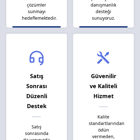
çözümler
danışmanlık
sunmayı
desteği
hedeflemektedir.
sunuyoruz.
Satış
Güvenilir
Sonrası
ve Kaliteli
Düzenli
Hizmet
Destek
Kalite
standartlarından
Satış
ödün
sonrasında
vermeden,
da yanınızda