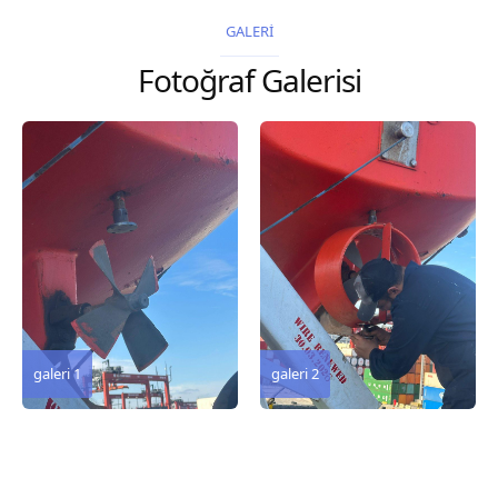
2026 Chart
GALERİ
Title, limits and other
Fotoğraf Galerisi
remarks 67 Gulf of...
galeri 3
galeri 2