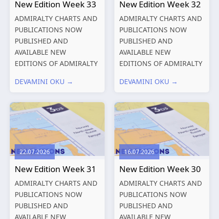
New Edition Week 33
New Edition Week 32
ADMIRALTY CHARTS AND
ADMIRALTY CHARTS AND
PUBLICATIONS NOW
PUBLICATIONS NOW
PUBLISHED AND
PUBLISHED AND
AVAILABLE NEW
AVAILABLE NEW
EDITIONS OF ADMIRALTY
EDITIONS OF ADMIRALTY
CHARTS AND
CHARTS AND
DEVAMINI OKU →
DEVAMINI OKU →
PUBLICATIONS New
PUBLICATIONS New
Editions of ADMIRALTY
Editions of ADMIRALTY
Charts published 13
Charts published 06
August 2026 Chart
August 2026 Chart Title,
Title, limits
limits and other remarks
and other remarks
1602 China – Chang...
22.07.2026
16.07.2026
319
International chart
New Edition Week 31
New Edition Week 30
series,...
ADMIRALTY CHARTS AND
ADMIRALTY CHARTS AND
PUBLICATIONS NOW
PUBLICATIONS NOW
PUBLISHED AND
PUBLISHED AND
AVAILABLE NEW
AVAILABLE NEW