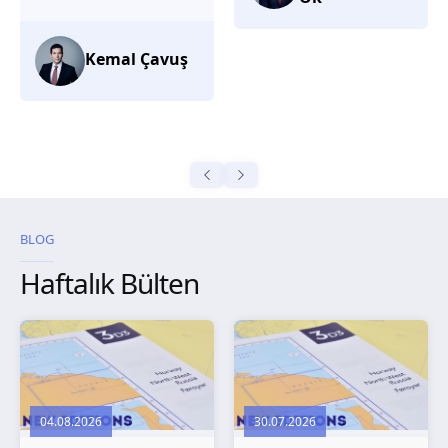
düşünüyorum.
Selma
Güroğlu
BLOG
Haftalık Bülten
04.08.2026
30.07.2026