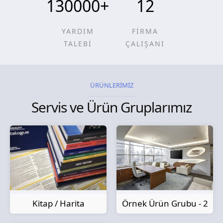
130000
+
12
YARDIM
FİRMA
TALEBİ
ÇALIŞANI
ÜRÜNLERİMİZ
Servis ve Ürün Gruplarımız
Kitap / Harita
Örnek Ürün Grubu - 2