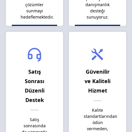
çözümler
danışmanlık
sunmayı
desteği
hedeflemektedir.
sunuyoruz.
Satış
Güvenilir
Sonrası
ve Kaliteli
Düzenli
Hizmet
Destek
Kalite
standartlarından
Satış
ödün
sonrasında
vermeden,
da yanınızda