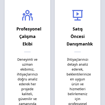
Profesyonel
Satış
Çalışma
Öncesi
Ekibi
Danışmanlık
Deneyimli ve
İhtiyaçlarınızı
uzman
detaylı analiz
ekibimiz,
ederek,
ihtiyaçlarınızı
beklentilerinize
doğru analiz
en uygun
ederek her
ürün ve
projede
hizmetleri
kaliteli,
belirlemeniz
güvenilir ve
için
zamanında
profesyonel