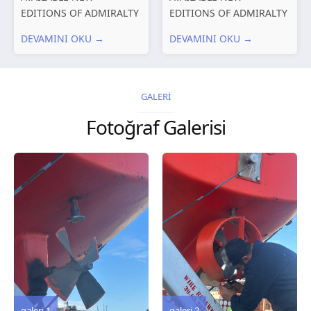
EDITIONS OF ADMIRALTY
EDITIONS OF ADMIRALTY
CHARTS AND
CHARTS AND
DEVAMINI OKU →
DEVAMINI OKU →
PUBLICATIONS New
PUBLICATIONS New
Editions of ADMIRALTY
Editions of ADMIRALTY
Charts published 30 July
Charts published 23 July
2026 Chart
2026 Chart
GALERİ
Title, limits and other
Title, limits and other
Fotoğraf Galerisi
remarks 127 Korea
remarks 67 Gulf of...
and Japan,...
galeri 3
galeri 2