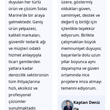
üzere, göstermiş
çözüm üretmeye
oldukları güven,
odaklı olduğunu
samimiyet, destek ve
hemen fark
değerli iş birliği için
ediyorsunuz.
içtenlikle teşekkür
İhtiyaçlarınıza hızlı ve
ediyorum. Birlikte
doğru çözümler
çalışmaktan büyük
sunmaya çalışıyorlar.
memnuniyet duyuyor,
Müşteri
başarılarla dolu uzun
memnuniyetini ön
yıllar boyunca aynı
planda tutan
dayanışma ve güven
yaklaşımları, ilgili
ortamında nice
iletişimleri ve
projelere imza atmayı
güvenilir hizmet
temenni ediyorum.
anlayışları sayesinde
tercih edilebilecek
başarılı bir ekip
Kaptan Deniz
olduklarını
Ok