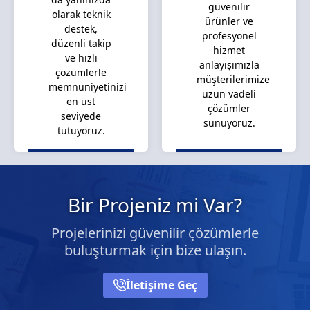
güvenilir
olarak teknik
ürünler ve
destek,
profesyonel
düzenli takip
hizmet
ve hızlı
anlayışımızla
çözümlerle
müşterilerimize
memnuniyetinizi
uzun vadeli
en üst
çözümler
seviyede
sunuyoruz.
tutuyoruz.
Bir Projeniz mi Var?
Projelerinizi güvenilir çözümlerle
buluşturmak için bize ulaşın.
İletişime Geç