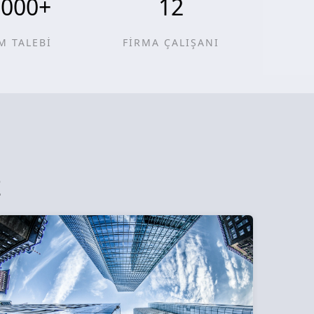
0000
+
12
M TALEBİ
FİRMA ÇALIŞANI
z