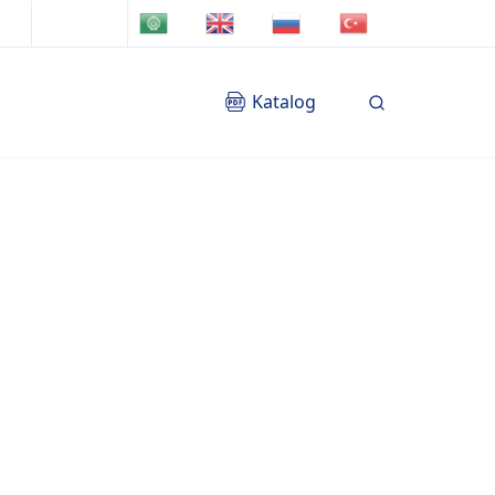
TR
AR
EN
RU
Katalog
Blog
İletişim