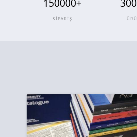
150000
+
300
SİPARİŞ
ÜR