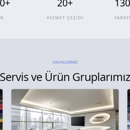
0
+
20
+
13
ÜN
HİZMET ÇEŞİDİ
YARDI
ÜRÜNLERİMİZ
Servis ve Ürün Gruplarımı