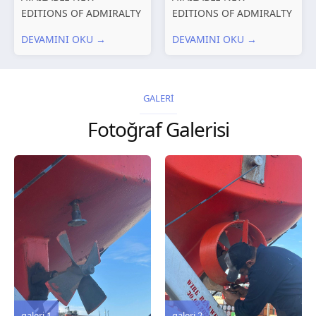
EDITIONS OF ADMIRALTY
EDITIONS OF ADMIRALTY
CHARTS AND
CHARTS AND
DEVAMINI OKU →
DEVAMINI OKU →
PUBLICATIONS New
PUBLICATIONS New
Editions of ADMIRALTY
Editions of ADMIRALTY
Charts published 30 July
Charts published 23 July
2026 Chart
2026 Chart
GALERİ
Title, limits and other
Title, limits and other
Fotoğraf Galerisi
remarks 127 Korea
remarks 67 Gulf of...
and Japan,...
galeri 3
galeri 2