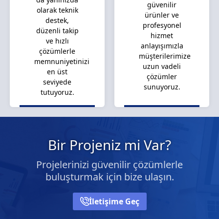
güvenilir
olarak teknik
ürünler ve
destek,
profesyonel
düzenli takip
hizmet
ve hızlı
anlayışımızla
çözümlerle
müşterilerimize
memnuniyetinizi
uzun vadeli
en üst
çözümler
seviyede
sunuyoruz.
tutuyoruz.
Bir Projeniz mi Var?
Projelerinizi güvenilir çözümlerle
buluşturmak için bize ulaşın.
İletişime Geç