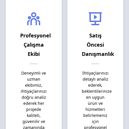
Profesyonel
Satış
Çalışma
Öncesi
Ekibi
Danışmanlık
Deneyimli ve
İhtiyaçlarınızı
uzman
detaylı analiz
ekibimiz,
ederek,
ihtiyaçlarınızı
beklentilerinize
doğru analiz
en uygun
ederek her
ürün ve
projede
hizmetleri
kaliteli,
belirlemeniz
güvenilir ve
için
zamanında
profesyonel