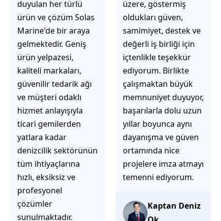
üzere, göstermiş
çözüm üretmeye
oldukları güven,
odaklı olduğunu
samimiyet, destek ve
hemen fark
değerli iş birliği için
ediyorsunuz.
içtenlikle teşekkür
İhtiyaçlarınıza hızlı ve
ediyorum. Birlikte
doğru çözümler
çalışmaktan büyük
sunmaya çalışıyorlar.
memnuniyet duyuyor,
Müşteri
başarılarla dolu uzun
memnuniyetini ön
yıllar boyunca aynı
planda tutan
dayanışma ve güven
yaklaşımları, ilgili
ortamında nice
iletişimleri ve
projelere imza atmayı
güvenilir hizmet
temenni ediyorum.
anlayışları sayesinde
tercih edilebilecek
başarılı bir ekip
Kaptan Deniz
olduklarını
Ok