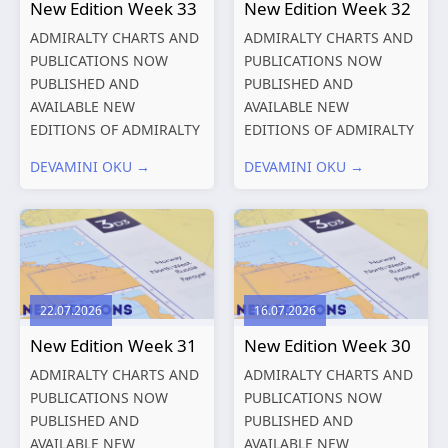
New Edition Week 33
New Edition Week 32
ADMIRALTY CHARTS AND
ADMIRALTY CHARTS AND
PUBLICATIONS NOW
PUBLICATIONS NOW
PUBLISHED AND
PUBLISHED AND
AVAILABLE NEW
AVAILABLE NEW
EDITIONS OF ADMIRALTY
EDITIONS OF ADMIRALTY
CHARTS AND
CHARTS AND
DEVAMINI OKU →
DEVAMINI OKU →
PUBLICATIONS New
PUBLICATIONS New
Editions of ADMIRALTY
Editions of ADMIRALTY
Charts published 13
Charts published 06
August 2026 Chart
August 2026 Chart Title,
Title, limits
limits and other remarks
and other remarks
1602 China – Chang...
22.07.2026
16.07.2026
319
International chart
New Edition Week 31
New Edition Week 30
series,...
ADMIRALTY CHARTS AND
ADMIRALTY CHARTS AND
PUBLICATIONS NOW
PUBLICATIONS NOW
PUBLISHED AND
PUBLISHED AND
AVAILABLE NEW
AVAILABLE NEW