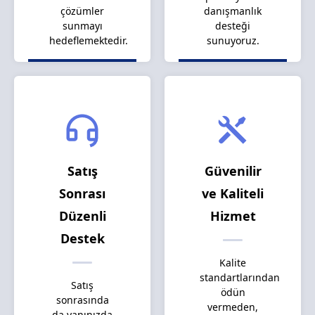
çözümler
danışmanlık
sunmayı
desteği
hedeflemektedir.
sunuyoruz.
Satış
Güvenilir
Sonrası
ve Kaliteli
Düzenli
Hizmet
Destek
Kalite
standartlarından
Satış
ödün
sonrasında
vermeden,
da yanınızda