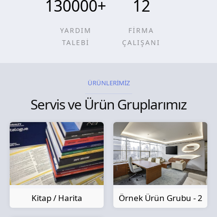
130000
+
12
YARDIM
FİRMA
TALEBİ
ÇALIŞANI
ÜRÜNLERİMİZ
Servis ve Ürün Gruplarımız
Kitap / Harita
Örnek Ürün Grubu - 2