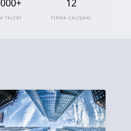
0000
+
12
M TALEBİ
FİRMA ÇALIŞANI
z