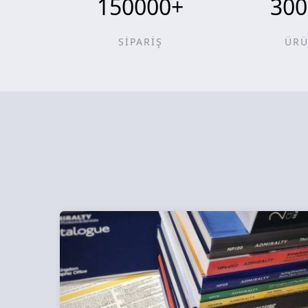
150000
+
300
SİPARİŞ
ÜR