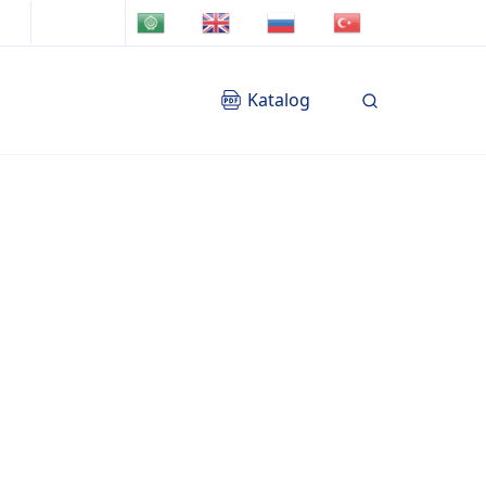
TR
AR
EN
RU
Katalog
Blog
İletişim