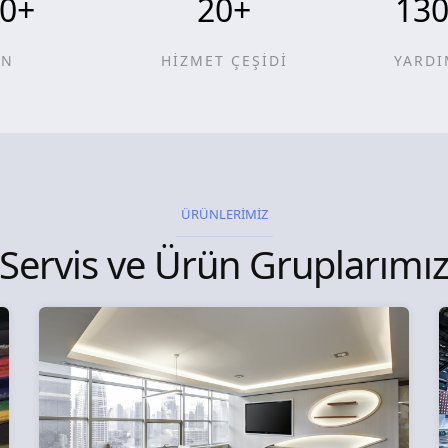
0
+
20
+
13
ÜN
HİZMET ÇEŞİDİ
YARDI
ÜRÜNLERİMİZ
Servis ve Ürün Gruplarımı