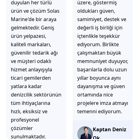
üzere, göstermiş
çözüm üretmeye
oldukları güven,
odaklı olduğunu
samimiyet, destek ve
hemen fark
değerli iş birliği için
ediyorsunuz.
içtenlikle teşekkür
İhtiyaçlarınıza hızlı ve
ediyorum. Birlikte
doğru çözümler
çalışmaktan büyük
sunmaya çalışıyorlar.
memnuniyet duyuyor,
Müşteri
başarılarla dolu uzun
memnuniyetini ön
yıllar boyunca aynı
planda tutan
dayanışma ve güven
yaklaşımları, ilgili
ortamında nice
iletişimleri ve
projelere imza atmayı
güvenilir hizmet
temenni ediyorum.
anlayışları sayesinde
tercih edilebilecek
başarılı bir ekip
Kaptan Deniz
olduklarını
Ok