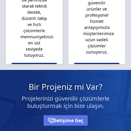
güvenilir
olarak teknik
ürünler ve
destek,
profesyonel
düzenli takip
hizmet
ve hızlı
anlayışımızla
çözümlerle
müşterilerimize
memnuniyetinizi
uzun vadeli
en üst
çözümler
seviyede
sunuyoruz.
tutuyoruz.
Bir Projeniz mi Var?
Projelerinizi güvenilir çözümlerle
buluşturmak için bize ulaşın.
İletişime Geç