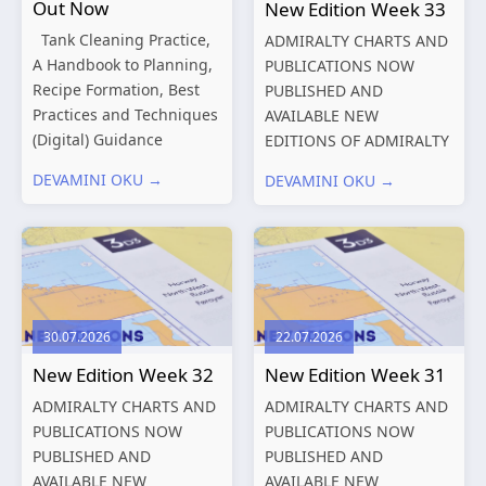
Out Now
New Edition Week 33
Tank Cleaning Practice,
ADMIRALTY CHARTS AND
A Handbook to Planning,
PUBLICATIONS NOW
Recipe Formation, Best
PUBLISHED AND
Practices and Techniques
AVAILABLE NEW
(Digital) Guidance
EDITIONS OF ADMIRALTY
Manual for Tanker
CHARTS AND
DEVAMINI OKU →
DEVAMINI OKU →
Structures – Consolidated
PUBLICATIONS New
Edition 2027 (Digital)
Editions of ADMIRALTY
Shipping and the
Charts published 13
Environment – A Guide to
August 2026 Chart
Environmental
Title, limits
Compliance...
and other remarks
30.07.2026
22.07.2026
319
International chart
New Edition Week 32
New Edition Week 31
series,...
ADMIRALTY CHARTS AND
ADMIRALTY CHARTS AND
PUBLICATIONS NOW
PUBLICATIONS NOW
PUBLISHED AND
PUBLISHED AND
AVAILABLE NEW
AVAILABLE NEW