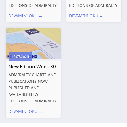
EDITIONS OF ADMIRALTY
EDITIONS OF ADMIRALTY
CHARTS AND
CHARTS AND
DEVAMINI OKU →
DEVAMINI OKU →
PUBLICATIONS New
PUBLICATIONS New
Editions of ADMIRALTY
Editions of ADMIRALTY
Charts published 06
Charts published 30 July
August 2026 Chart Title,
2026 Chart
limits and other remarks
Title, limits and other
1602 China – Chang...
remarks 127 Korea
16.07.2026
and Japan,...
New Edition Week 30
ADMIRALTY CHARTS AND
PUBLICATIONS NOW
PUBLISHED AND
AVAILABLE NEW
EDITIONS OF ADMIRALTY
CHARTS AND
DEVAMINI OKU →
PUBLICATIONS New
Editions of ADMIRALTY
Charts published 23 July