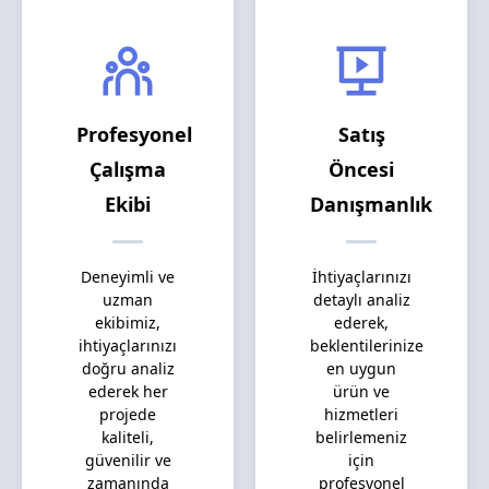
Profesyonel
Satış
Çalışma
Öncesi
Ekibi
Danışmanlık
Deneyimli ve
İhtiyaçlarınızı
uzman
detaylı analiz
ekibimiz,
ederek,
ihtiyaçlarınızı
beklentilerinize
doğru analiz
en uygun
ederek her
ürün ve
projede
hizmetleri
kaliteli,
belirlemeniz
güvenilir ve
için
zamanında
profesyonel