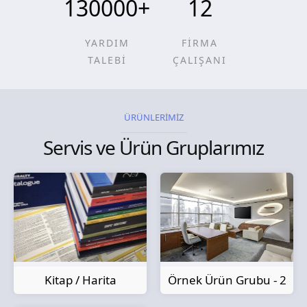
130000
+
12
YARDIM
FİRMA
TALEBİ
ÇALIŞANI
ÜRÜNLERİMİZ
Servis ve Ürün Gruplarımız
Kitap / Harita
Örnek Ürün Grubu - 2