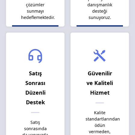
çözümler
danışmanlık
sunmayı
desteği
hedeflemektedir.
sunuyoruz.
Satış
Güvenilir
Sonrası
ve Kaliteli
Düzenli
Hizmet
Destek
Kalite
standartlarından
Satış
ödün
sonrasında
vermeden,
da yanınızda