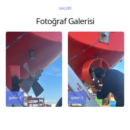
2026 Chart
GALERİ
Title, limits and other
Fotoğraf Galerisi
remarks 67 Gulf of...
galeri 3
galeri 2