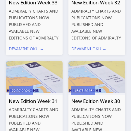
New Edition Week 33
New Edition Week 32
ADMIRALTY CHARTS AND
ADMIRALTY CHARTS AND
PUBLICATIONS NOW
PUBLICATIONS NOW
PUBLISHED AND
PUBLISHED AND
AVAILABLE NEW
AVAILABLE NEW
EDITIONS OF ADMIRALTY
EDITIONS OF ADMIRALTY
CHARTS AND
CHARTS AND
DEVAMINI OKU →
DEVAMINI OKU →
PUBLICATIONS New
PUBLICATIONS New
Editions of ADMIRALTY
Editions of ADMIRALTY
Charts published 13
Charts published 06
August 2026 Chart
August 2026 Chart Title,
Title, limits
limits and other remarks
and other remarks
1602 China – Chang...
22.07.2026
16.07.2026
319
International chart
New Edition Week 31
New Edition Week 30
series,...
ADMIRALTY CHARTS AND
ADMIRALTY CHARTS AND
PUBLICATIONS NOW
PUBLICATIONS NOW
PUBLISHED AND
PUBLISHED AND
AVAILABLE NEW
AVAILABLE NEW