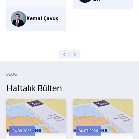
düşünüyorum.
Selma
Güroğlu
BLOG
Haftalık Bülten
04.08.2026
30.07.2026