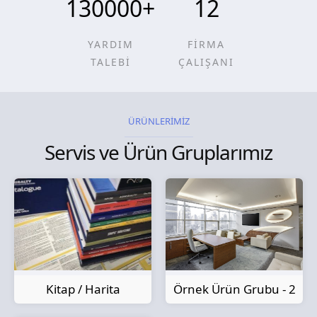
130000
+
12
YARDIM
FİRMA
TALEBİ
ÇALIŞANI
ÜRÜNLERİMİZ
Servis ve Ürün Gruplarımız
Kitap / Harita
Örnek Ürün Grubu - 2