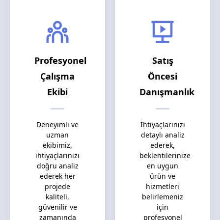
Profesyonel
Satış
Çalışma
Öncesi
Ekibi
Danışmanlık
Deneyimli ve
İhtiyaçlarınızı
uzman
detaylı analiz
ekibimiz,
ederek,
ihtiyaçlarınızı
beklentilerinize
doğru analiz
en uygun
ederek her
ürün ve
projede
hizmetleri
kaliteli,
belirlemeniz
güvenilir ve
için
zamanında
profesyonel