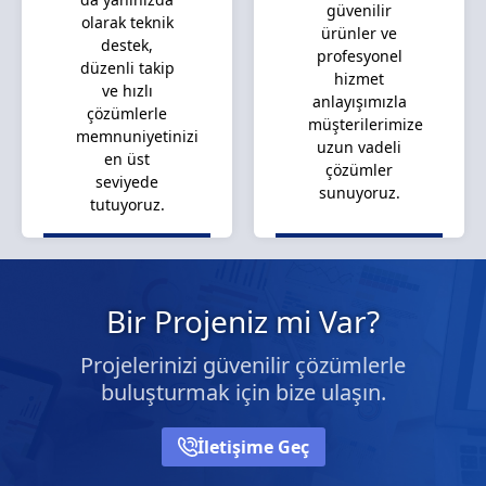
güvenilir
olarak teknik
ürünler ve
destek,
profesyonel
düzenli takip
hizmet
ve hızlı
anlayışımızla
çözümlerle
müşterilerimize
memnuniyetinizi
uzun vadeli
en üst
çözümler
seviyede
sunuyoruz.
tutuyoruz.
Bir Projeniz mi Var?
Projelerinizi güvenilir çözümlerle
buluşturmak için bize ulaşın.
İletişime Geç