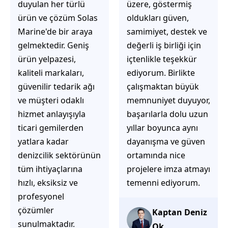
üzere, göstermiş
çözüm üretmeye
oldukları güven,
odaklı olduğunu
samimiyet, destek ve
hemen fark
değerli iş birliği için
ediyorsunuz.
içtenlikle teşekkür
İhtiyaçlarınıza hızlı ve
ediyorum. Birlikte
doğru çözümler
çalışmaktan büyük
sunmaya çalışıyorlar.
memnuniyet duyuyor,
Müşteri
başarılarla dolu uzun
memnuniyetini ön
yıllar boyunca aynı
planda tutan
dayanışma ve güven
yaklaşımları, ilgili
ortamında nice
iletişimleri ve
projelere imza atmayı
güvenilir hizmet
temenni ediyorum.
anlayışları sayesinde
tercih edilebilecek
başarılı bir ekip
Kaptan Deniz
olduklarını
Ok