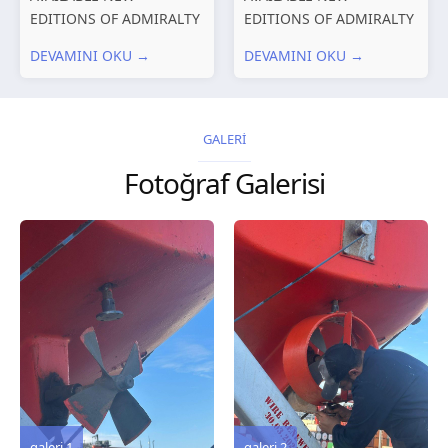
EDITIONS OF ADMIRALTY
EDITIONS OF ADMIRALTY
CHARTS AND
CHARTS AND
DEVAMINI OKU →
DEVAMINI OKU →
PUBLICATIONS New
PUBLICATIONS New
Editions of ADMIRALTY
Editions of ADMIRALTY
Charts published 30 July
Charts published 23 July
2026 Chart
2026 Chart
GALERİ
Title, limits and other
Title, limits and other
Fotoğraf Galerisi
remarks 127 Korea
remarks 67 Gulf of...
and Japan,...
galeri 3
galeri 2