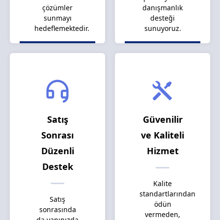
çözümler
danışmanlık
sunmayı
desteği
hedeflemektedir.
sunuyoruz.
Satış
Güvenilir
Sonrası
ve Kaliteli
Düzenli
Hizmet
Destek
Kalite
standartlarından
Satış
ödün
sonrasında
vermeden,
da yanınızda