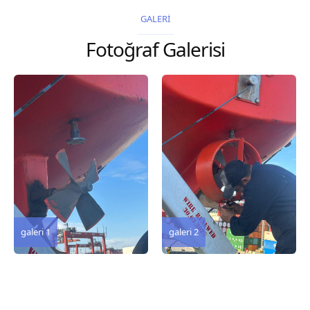
2026 Chart
2026 Chart
GALERİ
Title, limits and other
Title, limits and other
Fotoğraf Galerisi
remarks 127 Korea
remarks 67 Gulf of...
and Japan,...
galeri 3
galeri 2