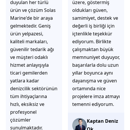
üzere, göstermiş
çözüm üretmeye
oldukları güven,
odaklı olduğunu
samimiyet, destek ve
hemen fark
değerli iş birliği için
ediyorsunuz.
içtenlikle teşekkür
İhtiyaçlarınıza hızlı ve
ediyorum. Birlikte
doğru çözümler
çalışmaktan büyük
sunmaya çalışıyorlar.
memnuniyet duyuyor,
Müşteri
başarılarla dolu uzun
memnuniyetini ön
yıllar boyunca aynı
planda tutan
dayanışma ve güven
yaklaşımları, ilgili
ortamında nice
iletişimleri ve
projelere imza atmayı
güvenilir hizmet
temenni ediyorum.
anlayışları sayesinde
tercih edilebilecek
başarılı bir ekip
Kaptan Deniz
olduklarını
Ok