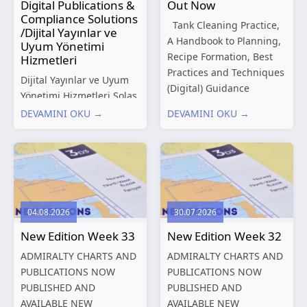
Digital Publications &
Out Now
Compliance Solutions
Tank Cleaning Practice,
/Dijital Yayınlar ve
A Handbook to Planning,
Uyum Yönetimi
Recipe Formation, Best
Hizmetleri
Practices and Techniques
Dijital Yayınlar ve Uyum
(Digital) Guidance
Yönetimi Hizmetleri Solas
Manual for Tanker
Marine, denizcilik
DEVAMINI OKU →
DEVAMINI OKU →
Structures – Consolidated
sektörünün gelişen
Edition 2027 (Digital)
düzenleyici gereklilikleri
Shipping and the
ve dijitalleşen
Environment – A Guide to
operasyonel ihtiyaçları
Environmental
doğrultusunda kapsamlı
Compliance...
Dijital Yayınlar ve Uyum
04.08.2026
30.07.2026
Yönetimi çözümleri
New Edition Week 33
New Edition Week 32
sunmaktadır.
Hizmetlerimiz; gemi
ADMIRALTY CHARTS AND
ADMIRALTY CHARTS AND
işletmecileri, armatörler,
PUBLICATIONS NOW
PUBLICATIONS NOW
teknik yönetim şirketleri
PUBLISHED AND
PUBLISHED AND
ve denizcilik...
AVAILABLE NEW
AVAILABLE NEW