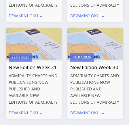
EDITIONS OF ADMIRALTY
EDITIONS OF ADMIRALTY
CHARTS AND
CHARTS AND
DEVAMINI OKU →
DEVAMINI OKU →
PUBLICATIONS New
PUBLICATIONS New
Editions of ADMIRALTY
Editions of ADMIRALTY
Charts published 13
Charts published 06
August 2026 Chart
August 2026 Chart Title,
Title, limits
limits and other remarks
and other remarks
1602 China – Chang...
22.07.2026
16.07.2026
319
International chart
New Edition Week 31
New Edition Week 30
series,...
ADMIRALTY CHARTS AND
ADMIRALTY CHARTS AND
PUBLICATIONS NOW
PUBLICATIONS NOW
PUBLISHED AND
PUBLISHED AND
AVAILABLE NEW
AVAILABLE NEW
EDITIONS OF ADMIRALTY
EDITIONS OF ADMIRALTY
CHARTS AND
CHARTS AND
DEVAMINI OKU →
DEVAMINI OKU →
PUBLICATIONS New
PUBLICATIONS New
Editions of ADMIRALTY
Editions of ADMIRALTY
Charts published 30 July
Charts published 23 July