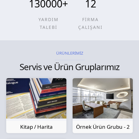
130000
+
12
YARDIM
FİRMA
TALEBİ
ÇALIŞANI
ÜRÜNLERİMİZ
Servis ve Ürün Gruplarımız
Kitap / Harita
Örnek Ürün Grubu - 2