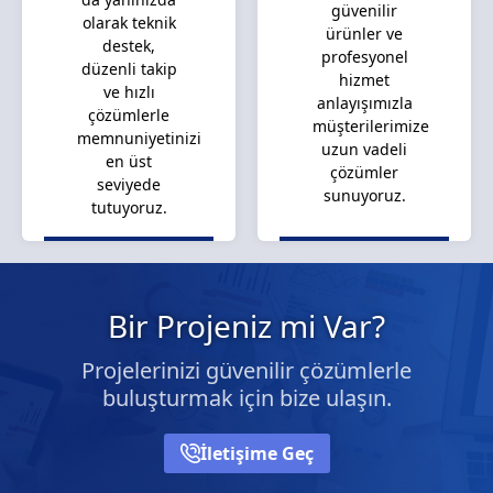
güvenilir
olarak teknik
ürünler ve
destek,
profesyonel
düzenli takip
hizmet
ve hızlı
anlayışımızla
çözümlerle
müşterilerimize
memnuniyetinizi
uzun vadeli
en üst
çözümler
seviyede
sunuyoruz.
tutuyoruz.
Bir Projeniz mi Var?
Projelerinizi güvenilir çözümlerle
buluşturmak için bize ulaşın.
İletişime Geç