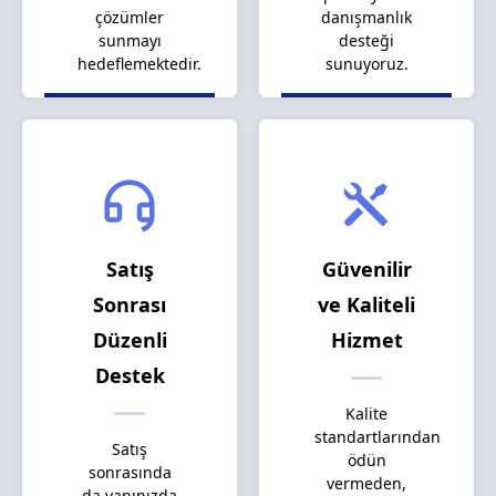
çözümler
danışmanlık
sunmayı
desteği
hedeflemektedir.
sunuyoruz.
Satış
Güvenilir
Sonrası
ve Kaliteli
Düzenli
Hizmet
Destek
Kalite
standartlarından
Satış
ödün
sonrasında
vermeden,
da yanınızda