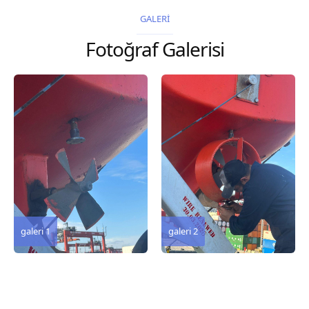
2026 Chart
2026 Chart
GALERİ
Title, limits and other
Title, limits and other
Fotoğraf Galerisi
remarks 127 Korea
remarks 67 Gulf of...
and Japan,...
galeri 3
galeri 2