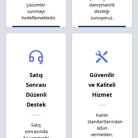
çözümler
danışmanlık
sunmayı
desteği
hedeflemektedir.
sunuyoruz.
Satış
Güvenilir
Sonrası
ve Kaliteli
Düzenli
Hizmet
Destek
Kalite
standartlarından
Satış
ödün
sonrasında
vermeden,
da yanınızda