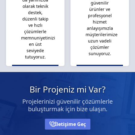
güvenilir
olarak teknik
ürünler ve
destek,
profesyonel
düzenli takip
hizmet
ve hızlı
anlayışımızla
çözümlerle
müşterilerimize
memnuniyetinizi
uzun vadeli
en üst
çözümler
seviyede
sunuyoruz.
tutuyoruz.
Bir Projeniz mi Var?
Projelerinizi güvenilir çözümlerle
buluşturmak için bize ulaşın.
İletişime Geç