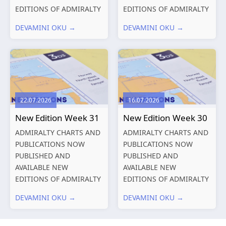
EDITIONS OF ADMIRALTY
EDITIONS OF ADMIRALTY
CHARTS AND
CHARTS AND
DEVAMINI OKU →
DEVAMINI OKU →
PUBLICATIONS New
PUBLICATIONS New
Editions of ADMIRALTY
Editions of ADMIRALTY
Charts published 13
Charts published 06
August 2026 Chart
August 2026 Chart Title,
Title, limits
limits and other remarks
and other remarks
1602 China – Chang...
22.07.2026
16.07.2026
319
International chart
New Edition Week 31
New Edition Week 30
series,...
ADMIRALTY CHARTS AND
ADMIRALTY CHARTS AND
PUBLICATIONS NOW
PUBLICATIONS NOW
PUBLISHED AND
PUBLISHED AND
AVAILABLE NEW
AVAILABLE NEW
EDITIONS OF ADMIRALTY
EDITIONS OF ADMIRALTY
CHARTS AND
CHARTS AND
DEVAMINI OKU →
DEVAMINI OKU →
PUBLICATIONS New
PUBLICATIONS New
Editions of ADMIRALTY
Editions of ADMIRALTY
Charts published 30 July
Charts published 23 July