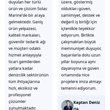
üzere, göstermiş
çözüm üretmeye
oldukları güven,
odaklı olduğunu
samimiyet, destek ve
hemen fark
değerli iş birliği için
ediyorsunuz.
içtenlikle teşekkür
İhtiyaçlarınıza hızlı ve
ediyorum. Birlikte
doğru çözümler
çalışmaktan büyük
sunmaya çalışıyorlar.
memnuniyet duyuyor,
Müşteri
başarılarla dolu uzun
memnuniyetini ön
yıllar boyunca aynı
planda tutan
dayanışma ve güven
yaklaşımları, ilgili
ortamında nice
iletişimleri ve
projelere imza atmayı
güvenilir hizmet
temenni ediyorum.
anlayışları sayesinde
tercih edilebilecek
başarılı bir ekip
Kaptan Deniz
olduklarını
Ok