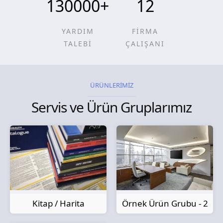
130000
+
12
YARDIM
FİRMA
TALEBİ
ÇALIŞANI
ÜRÜNLERİMİZ
Servis ve Ürün Gruplarımız
Kitap / Harita
Örnek Ürün Grubu - 2