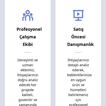
Profesyonel
Satış
Çalışma
Öncesi
Ekibi
Danışmanlık
Deneyimli ve
İhtiyaçlarınızı
uzman
detaylı analiz
ekibimiz,
ederek,
ihtiyaçlarınızı
beklentilerinize
doğru analiz
en uygun
ederek her
ürün ve
projede
hizmetleri
kaliteli,
belirlemeniz
güvenilir ve
için
zamanında
profesyonel