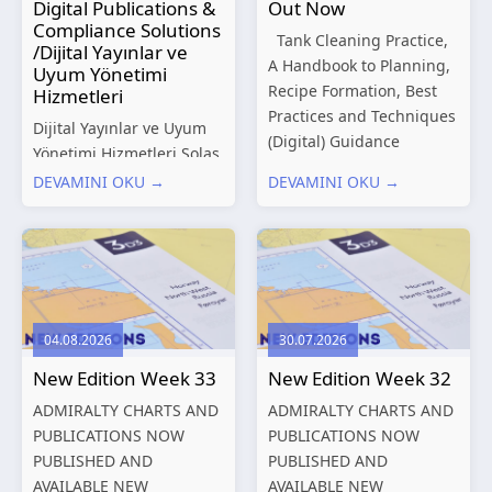
Digital Publications &
Out Now
Compliance Solutions
Tank Cleaning Practice,
/Dijital Yayınlar ve
A Handbook to Planning,
Uyum Yönetimi
Recipe Formation, Best
Hizmetleri
Practices and Techniques
Dijital Yayınlar ve Uyum
(Digital) Guidance
Yönetimi Hizmetleri Solas
Manual for Tanker
Marine, denizcilik
DEVAMINI OKU →
DEVAMINI OKU →
Structures – Consolidated
sektörünün gelişen
Edition 2027 (Digital)
düzenleyici gereklilikleri
Shipping and the
ve dijitalleşen
Environment – A Guide to
operasyonel ihtiyaçları
Environmental
doğrultusunda kapsamlı
Compliance...
Dijital Yayınlar ve Uyum
04.08.2026
30.07.2026
Yönetimi çözümleri
New Edition Week 33
New Edition Week 32
sunmaktadır.
Hizmetlerimiz; gemi
ADMIRALTY CHARTS AND
ADMIRALTY CHARTS AND
işletmecileri, armatörler,
PUBLICATIONS NOW
PUBLICATIONS NOW
teknik yönetim şirketleri
PUBLISHED AND
PUBLISHED AND
ve denizcilik...
AVAILABLE NEW
AVAILABLE NEW