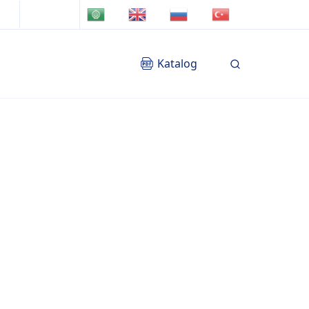
TR
AR
EN
RU
Katalog
Blog
İletişim