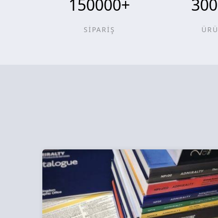
150000
+
300
SİPARİŞ
ÜR