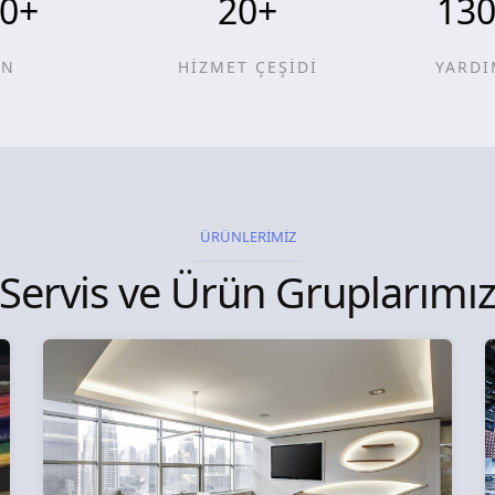
0
+
20
+
13
ÜN
HİZMET ÇEŞİDİ
YARDI
ÜRÜNLERİMİZ
Servis ve Ürün Gruplarımı