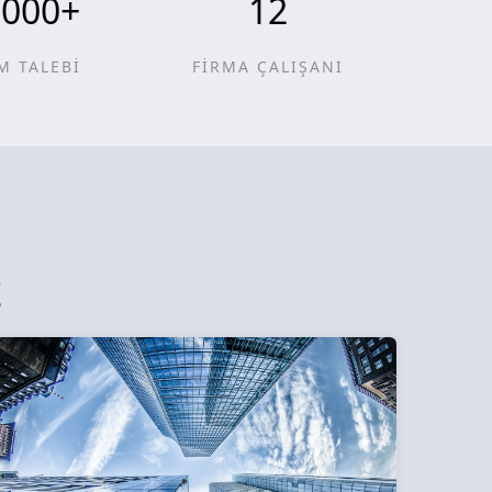
0000
+
12
M TALEBİ
FİRMA ÇALIŞANI
z