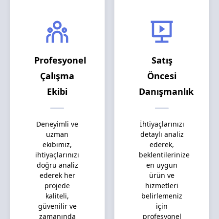
Profesyonel
Satış
Çalışma
Öncesi
Ekibi
Danışmanlık
Deneyimli ve
İhtiyaçlarınızı
uzman
detaylı analiz
ekibimiz,
ederek,
ihtiyaçlarınızı
beklentilerinize
doğru analiz
en uygun
ederek her
ürün ve
projede
hizmetleri
kaliteli,
belirlemeniz
güvenilir ve
için
zamanında
profesyonel