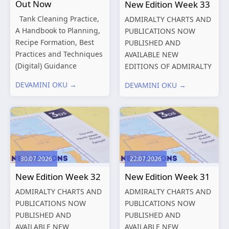
Out Now
New Edition Week 33
Tank Cleaning Practice,
ADMIRALTY CHARTS AND
A Handbook to Planning,
PUBLICATIONS NOW
Recipe Formation, Best
PUBLISHED AND
Practices and Techniques
AVAILABLE NEW
(Digital) Guidance
EDITIONS OF ADMIRALTY
Manual for Tanker
CHARTS AND
DEVAMINI OKU →
DEVAMINI OKU →
Structures – Consolidated
PUBLICATIONS New
Edition 2027 (Digital)
Editions of ADMIRALTY
Shipping and the
Charts published 13
Environment – A Guide to
August 2026 Chart
Environmental
Title, limits
Compliance...
and other remarks
30.07.2026
22.07.2026
319
International chart
New Edition Week 32
New Edition Week 31
series,...
ADMIRALTY CHARTS AND
ADMIRALTY CHARTS AND
PUBLICATIONS NOW
PUBLICATIONS NOW
PUBLISHED AND
PUBLISHED AND
AVAILABLE NEW
AVAILABLE NEW