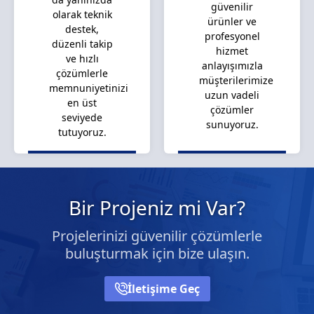
güvenilir
olarak teknik
ürünler ve
destek,
profesyonel
düzenli takip
hizmet
ve hızlı
anlayışımızla
çözümlerle
müşterilerimize
memnuniyetinizi
uzun vadeli
en üst
çözümler
seviyede
sunuyoruz.
tutuyoruz.
Bir Projeniz mi Var?
Projelerinizi güvenilir çözümlerle
buluşturmak için bize ulaşın.
İletişime Geç