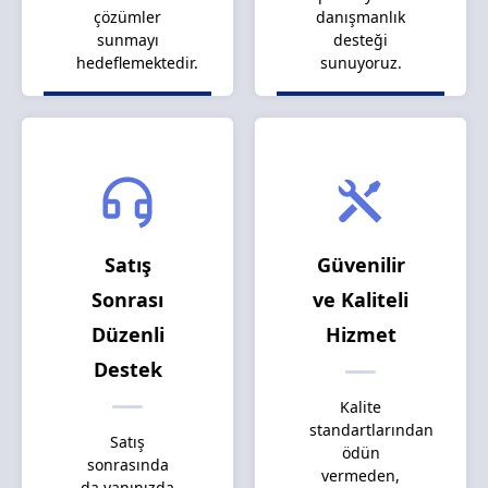
çözümler
danışmanlık
sunmayı
desteği
hedeflemektedir.
sunuyoruz.
Satış
Güvenilir
Sonrası
ve Kaliteli
Düzenli
Hizmet
Destek
Kalite
standartlarından
Satış
ödün
sonrasında
vermeden,
da yanınızda