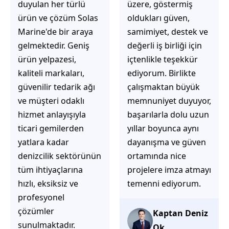
üzere, göstermiş
çözüm üretmeye
oldukları güven,
odaklı olduğunu
samimiyet, destek ve
hemen fark
değerli iş birliği için
ediyorsunuz.
içtenlikle teşekkür
İhtiyaçlarınıza hızlı ve
ediyorum. Birlikte
doğru çözümler
çalışmaktan büyük
sunmaya çalışıyorlar.
memnuniyet duyuyor,
Müşteri
başarılarla dolu uzun
memnuniyetini ön
yıllar boyunca aynı
planda tutan
dayanışma ve güven
yaklaşımları, ilgili
ortamında nice
iletişimleri ve
projelere imza atmayı
güvenilir hizmet
temenni ediyorum.
anlayışları sayesinde
tercih edilebilecek
başarılı bir ekip
Kaptan Deniz
olduklarını
Ok