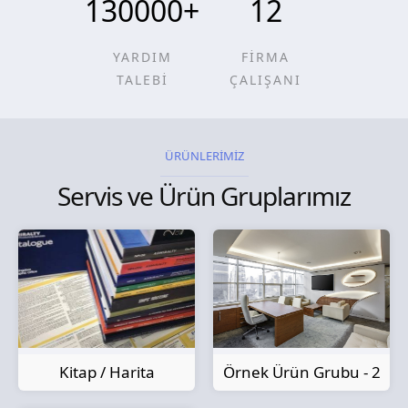
130000
+
12
YARDIM
FİRMA
TALEBİ
ÇALIŞANI
ÜRÜNLERİMİZ
Servis ve Ürün Gruplarımız
Kitap / Harita
Örnek Ürün Grubu - 2