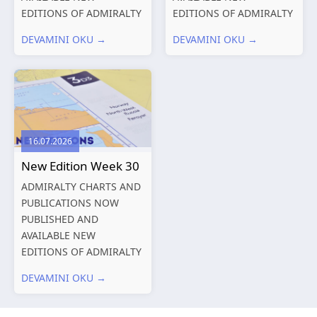
EDITIONS OF ADMIRALTY
EDITIONS OF ADMIRALTY
CHARTS AND
CHARTS AND
DEVAMINI OKU →
DEVAMINI OKU →
PUBLICATIONS New
PUBLICATIONS New
Editions of ADMIRALTY
Editions of ADMIRALTY
Charts published 06
Charts published 30 July
August 2026 Chart Title,
2026 Chart
limits and other remarks
Title, limits and other
1602 China – Chang...
remarks 127 Korea
16.07.2026
and Japan,...
New Edition Week 30
ADMIRALTY CHARTS AND
PUBLICATIONS NOW
PUBLISHED AND
AVAILABLE NEW
EDITIONS OF ADMIRALTY
CHARTS AND
DEVAMINI OKU →
PUBLICATIONS New
Editions of ADMIRALTY
Charts published 23 July