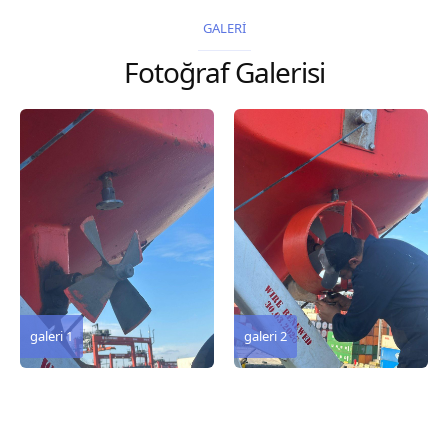
2026 Chart
GALERİ
Title, limits and other
Fotoğraf Galerisi
remarks 67 Gulf of...
galeri 3
galeri 2