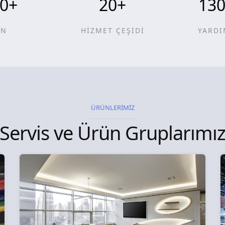
0
+
20
+
13
ÜN
HİZMET ÇEŞİDİ
YARDI
ÜRÜNLERİMİZ
Servis ve Ürün Gruplarımı