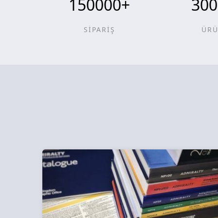
150000
+
300
SİPARİŞ
ÜR