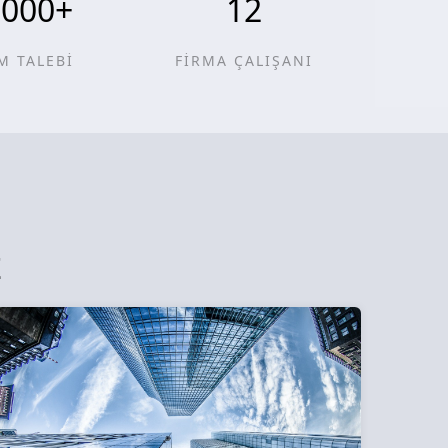
0000
+
12
M TALEBİ
FİRMA ÇALIŞANI
z