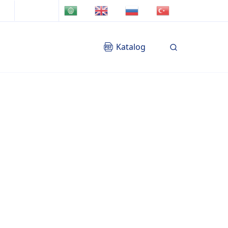
TR
AR
EN
RU
Katalog
Blog
İletişim