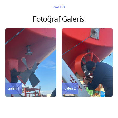
2026 Chart
2026 Chart
GALERİ
Title, limits and other
Title, limits and other
Fotoğraf Galerisi
remarks 127 Korea
remarks 67 Gulf of...
and Japan,...
galeri 3
galeri 2