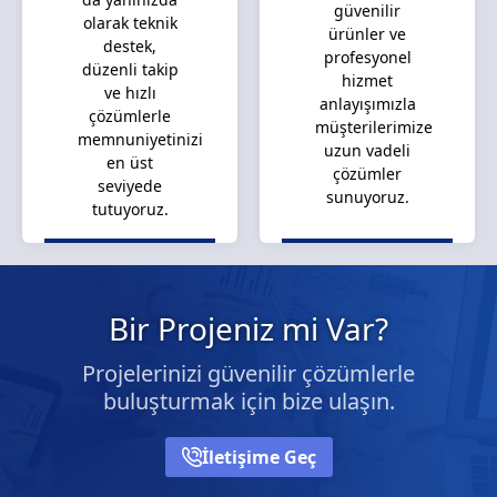
güvenilir
olarak teknik
ürünler ve
destek,
profesyonel
düzenli takip
hizmet
ve hızlı
anlayışımızla
çözümlerle
müşterilerimize
memnuniyetinizi
uzun vadeli
en üst
çözümler
seviyede
sunuyoruz.
tutuyoruz.
Bir Projeniz mi Var?
Projelerinizi güvenilir çözümlerle
buluşturmak için bize ulaşın.
İletişime Geç