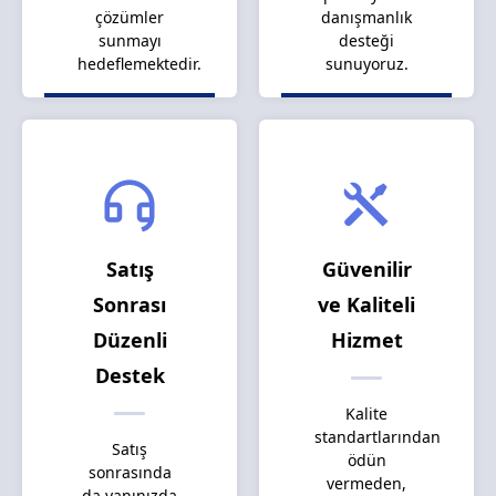
çözümler
danışmanlık
sunmayı
desteği
hedeflemektedir.
sunuyoruz.
Satış
Güvenilir
Sonrası
ve Kaliteli
Düzenli
Hizmet
Destek
Kalite
standartlarından
Satış
ödün
sonrasında
vermeden,
da yanınızda