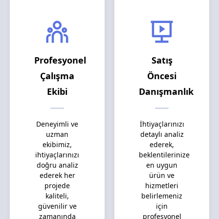
Profesyonel
Satış
Çalışma
Öncesi
Ekibi
Danışmanlık
Deneyimli ve
İhtiyaçlarınızı
uzman
detaylı analiz
ekibimiz,
ederek,
ihtiyaçlarınızı
beklentilerinize
doğru analiz
en uygun
ederek her
ürün ve
projede
hizmetleri
kaliteli,
belirlemeniz
güvenilir ve
için
zamanında
profesyonel