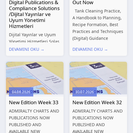
Digital Publications &
Out Now
Compliance Solutions
Tank Cleaning Practice,
/Dijital Yayınlar ve
A Handbook to Planning,
Uyum Yönetimi
Recipe Formation, Best
Hizmetleri
Practices and Techniques
Dijital Yayınlar ve Uyum
(Digital) Guidance
Yönetimi Hizmetleri Solas
Manual for Tanker
Marine, denizcilik
DEVAMINI OKU →
DEVAMINI OKU →
Structures – Consolidated
sektörünün gelişen
Edition 2027 (Digital)
düzenleyici gereklilikleri
Shipping and the
ve dijitalleşen
Environment – A Guide to
operasyonel ihtiyaçları
Environmental
doğrultusunda kapsamlı
Compliance...
Dijital Yayınlar ve Uyum
04.08.2026
30.07.2026
Yönetimi çözümleri
New Edition Week 33
New Edition Week 32
sunmaktadır.
Hizmetlerimiz; gemi
ADMIRALTY CHARTS AND
ADMIRALTY CHARTS AND
işletmecileri, armatörler,
PUBLICATIONS NOW
PUBLICATIONS NOW
teknik yönetim şirketleri
PUBLISHED AND
PUBLISHED AND
ve denizcilik...
AVAILABLE NEW
AVAILABLE NEW