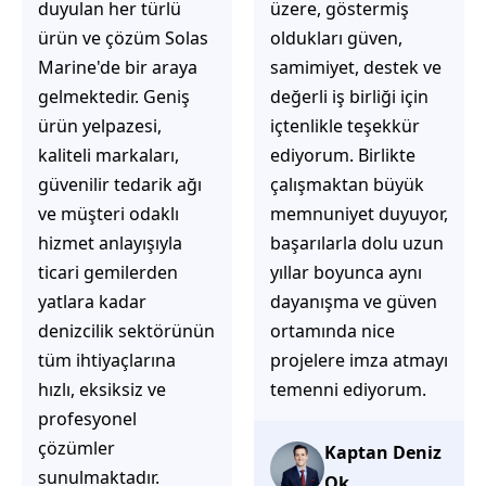
üzere, göstermiş
çözüm üretmeye
oldukları güven,
odaklı olduğunu
samimiyet, destek ve
hemen fark
değerli iş birliği için
ediyorsunuz.
içtenlikle teşekkür
İhtiyaçlarınıza hızlı ve
ediyorum. Birlikte
doğru çözümler
çalışmaktan büyük
sunmaya çalışıyorlar.
memnuniyet duyuyor,
Müşteri
başarılarla dolu uzun
memnuniyetini ön
yıllar boyunca aynı
planda tutan
dayanışma ve güven
yaklaşımları, ilgili
ortamında nice
iletişimleri ve
projelere imza atmayı
güvenilir hizmet
temenni ediyorum.
anlayışları sayesinde
tercih edilebilecek
başarılı bir ekip
Kaptan Deniz
olduklarını
Ok