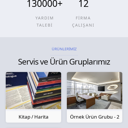
130000
+
12
YARDIM
FİRMA
TALEBİ
ÇALIŞANI
ÜRÜNLERİMİZ
Servis ve Ürün Gruplarımız
Kitap / Harita
Örnek Ürün Grubu - 2