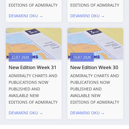
EDITIONS OF ADMIRALTY
EDITIONS OF ADMIRALTY
CHARTS AND
CHARTS AND
DEVAMINI OKU →
DEVAMINI OKU →
PUBLICATIONS New
PUBLICATIONS New
Editions of ADMIRALTY
Editions of ADMIRALTY
Charts published 13
Charts published 06
August 2026 Chart
August 2026 Chart Title,
Title, limits
limits and other remarks
and other remarks
1602 China – Chang...
22.07.2026
16.07.2026
319
International chart
New Edition Week 31
New Edition Week 30
series,...
ADMIRALTY CHARTS AND
ADMIRALTY CHARTS AND
PUBLICATIONS NOW
PUBLICATIONS NOW
PUBLISHED AND
PUBLISHED AND
AVAILABLE NEW
AVAILABLE NEW
EDITIONS OF ADMIRALTY
EDITIONS OF ADMIRALTY
CHARTS AND
CHARTS AND
DEVAMINI OKU →
DEVAMINI OKU →
PUBLICATIONS New
PUBLICATIONS New
Editions of ADMIRALTY
Editions of ADMIRALTY
Charts published 30 July
Charts published 23 July