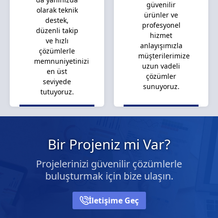
güvenilir
olarak teknik
ürünler ve
destek,
profesyonel
düzenli takip
hizmet
ve hızlı
anlayışımızla
çözümlerle
müşterilerimize
memnuniyetinizi
uzun vadeli
en üst
çözümler
seviyede
sunuyoruz.
tutuyoruz.
Bir Projeniz mi Var?
Projelerinizi güvenilir çözümlerle
buluşturmak için bize ulaşın.
İletişime Geç