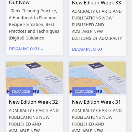
Out Now
New Edition Week 33
Tank Cleaning Practice,
ADMIRALTY CHARTS AND
A Handbook to Planning,
PUBLICATIONS NOW
Recipe Formation, Best
PUBLISHED AND
Practices and Techniques
AVAILABLE NEW
(Digital) Guidance
EDITIONS OF ADMIRALTY
Manual for Tanker
CHARTS AND
DEVAMINI OKU →
DEVAMINI OKU →
Structures – Consolidated
PUBLICATIONS New
Edition 2027 (Digital)
Editions of ADMIRALTY
Shipping and the
Charts published 13
Environment – A Guide to
August 2026 Chart
Environmental
Title, limits
Compliance...
and other remarks
30.07.2026
22.07.2026
319
International chart
New Edition Week 32
New Edition Week 31
series,...
ADMIRALTY CHARTS AND
ADMIRALTY CHARTS AND
PUBLICATIONS NOW
PUBLICATIONS NOW
PUBLISHED AND
PUBLISHED AND
AVAILABLE NEW
AVAILABLE NEW