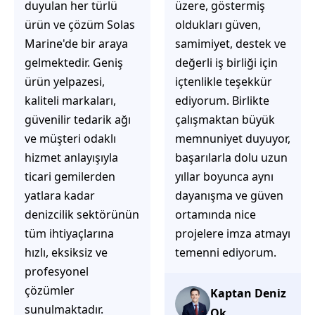
üzere, göstermiş
çözüm üretmeye
oldukları güven,
odaklı olduğunu
samimiyet, destek ve
hemen fark
değerli iş birliği için
ediyorsunuz.
içtenlikle teşekkür
İhtiyaçlarınıza hızlı ve
ediyorum. Birlikte
doğru çözümler
çalışmaktan büyük
sunmaya çalışıyorlar.
memnuniyet duyuyor,
Müşteri
başarılarla dolu uzun
memnuniyetini ön
yıllar boyunca aynı
planda tutan
dayanışma ve güven
yaklaşımları, ilgili
ortamında nice
iletişimleri ve
projelere imza atmayı
güvenilir hizmet
temenni ediyorum.
anlayışları sayesinde
tercih edilebilecek
başarılı bir ekip
Kaptan Deniz
olduklarını
Ok