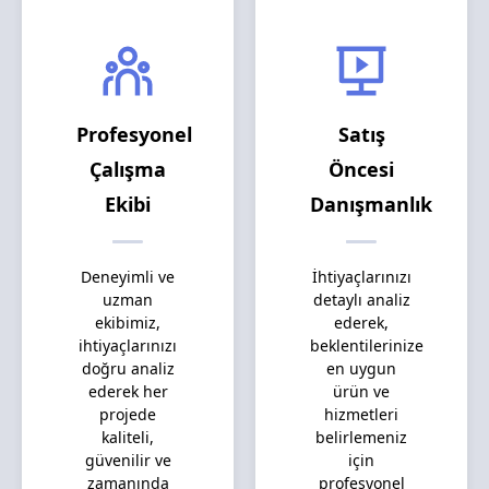
Profesyonel
Satış
Çalışma
Öncesi
Ekibi
Danışmanlık
Deneyimli ve
İhtiyaçlarınızı
uzman
detaylı analiz
ekibimiz,
ederek,
ihtiyaçlarınızı
beklentilerinize
doğru analiz
en uygun
ederek her
ürün ve
projede
hizmetleri
kaliteli,
belirlemeniz
güvenilir ve
için
zamanında
profesyonel