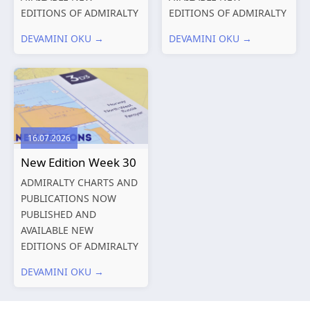
EDITIONS OF ADMIRALTY
EDITIONS OF ADMIRALTY
CHARTS AND
CHARTS AND
DEVAMINI OKU →
DEVAMINI OKU →
PUBLICATIONS New
PUBLICATIONS New
Editions of ADMIRALTY
Editions of ADMIRALTY
Charts published 06
Charts published 30 July
August 2026 Chart Title,
2026 Chart
limits and other remarks
Title, limits and other
1602 China – Chang...
remarks 127 Korea
16.07.2026
and Japan,...
New Edition Week 30
ADMIRALTY CHARTS AND
PUBLICATIONS NOW
PUBLISHED AND
AVAILABLE NEW
EDITIONS OF ADMIRALTY
CHARTS AND
DEVAMINI OKU →
PUBLICATIONS New
Editions of ADMIRALTY
Charts published 23 July