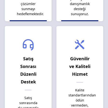
çözümler
danışmanlık
sunmayı
desteği
hedeflemektedir.
sunuyoruz.
Satış
Güvenilir
Sonrası
ve Kaliteli
Düzenli
Hizmet
Destek
Kalite
standartlarından
Satış
ödün
sonrasında
vermeden,
da yanınızda