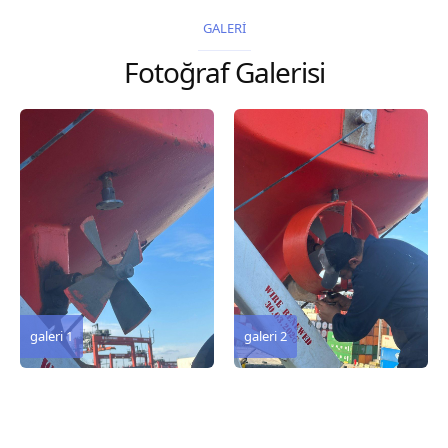
2026 Chart
GALERİ
Title, limits and other
Fotoğraf Galerisi
remarks 67 Gulf of...
galeri 3
galeri 2