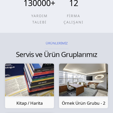
130000
+
12
YARDIM
FİRMA
TALEBİ
ÇALIŞANI
ÜRÜNLERİMİZ
Servis ve Ürün Gruplarımız
Kitap / Harita
Örnek Ürün Grubu - 2