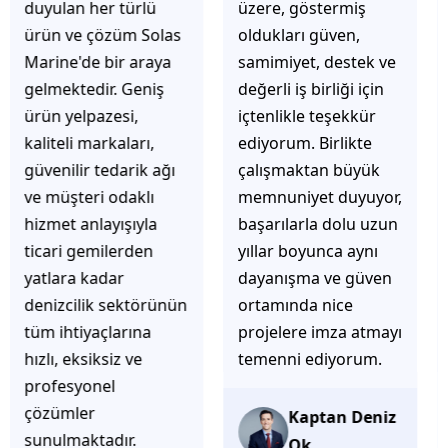
üzere, göstermiş
çözüm üretmeye
oldukları güven,
odaklı olduğunu
samimiyet, destek ve
hemen fark
değerli iş birliği için
ediyorsunuz.
içtenlikle teşekkür
İhtiyaçlarınıza hızlı ve
ediyorum. Birlikte
doğru çözümler
çalışmaktan büyük
sunmaya çalışıyorlar.
memnuniyet duyuyor,
Müşteri
başarılarla dolu uzun
memnuniyetini ön
yıllar boyunca aynı
planda tutan
dayanışma ve güven
yaklaşımları, ilgili
ortamında nice
iletişimleri ve
projelere imza atmayı
güvenilir hizmet
temenni ediyorum.
anlayışları sayesinde
tercih edilebilecek
başarılı bir ekip
Kaptan Deniz
olduklarını
Ok