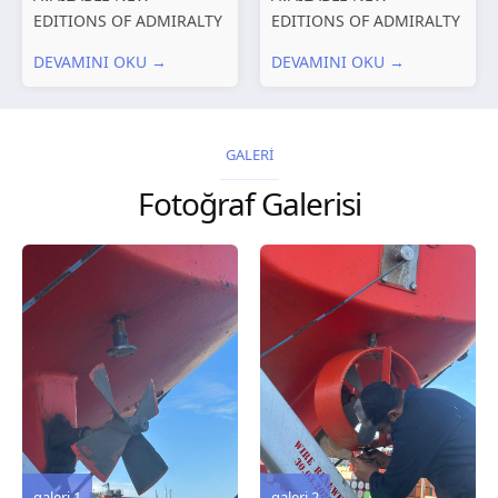
EDITIONS OF ADMIRALTY
EDITIONS OF ADMIRALTY
CHARTS AND
CHARTS AND
DEVAMINI OKU →
DEVAMINI OKU →
PUBLICATIONS New
PUBLICATIONS New
Editions of ADMIRALTY
Editions of ADMIRALTY
Charts published 30 July
Charts published 23 July
2026 Chart
2026 Chart
GALERİ
Title, limits and other
Title, limits and other
Fotoğraf Galerisi
remarks 127 Korea
remarks 67 Gulf of...
and Japan,...
galeri 3
galeri 2