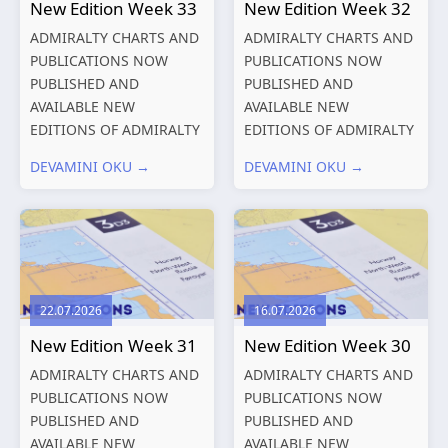
New Edition Week 33
New Edition Week 32
ADMIRALTY CHARTS AND
ADMIRALTY CHARTS AND
PUBLICATIONS NOW
PUBLICATIONS NOW
PUBLISHED AND
PUBLISHED AND
AVAILABLE NEW
AVAILABLE NEW
EDITIONS OF ADMIRALTY
EDITIONS OF ADMIRALTY
CHARTS AND
CHARTS AND
DEVAMINI OKU →
DEVAMINI OKU →
PUBLICATIONS New
PUBLICATIONS New
Editions of ADMIRALTY
Editions of ADMIRALTY
Charts published 13
Charts published 06
August 2026 Chart
August 2026 Chart Title,
Title, limits
limits and other remarks
and other remarks
1602 China – Chang...
22.07.2026
16.07.2026
319
International chart
New Edition Week 31
New Edition Week 30
series,...
ADMIRALTY CHARTS AND
ADMIRALTY CHARTS AND
PUBLICATIONS NOW
PUBLICATIONS NOW
PUBLISHED AND
PUBLISHED AND
AVAILABLE NEW
AVAILABLE NEW