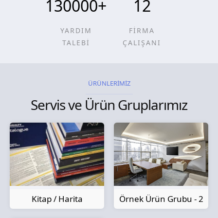
130000
+
12
YARDIM
FİRMA
TALEBİ
ÇALIŞANI
ÜRÜNLERİMİZ
Servis ve Ürün Gruplarımız
Kitap / Harita
Örnek Ürün Grubu - 2