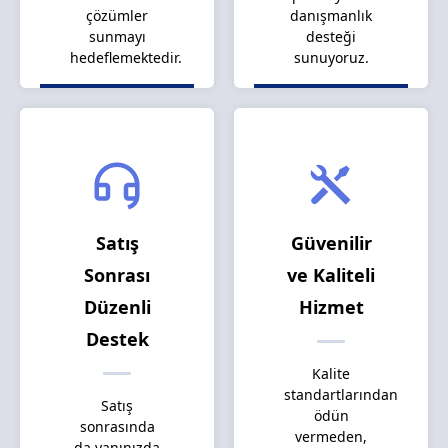
çözümler
danışmanlık
sunmayı
desteği
hedeflemektedir.
sunuyoruz.
Satış
Güvenilir
Sonrası
ve Kaliteli
Düzenli
Hizmet
Destek
Kalite
standartlarından
Satış
ödün
sonrasında
vermeden,
da yanınızda