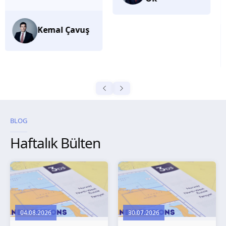
düşünüyorum.
Selma
Güroğlu
BLOG
Haftalık Bülten
04.08.2026
30.07.2026