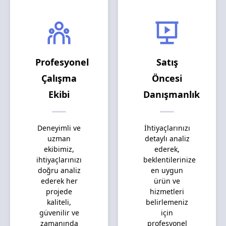
Profesyonel
Satış
Çalışma
Öncesi
Ekibi
Danışmanlık
Deneyimli ve
İhtiyaçlarınızı
uzman
detaylı analiz
ekibimiz,
ederek,
ihtiyaçlarınızı
beklentilerinize
doğru analiz
en uygun
ederek her
ürün ve
projede
hizmetleri
kaliteli,
belirlemeniz
güvenilir ve
için
zamanında
profesyonel