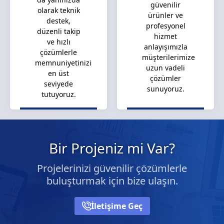
güvenilir
olarak teknik
ürünler ve
destek,
profesyonel
düzenli takip
hizmet
ve hızlı
anlayışımızla
çözümlerle
müşterilerimize
memnuniyetinizi
uzun vadeli
en üst
çözümler
seviyede
sunuyoruz.
tutuyoruz.
Bir Projeniz mi Var?
Projelerinizi güvenilir çözümlerle
buluşturmak için bize ulaşın.
İletişime Geç