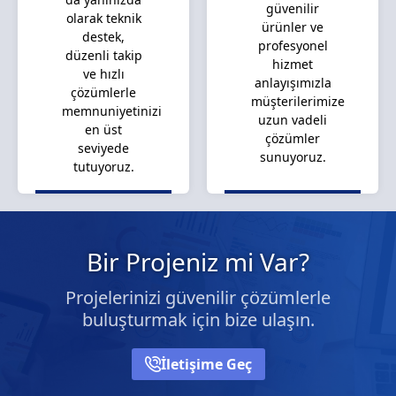
güvenilir
olarak teknik
ürünler ve
destek,
profesyonel
düzenli takip
hizmet
ve hızlı
anlayışımızla
çözümlerle
müşterilerimize
memnuniyetinizi
uzun vadeli
en üst
çözümler
seviyede
sunuyoruz.
tutuyoruz.
Bir Projeniz mi Var?
Projelerinizi güvenilir çözümlerle
buluşturmak için bize ulaşın.
İletişime Geç