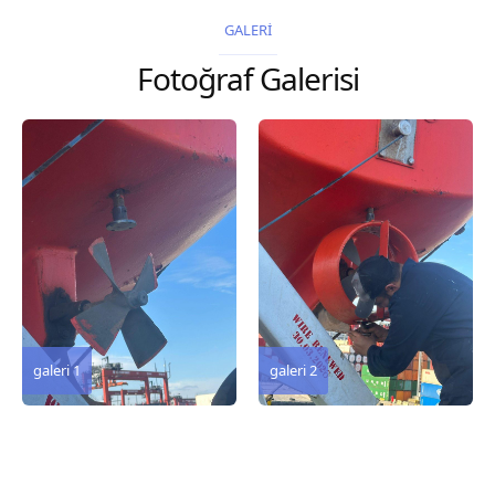
2026 Chart
2026 Chart
GALERİ
Title, limits and other
Title, limits and other
Fotoğraf Galerisi
remarks 127 Korea
remarks 67 Gulf of...
and Japan,...
galeri 3
galeri 2