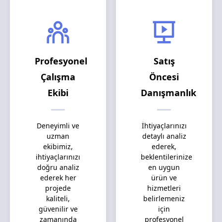
Profesyonel
Satış
Çalışma
Öncesi
Ekibi
Danışmanlık
Deneyimli ve
İhtiyaçlarınızı
uzman
detaylı analiz
ekibimiz,
ederek,
ihtiyaçlarınızı
beklentilerinize
doğru analiz
en uygun
ederek her
ürün ve
projede
hizmetleri
kaliteli,
belirlemeniz
güvenilir ve
için
zamanında
profesyonel