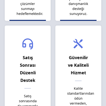
çözümler
danışmanlık
sunmayı
desteği
hedeflemektedir.
sunuyoruz.
Satış
Güvenilir
Sonrası
ve Kaliteli
Düzenli
Hizmet
Destek
Kalite
standartlarından
Satış
ödün
sonrasında
vermeden,
da yanınızda