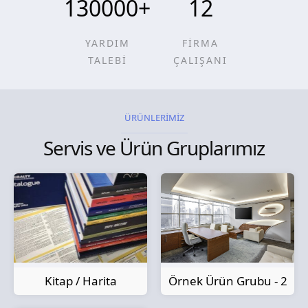
130000
+
12
YARDIM
FİRMA
TALEBİ
ÇALIŞANI
ÜRÜNLERİMİZ
Servis ve Ürün Gruplarımız
Kitap / Harita
Örnek Ürün Grubu - 2