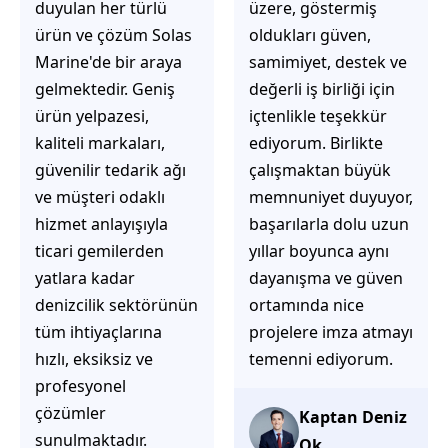
üzere, göstermiş
çözüm üretmeye
oldukları güven,
odaklı olduğunu
samimiyet, destek ve
hemen fark
değerli iş birliği için
ediyorsunuz.
içtenlikle teşekkür
İhtiyaçlarınıza hızlı ve
ediyorum. Birlikte
doğru çözümler
çalışmaktan büyük
sunmaya çalışıyorlar.
memnuniyet duyuyor,
Müşteri
başarılarla dolu uzun
memnuniyetini ön
yıllar boyunca aynı
planda tutan
dayanışma ve güven
yaklaşımları, ilgili
ortamında nice
iletişimleri ve
projelere imza atmayı
güvenilir hizmet
temenni ediyorum.
anlayışları sayesinde
tercih edilebilecek
başarılı bir ekip
Kaptan Deniz
olduklarını
Ok