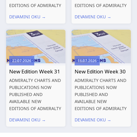
EDITIONS OF ADMIRALTY
EDITIONS OF ADMIRALTY
CHARTS AND
CHARTS AND
DEVAMINI OKU →
DEVAMINI OKU →
PUBLICATIONS New
PUBLICATIONS New
Editions of ADMIRALTY
Editions of ADMIRALTY
Charts published 13
Charts published 06
August 2026 Chart
August 2026 Chart Title,
Title, limits
limits and other remarks
and other remarks
1602 China – Chang...
22.07.2026
16.07.2026
319
International chart
New Edition Week 31
New Edition Week 30
series,...
ADMIRALTY CHARTS AND
ADMIRALTY CHARTS AND
PUBLICATIONS NOW
PUBLICATIONS NOW
PUBLISHED AND
PUBLISHED AND
AVAILABLE NEW
AVAILABLE NEW
EDITIONS OF ADMIRALTY
EDITIONS OF ADMIRALTY
CHARTS AND
CHARTS AND
DEVAMINI OKU →
DEVAMINI OKU →
PUBLICATIONS New
PUBLICATIONS New
Editions of ADMIRALTY
Editions of ADMIRALTY
Charts published 30 July
Charts published 23 July