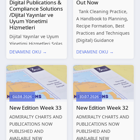
Digital Publications &
Out Now
Compliance Solutions
Tank Cleaning Practice,
/Dijital Yayınlar ve
A Handbook to Planning,
Uyum Yönetimi
Recipe Formation, Best
Hizmetleri
Practices and Techniques
Dijital Yayınlar ve Uyum
(Digital) Guidance
Yönetimi Hizmetleri Solas
Manual for Tanker
Marine, denizcilik
DEVAMINI OKU →
DEVAMINI OKU →
Structures – Consolidated
sektörünün gelişen
Edition 2027 (Digital)
düzenleyici gereklilikleri
Shipping and the
ve dijitalleşen
Environment – A Guide to
operasyonel ihtiyaçları
Environmental
doğrultusunda kapsamlı
Compliance...
Dijital Yayınlar ve Uyum
04.08.2026
30.07.2026
Yönetimi çözümleri
New Edition Week 33
New Edition Week 32
sunmaktadır.
Hizmetlerimiz; gemi
ADMIRALTY CHARTS AND
ADMIRALTY CHARTS AND
işletmecileri, armatörler,
PUBLICATIONS NOW
PUBLICATIONS NOW
teknik yönetim şirketleri
PUBLISHED AND
PUBLISHED AND
ve denizcilik...
AVAILABLE NEW
AVAILABLE NEW