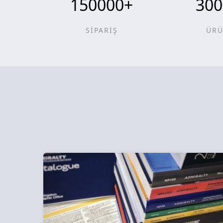
150000
+
300
SİPARİŞ
ÜR