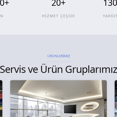
0
+
20
+
13
ÜN
HİZMET ÇEŞİDİ
YARDI
ÜRÜNLERİMİZ
Servis ve Ürün Gruplarımı