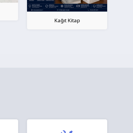
Kağıt Kitap
Ö