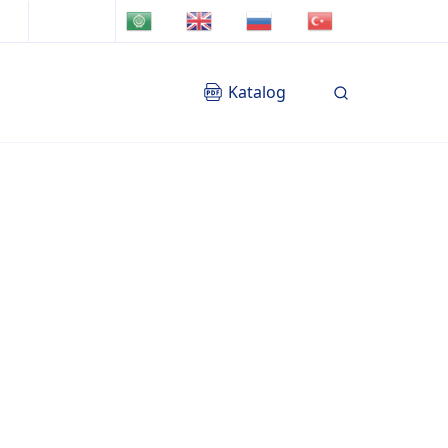
TR
AR
EN
RU
Katalog
Blog
İletişim