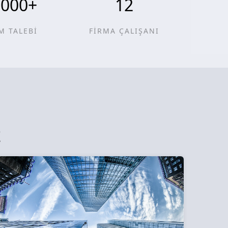
0000
+
12
M TALEBİ
FİRMA ÇALIŞANI
z