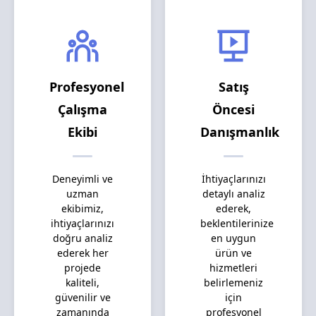
Profesyonel
Satış
Çalışma
Öncesi
Ekibi
Danışmanlık
Deneyimli ve
İhtiyaçlarınızı
uzman
detaylı analiz
ekibimiz,
ederek,
ihtiyaçlarınızı
beklentilerinize
doğru analiz
en uygun
ederek her
ürün ve
projede
hizmetleri
kaliteli,
belirlemeniz
güvenilir ve
için
zamanında
profesyonel