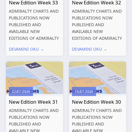
New Edition Week 33
New Edition Week 32
ADMIRALTY CHARTS AND
ADMIRALTY CHARTS AND
PUBLICATIONS NOW
PUBLICATIONS NOW
PUBLISHED AND
PUBLISHED AND
AVAILABLE NEW
AVAILABLE NEW
EDITIONS OF ADMIRALTY
EDITIONS OF ADMIRALTY
CHARTS AND
CHARTS AND
DEVAMINI OKU →
DEVAMINI OKU →
PUBLICATIONS New
PUBLICATIONS New
Editions of ADMIRALTY
Editions of ADMIRALTY
Charts published 13
Charts published 06
August 2026 Chart
August 2026 Chart Title,
Title, limits
limits and other remarks
and other remarks
1602 China – Chang...
22.07.2026
16.07.2026
319
International chart
New Edition Week 31
New Edition Week 30
series,...
ADMIRALTY CHARTS AND
ADMIRALTY CHARTS AND
PUBLICATIONS NOW
PUBLICATIONS NOW
PUBLISHED AND
PUBLISHED AND
AVAILABLE NEW
AVAILABLE NEW