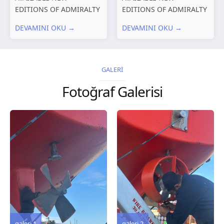
EDITIONS OF ADMIRALTY
EDITIONS OF ADMIRALTY
CHARTS AND
CHARTS AND
DEVAMINI OKU →
DEVAMINI OKU →
PUBLICATIONS New
PUBLICATIONS New
Editions of ADMIRALTY
Editions of ADMIRALTY
Charts published 30 July
Charts published 23 July
2026 Chart
2026 Chart
GALERİ
Title, limits and other
Title, limits and other
Fotoğraf Galerisi
remarks 127 Korea
remarks 67 Gulf of...
and Japan,...
galeri 3
galeri 2