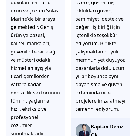
üzere, göstermiş
çözüm üretmeye
oldukları güven,
odaklı olduğunu
samimiyet, destek ve
hemen fark
değerli iş birliği için
ediyorsunuz.
içtenlikle teşekkür
İhtiyaçlarınıza hızlı ve
ediyorum. Birlikte
doğru çözümler
çalışmaktan büyük
sunmaya çalışıyorlar.
memnuniyet duyuyor,
Müşteri
başarılarla dolu uzun
memnuniyetini ön
yıllar boyunca aynı
planda tutan
dayanışma ve güven
yaklaşımları, ilgili
ortamında nice
iletişimleri ve
projelere imza atmayı
güvenilir hizmet
temenni ediyorum.
anlayışları sayesinde
tercih edilebilecek
başarılı bir ekip
Kaptan Deniz
olduklarını
Ok