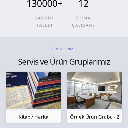
130000
+
12
YARDIM
FİRMA
TALEBİ
ÇALIŞANI
ÜRÜNLERİMİZ
Servis ve Ürün Gruplarımız
Kitap / Harita
Örnek Ürün Grubu - 2