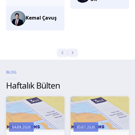
düşünüyorum.
Selma
Güroğlu
BLOG
Haftalık Bülten
04.08.2026
30.07.2026