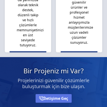
güvenilir
olarak teknik
ürünler ve
destek,
profesyonel
düzenli takip
hizmet
ve hızlı
anlayışımızla
çözümlerle
müşterilerimize
memnuniyetinizi
uzun vadeli
en üst
çözümler
seviyede
sunuyoruz.
tutuyoruz.
Bir Projeniz mi Var?
Projelerinizi güvenilir çözümlerle
buluşturmak için bize ulaşın.
İletişime Geç