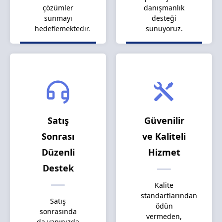
çözümler
danışmanlık
sunmayı
desteği
hedeflemektedir.
sunuyoruz.
Satış
Güvenilir
Sonrası
ve Kaliteli
Düzenli
Hizmet
Destek
Kalite
standartlarından
Satış
ödün
sonrasında
vermeden,
da yanınızda