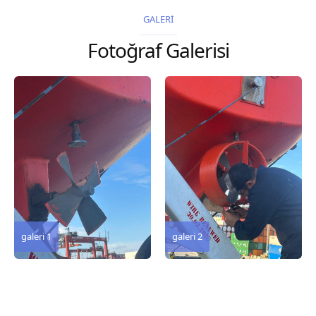
2026 Chart
2026 Chart
GALERİ
Title, limits and other
Title, limits and other
Fotoğraf Galerisi
remarks 127 Korea
remarks 67 Gulf of...
and Japan,...
galeri 3
galeri 2