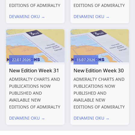
EDITIONS OF ADMIRALTY
EDITIONS OF ADMIRALTY
CHARTS AND
CHARTS AND
DEVAMINI OKU →
DEVAMINI OKU →
PUBLICATIONS New
PUBLICATIONS New
Editions of ADMIRALTY
Editions of ADMIRALTY
Charts published 13
Charts published 06
August 2026 Chart
August 2026 Chart Title,
Title, limits
limits and other remarks
and other remarks
1602 China – Chang...
22.07.2026
16.07.2026
319
International chart
New Edition Week 31
New Edition Week 30
series,...
ADMIRALTY CHARTS AND
ADMIRALTY CHARTS AND
PUBLICATIONS NOW
PUBLICATIONS NOW
PUBLISHED AND
PUBLISHED AND
AVAILABLE NEW
AVAILABLE NEW
EDITIONS OF ADMIRALTY
EDITIONS OF ADMIRALTY
CHARTS AND
CHARTS AND
DEVAMINI OKU →
DEVAMINI OKU →
PUBLICATIONS New
PUBLICATIONS New
Editions of ADMIRALTY
Editions of ADMIRALTY
Charts published 30 July
Charts published 23 July