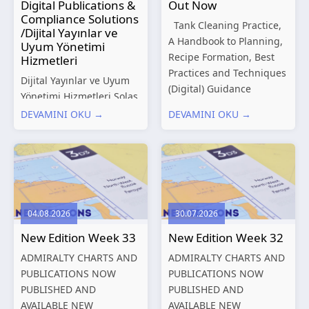
Digital Publications &
Out Now
Compliance Solutions
Tank Cleaning Practice,
/Dijital Yayınlar ve
A Handbook to Planning,
Uyum Yönetimi
Recipe Formation, Best
Hizmetleri
Practices and Techniques
Dijital Yayınlar ve Uyum
(Digital) Guidance
Yönetimi Hizmetleri Solas
Manual for Tanker
Marine, denizcilik
DEVAMINI OKU →
DEVAMINI OKU →
Structures – Consolidated
sektörünün gelişen
Edition 2027 (Digital)
düzenleyici gereklilikleri
Shipping and the
ve dijitalleşen
Environment – A Guide to
operasyonel ihtiyaçları
Environmental
doğrultusunda kapsamlı
Compliance...
Dijital Yayınlar ve Uyum
04.08.2026
30.07.2026
Yönetimi çözümleri
New Edition Week 33
New Edition Week 32
sunmaktadır.
Hizmetlerimiz; gemi
ADMIRALTY CHARTS AND
ADMIRALTY CHARTS AND
işletmecileri, armatörler,
PUBLICATIONS NOW
PUBLICATIONS NOW
teknik yönetim şirketleri
PUBLISHED AND
PUBLISHED AND
ve denizcilik...
AVAILABLE NEW
AVAILABLE NEW