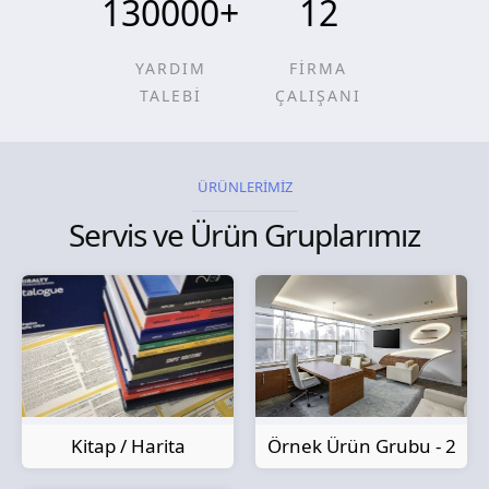
130000
+
12
YARDIM
FİRMA
TALEBİ
ÇALIŞANI
ÜRÜNLERİMİZ
Servis ve Ürün Gruplarımız
Kitap / Harita
Örnek Ürün Grubu - 2