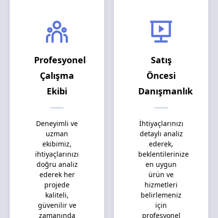
Profesyonel
Satış
Çalışma
Öncesi
Ekibi
Danışmanlık
Deneyimli ve
İhtiyaçlarınızı
uzman
detaylı analiz
ekibimiz,
ederek,
ihtiyaçlarınızı
beklentilerinize
doğru analiz
en uygun
ederek her
ürün ve
projede
hizmetleri
kaliteli,
belirlemeniz
güvenilir ve
için
zamanında
profesyonel