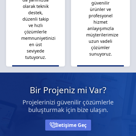
güvenilir
olarak teknik
ürünler ve
destek,
profesyonel
düzenli takip
hizmet
ve hızlı
anlayışımızla
çözümlerle
müşterilerimize
memnuniyetinizi
uzun vadeli
en üst
çözümler
seviyede
sunuyoruz.
tutuyoruz.
Bir Projeniz mi Var?
Projelerinizi güvenilir çözümlerle
buluşturmak için bize ulaşın.
İletişime Geç