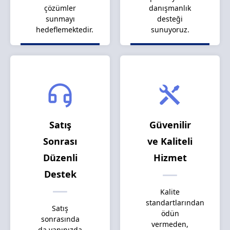
çözümler
danışmanlık
sunmayı
desteği
hedeflemektedir.
sunuyoruz.
Satış
Güvenilir
Sonrası
ve Kaliteli
Düzenli
Hizmet
Destek
Kalite
standartlarından
Satış
ödün
sonrasında
vermeden,
da yanınızda