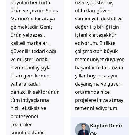
üzere, göstermiş
çözüm üretmeye
oldukları güven,
odaklı olduğunu
samimiyet, destek ve
hemen fark
değerli iş birliği için
ediyorsunuz.
içtenlikle teşekkür
İhtiyaçlarınıza hızlı ve
ediyorum. Birlikte
doğru çözümler
çalışmaktan büyük
sunmaya çalışıyorlar.
memnuniyet duyuyor,
Müşteri
başarılarla dolu uzun
memnuniyetini ön
yıllar boyunca aynı
planda tutan
dayanışma ve güven
yaklaşımları, ilgili
ortamında nice
iletişimleri ve
projelere imza atmayı
güvenilir hizmet
temenni ediyorum.
anlayışları sayesinde
tercih edilebilecek
başarılı bir ekip
Kaptan Deniz
olduklarını
Ok