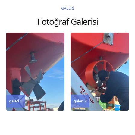
2026 Chart
2026 Chart
GALERİ
Title, limits and other
Title, limits and other
Fotoğraf Galerisi
remarks 127 Korea
remarks 67 Gulf of...
and Japan,...
galeri 3
galeri 2