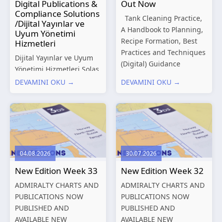
Digital Publications &
Out Now
Compliance Solutions
Tank Cleaning Practice,
/Dijital Yayınlar ve
A Handbook to Planning,
Uyum Yönetimi
Recipe Formation, Best
Hizmetleri
Practices and Techniques
Dijital Yayınlar ve Uyum
(Digital) Guidance
Yönetimi Hizmetleri Solas
Manual for Tanker
Marine, denizcilik
DEVAMINI OKU →
DEVAMINI OKU →
Structures – Consolidated
sektörünün gelişen
Edition 2027 (Digital)
düzenleyici gereklilikleri
Shipping and the
ve dijitalleşen
Environment – A Guide to
operasyonel ihtiyaçları
Environmental
doğrultusunda kapsamlı
Compliance...
Dijital Yayınlar ve Uyum
04.08.2026
30.07.2026
Yönetimi çözümleri
New Edition Week 33
New Edition Week 32
sunmaktadır.
Hizmetlerimiz; gemi
ADMIRALTY CHARTS AND
ADMIRALTY CHARTS AND
işletmecileri, armatörler,
PUBLICATIONS NOW
PUBLICATIONS NOW
teknik yönetim şirketleri
PUBLISHED AND
PUBLISHED AND
ve denizcilik...
AVAILABLE NEW
AVAILABLE NEW