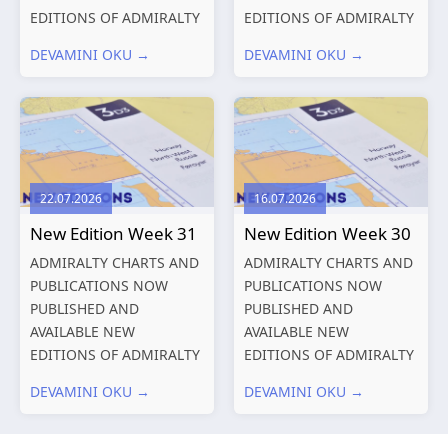
EDITIONS OF ADMIRALTY
EDITIONS OF ADMIRALTY
CHARTS AND
CHARTS AND
DEVAMINI OKU →
DEVAMINI OKU →
PUBLICATIONS New
PUBLICATIONS New
Editions of ADMIRALTY
Editions of ADMIRALTY
Charts published 13
Charts published 06
August 2026 Chart
August 2026 Chart Title,
Title, limits
limits and other remarks
and other remarks
1602 China – Chang...
22.07.2026
16.07.2026
319
International chart
New Edition Week 31
New Edition Week 30
series,...
ADMIRALTY CHARTS AND
ADMIRALTY CHARTS AND
PUBLICATIONS NOW
PUBLICATIONS NOW
PUBLISHED AND
PUBLISHED AND
AVAILABLE NEW
AVAILABLE NEW
EDITIONS OF ADMIRALTY
EDITIONS OF ADMIRALTY
CHARTS AND
CHARTS AND
DEVAMINI OKU →
DEVAMINI OKU →
PUBLICATIONS New
PUBLICATIONS New
Editions of ADMIRALTY
Editions of ADMIRALTY
Charts published 30 July
Charts published 23 July