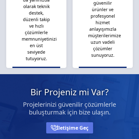
güvenilir
olarak teknik
ürünler ve
destek,
profesyonel
düzenli takip
hizmet
ve hızlı
anlayışımızla
çözümlerle
müşterilerimize
memnuniyetinizi
uzun vadeli
en üst
çözümler
seviyede
sunuyoruz.
tutuyoruz.
Bir Projeniz mi Var?
Projelerinizi güvenilir çözümlerle
buluşturmak için bize ulaşın.
İletişime Geç