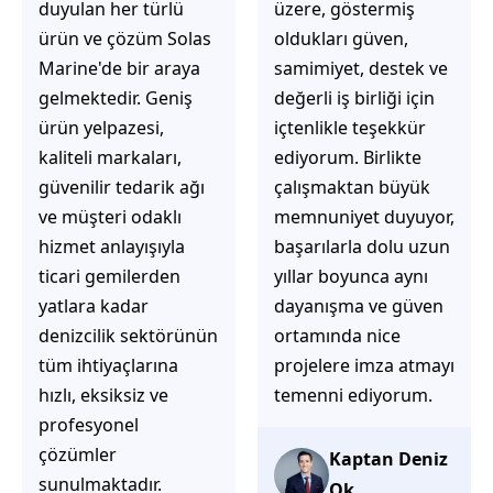
üzere, göstermiş
çözüm üretmeye
oldukları güven,
odaklı olduğunu
samimiyet, destek ve
hemen fark
değerli iş birliği için
ediyorsunuz.
içtenlikle teşekkür
İhtiyaçlarınıza hızlı ve
ediyorum. Birlikte
doğru çözümler
çalışmaktan büyük
sunmaya çalışıyorlar.
memnuniyet duyuyor,
Müşteri
başarılarla dolu uzun
memnuniyetini ön
yıllar boyunca aynı
planda tutan
dayanışma ve güven
yaklaşımları, ilgili
ortamında nice
iletişimleri ve
projelere imza atmayı
güvenilir hizmet
temenni ediyorum.
anlayışları sayesinde
tercih edilebilecek
başarılı bir ekip
Kaptan Deniz
olduklarını
Ok