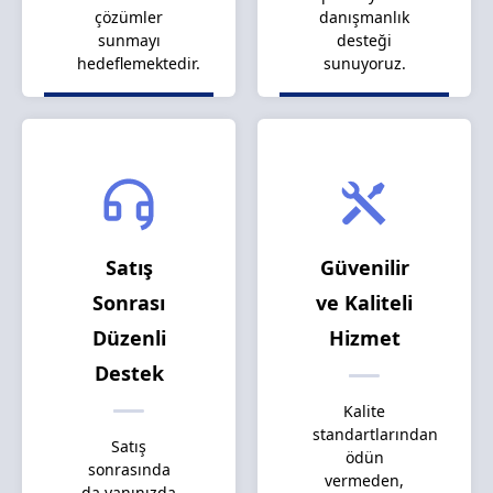
çözümler
danışmanlık
sunmayı
desteği
hedeflemektedir.
sunuyoruz.
Satış
Güvenilir
Sonrası
ve Kaliteli
Düzenli
Hizmet
Destek
Kalite
standartlarından
Satış
ödün
sonrasında
vermeden,
da yanınızda