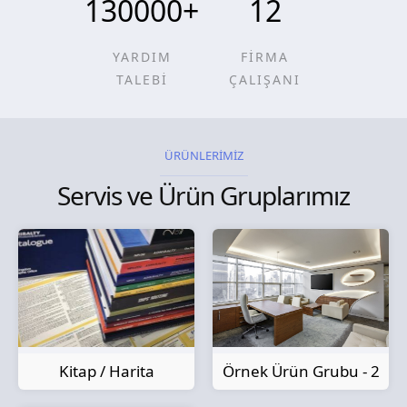
130000
+
12
YARDIM
FİRMA
TALEBİ
ÇALIŞANI
ÜRÜNLERİMİZ
Servis ve Ürün Gruplarımız
Kitap / Harita
Örnek Ürün Grubu - 2