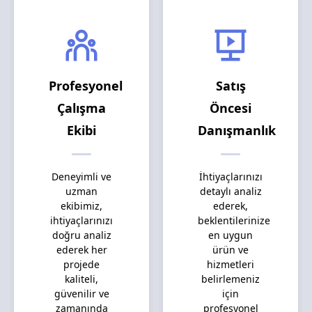
Profesyonel
Satış
Çalışma
Öncesi
Ekibi
Danışmanlık
Deneyimli ve
İhtiyaçlarınızı
uzman
detaylı analiz
ekibimiz,
ederek,
ihtiyaçlarınızı
beklentilerinize
doğru analiz
en uygun
ederek her
ürün ve
projede
hizmetleri
kaliteli,
belirlemeniz
güvenilir ve
için
zamanında
profesyonel