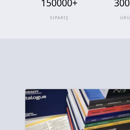
150000
+
300
SİPARİŞ
ÜR