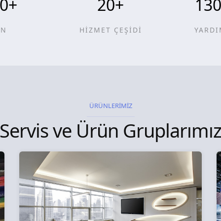
0
+
20
+
13
ÜN
HİZMET ÇEŞİDİ
YARDI
ÜRÜNLERİMİZ
Servis ve Ürün Gruplarımı