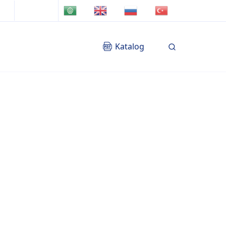
TR
AR
EN
RU
Katalog
Blog
İletişim