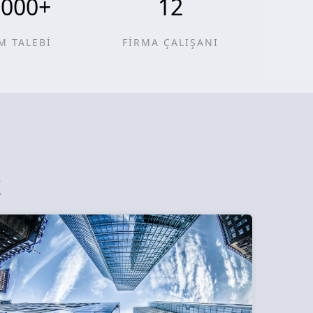
0000
+
12
M TALEBİ
FİRMA ÇALIŞANI
z