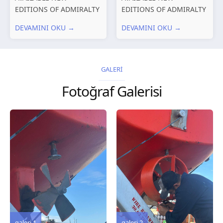
EDITIONS OF ADMIRALTY
EDITIONS OF ADMIRALTY
CHARTS AND
CHARTS AND
DEVAMINI OKU →
DEVAMINI OKU →
PUBLICATIONS New
PUBLICATIONS New
Editions of ADMIRALTY
Editions of ADMIRALTY
Charts published 30 July
Charts published 23 July
2026 Chart
2026 Chart
GALERİ
Title, limits and other
Title, limits and other
Fotoğraf Galerisi
remarks 127 Korea
remarks 67 Gulf of...
and Japan,...
galeri 3
galeri 2