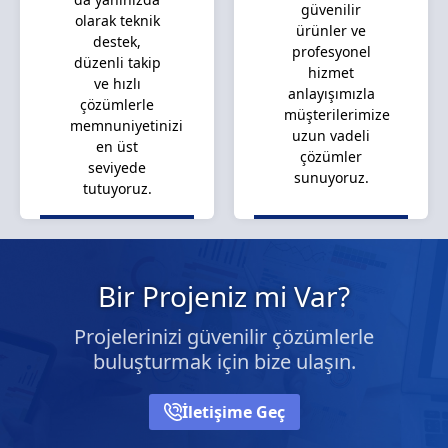
güvenilir
olarak teknik
ürünler ve
destek,
profesyonel
düzenli takip
hizmet
ve hızlı
anlayışımızla
çözümlerle
müşterilerimize
memnuniyetinizi
uzun vadeli
en üst
çözümler
seviyede
sunuyoruz.
tutuyoruz.
Bir Projeniz mi Var?
Projelerinizi güvenilir çözümlerle
buluşturmak için bize ulaşın.
İletişime Geç