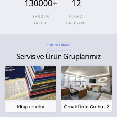
130000
+
12
YARDIM
FİRMA
TALEBİ
ÇALIŞANI
ÜRÜNLERİMİZ
Servis ve Ürün Gruplarımız
Kitap / Harita
Örnek Ürün Grubu - 2