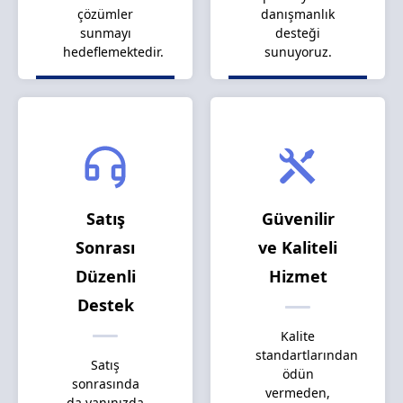
çözümler
danışmanlık
sunmayı
desteği
hedeflemektedir.
sunuyoruz.
Satış
Güvenilir
Sonrası
ve Kaliteli
Düzenli
Hizmet
Destek
Kalite
standartlarından
Satış
ödün
sonrasında
vermeden,
da yanınızda