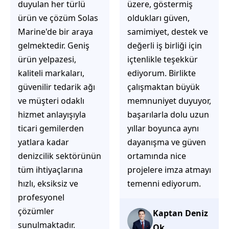
üzere, göstermiş
çözüm üretmeye
oldukları güven,
odaklı olduğunu
samimiyet, destek ve
hemen fark
değerli iş birliği için
ediyorsunuz.
içtenlikle teşekkür
İhtiyaçlarınıza hızlı ve
ediyorum. Birlikte
doğru çözümler
çalışmaktan büyük
sunmaya çalışıyorlar.
memnuniyet duyuyor,
Müşteri
başarılarla dolu uzun
memnuniyetini ön
yıllar boyunca aynı
planda tutan
dayanışma ve güven
yaklaşımları, ilgili
ortamında nice
iletişimleri ve
projelere imza atmayı
güvenilir hizmet
temenni ediyorum.
anlayışları sayesinde
tercih edilebilecek
başarılı bir ekip
Kaptan Deniz
olduklarını
Ok