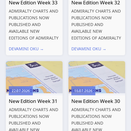
New Edition Week 33
New Edition Week 32
ADMIRALTY CHARTS AND
ADMIRALTY CHARTS AND
PUBLICATIONS NOW
PUBLICATIONS NOW
PUBLISHED AND
PUBLISHED AND
AVAILABLE NEW
AVAILABLE NEW
EDITIONS OF ADMIRALTY
EDITIONS OF ADMIRALTY
CHARTS AND
CHARTS AND
DEVAMINI OKU →
DEVAMINI OKU →
PUBLICATIONS New
PUBLICATIONS New
Editions of ADMIRALTY
Editions of ADMIRALTY
Charts published 13
Charts published 06
August 2026 Chart
August 2026 Chart Title,
Title, limits
limits and other remarks
and other remarks
1602 China – Chang...
22.07.2026
16.07.2026
319
International chart
New Edition Week 31
New Edition Week 30
series,...
ADMIRALTY CHARTS AND
ADMIRALTY CHARTS AND
PUBLICATIONS NOW
PUBLICATIONS NOW
PUBLISHED AND
PUBLISHED AND
AVAILABLE NEW
AVAILABLE NEW