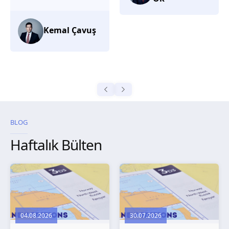
düşünüyorum.
Selma
Güroğlu
BLOG
Haftalık Bülten
04.08.2026
30.07.2026