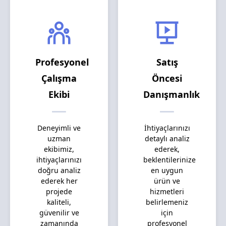
Profesyonel
Satış
Çalışma
Öncesi
Ekibi
Danışmanlık
Deneyimli ve
İhtiyaçlarınızı
uzman
detaylı analiz
ekibimiz,
ederek,
ihtiyaçlarınızı
beklentilerinize
doğru analiz
en uygun
ederek her
ürün ve
projede
hizmetleri
kaliteli,
belirlemeniz
güvenilir ve
için
zamanında
profesyonel